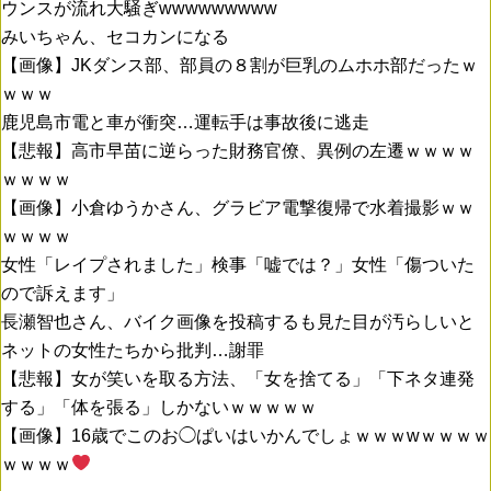
ウンスが流れ大騒ぎwwwwwwwww
みいちゃん、セコカンになる
【画像】JKダンス部、部員の８割が巨乳のムホホ部だったｗ
ｗｗｗ
鹿児島市電と車が衝突…運転手は事故後に逃走
【悲報】高市早苗に逆らった財務官僚、異例の左遷ｗｗｗｗ
ｗｗｗｗ
【画像】小倉ゆうかさん、グラビア電撃復帰で水着撮影ｗｗ
ｗｗｗｗ
女性「レイプされました」検事「嘘では？」女性「傷ついた
ので訴えます」
長瀬智也さん、バイク画像を投稿するも見た目が汚らしいと
ネットの女性たちから批判…謝罪
【悲報】女が笑いを取る方法、「女を捨てる」「下ネタ連発
する」「体を張る」しかないｗｗｗｗｗ
【画像】16歳でこのお◯ぱいはいかんでしょｗｗｗwｗｗｗｗ
ｗｗｗｗ