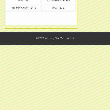
ワロタあんてな(・∀・)
にゅーもふ
© 2026
かれっじライフハッキング