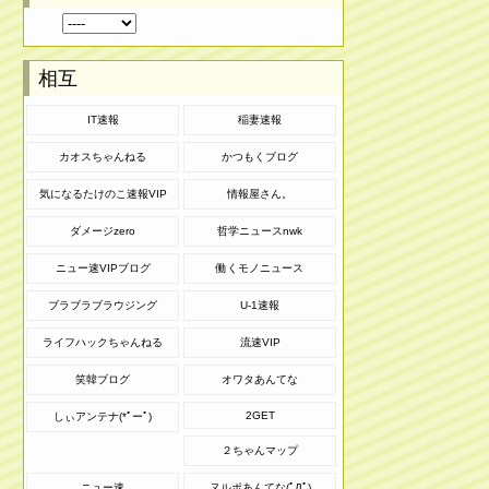
相互
IT速報
稲妻速報
カオスちゃんねる
かつもくブログ
気になるたけのこ速報VIP
情報屋さん。
ダメージzero
哲学ニュースnwk
ニュー速VIPブログ
働くモノニュース
ブラブラブラウジング
U-1速報
ライフハックちゃんねる
流速VIP
笑韓ブログ
オワタあんてな
2GET
しぃアンテナ(*ﾟーﾟ)
２ちゃんマップ
ニュー速
ヌルポあんてな(ﾟДﾟ)