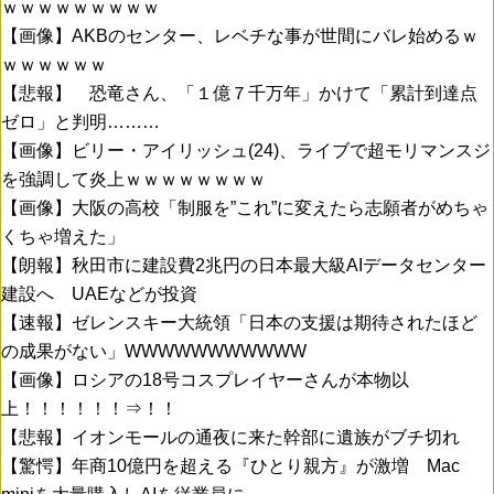
ｗｗｗｗｗｗｗｗｗ
【画像】AKBのセンター、レベチな事が世間にバレ始めるｗ
ｗｗｗｗｗｗ
【悲報】 恐竜さん、「１億７千万年」かけて「累計到達点
ゼロ」と判明………
【画像】ビリー・アイリッシュ(24)、ライブで超モリマンスジ
を強調して炎上ｗｗｗｗｗｗｗｗ
【画像】大阪の高校「制服を”これ”に変えたら志願者がめちゃ
くちゃ増えた」
【朗報】秋田市に建設費2兆円の日本最大級AIデータセンター
建設へ UAEなどが投資
【速報】ゼレンスキー大統領「日本の支援は期待されたほど
の成果がない」WWWWWWWWWWW
【画像】ロシアの18号コスプレイヤーさんが本物以
上！！！！！！⇒！！
【悲報】イオンモールの通夜に来た幹部に遺族がブチ切れ
【驚愕】年商10億円を超える『ひとり親方』が激増 Mac