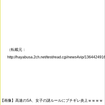
（転載元：
http://hayabusa.2ch.net/test/read.cgi/news4vip/13644249
【画像】高速のSA、女子の謎ルールにブチギレ炎上ｗｗｗｗ