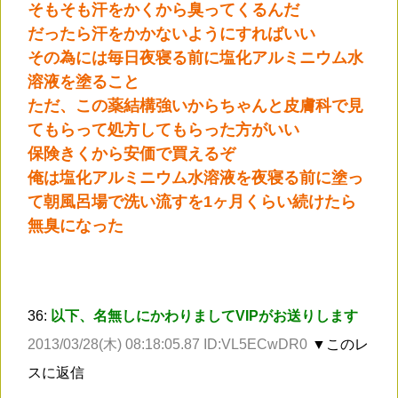
そもそも汗をかくから臭ってくるんだ
だったら汗をかかないようにすればいい
その為には毎日夜寝る前に塩化アルミニウム水
溶液を塗ること
ただ、この薬結構強いからちゃんと皮膚科で見
てもらって処方してもらった方がいい
保険きくから安価で買えるぞ
俺は塩化アルミニウム水溶液を夜寝る前に塗っ
て朝風呂場で洗い流すを1ヶ月くらい続けたら
無臭になった
36:
以下、名無しにかわりましてVIPがお送りします
2013/03/28(木) 08:18:05.87 ID:VL5ECwDR0
▼このレ
スに返信