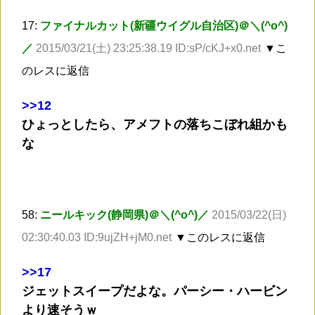
17:
ファイナルカット(新疆ウイグル自治区)＠＼(^o^)
／
2015/03/21(土) 23:25:38.19 ID:sP/cKJ+x0.net
▼こ
のレスに返信
>
>12
ひょっとしたら、アメフトの落ちこぼれ組かも
な
58:
ニールキック(静岡県)＠＼(^o^)／
2015/03/22(日)
02:30:40.03 ID:9ujZH+jM0.net
▼このレスに返信
>
>17
ジェットスイープだよな。パーシー・ハービン
より速そうｗ