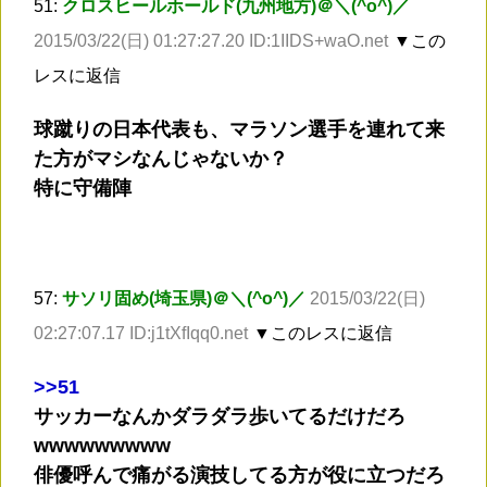
51:
クロスヒールホールド(九州地方)＠＼(^o^)／
2015/03/22(日) 01:27:27.20 ID:1IIDS+waO.net
▼この
レスに返信
球蹴りの日本代表も、マラソン選手を連れて来
た方がマシなんじゃないか？
特に守備陣
57:
サソリ固め(埼玉県)＠＼(^o^)／
2015/03/22(日)
02:27:07.17 ID:j1tXfIqq0.net
▼このレスに返信
>
>51
サッカーなんかダラダラ歩いてるだけだろ
wwwwwwwww
俳優呼んで痛がる演技してる方が役に立つだろ