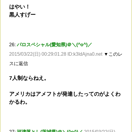
はやい！
黒人すげー
26:
パロスペシャル(愛知県)＠＼(^o^)／
2015/03/22(日) 00:29:01.28 ID:k3IdAjna0.net
▼このレ
スに返信
7人制ならねえ。
アメリカはアメフトが発達したってのがよくわ
かるわ。
27:
河津落とし(茨城県)＠＼(^o^)／
2015/03/22(日)