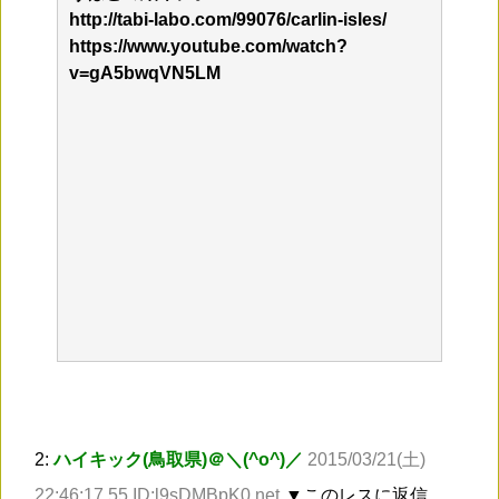
http://tabi-labo.com/99076/carlin-isles/
https://www.youtube.com/watch?
v=gA5bwqVN5LM
2:
ハイキック(鳥取県)＠＼(^o^)／
2015/03/21(土)
22:46:17.55 ID:l9sDMBpK0.net
▼このレスに返信