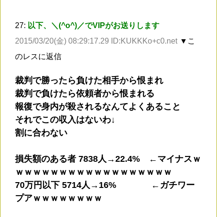
27:
以下、＼(^o^)／でVIPがお送りします
2015/03/20(金) 08:29:17.29 ID:KUKKKo+c0.net
▼こ
のレスに返信
裁判で勝ったら負けた相手から恨まれ
裁判で負けたら依頼者から恨まれる
報復で身内が殺されるなんてよくあること
それでこの収入はないわ↓
割に合わない
損失額のある者 7838人→22.4% ←マイナスｗ
ｗｗｗｗｗｗｗｗｗｗｗｗｗｗｗｗｗｗ
70万円以下 5714人→16% ←ガチワー
プアｗｗｗｗｗｗｗｗ