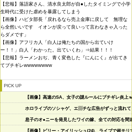
【悲報】落語家さん、清水良太郎が自●したタイミングで小学
生時代に受けた虐めを暴露してしまう
【画像】ハビタ部長「戻れるなら売上金庫に戻して 無理な
ら全然いいです イオンが戻って良いって言わなきゃ入った
らダメです」
【画像】アフリカ人「白人は俺たちの国から出ていけ
ー！！」白人「わかった。出ていくわ」⇒結果！！！
【悲報】ラーメンおぢ、青く変色した『にんにく』が出てき
てブチギレwwwwwwww
PICK UP
【画像】高速のSA、女子の謎ルールにブチギレ炎上
ホロライブのソシャゲ、エ▨チな広告がずっと流れて
息子のオ●ニーを発見したワイの嫁、全ての対応を間
【画像】ビリー・アイリッシュ(24)、ライブで超モ