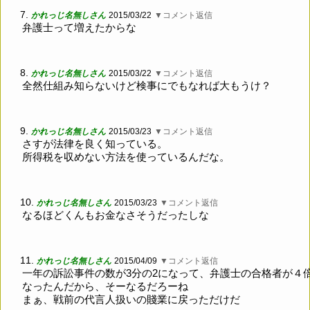
7.
かれっじ名無しさん
2015/03/22
▼コメント返信
弁護士って増えたからな
8.
かれっじ名無しさん
2015/03/22
▼コメント返信
全然仕組み知らないけど検事にでもなれば大もうけ？
9.
かれっじ名無しさん
2015/03/23
▼コメント返信
さすが法律を良く知っている。
所得税を収めない方法を使っているんだな。
10.
かれっじ名無しさん
2015/03/23
▼コメント返信
なるほどくんもお金なさそうだったしな
11.
かれっじ名無しさん
2015/04/09
▼コメント返信
一年の訴訟事件の数が3分の2になって、弁護士の合格者が４
なったんだから、そーなるだろーね
まぁ、戦前の代言人扱いの賤業に戻っただけだ