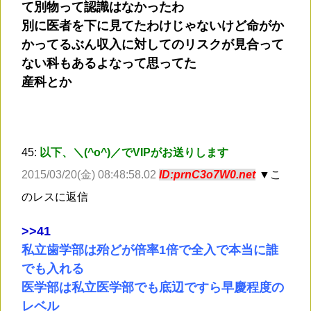
て別物って認識はなかったわ
別に医者を下に見てたわけじゃないけど命がか
かってるぶん収入に対してのリスクが見合って
ない科もあるよなって思ってた
産科とか
45:
以下、＼(^o^)／でVIPがお送りします
2015/03/20(金) 08:48:58.02
ID:prnC3o7W0.net
▼こ
のレスに返信
>
>41
私立歯学部は殆どが倍率1倍で全入で本当に誰
でも入れる
医学部は私立医学部でも底辺ですら早慶程度の
レベル