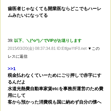
歯医者じゃなくても開業医ならどこでもハーレ
ムみたいになってる
39:
以下、＼(^o^)／でVIPがお送りします
2015/03/20(金) 08:37:34.81 ID:EtfgwYtF0.net
▼この
レスに返信
>
>1
税金払わなくていーためにごり押しで赤字にす
るんだよ
水道光熱費自動車家賃etcを事務所運営のため費
用にして
客から預かった消費税も国に納めず自分の懐へ