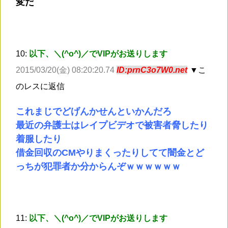
変だ
10:
以下、＼(^o^)／でVIPがお送りします
2015/03/20(金) 08:20:20.74
ID:prnC3o7W0.net
▼こ
のレスに返信
これまじでどげんかせんといかんだろ
最近の弁護士はレイプビデオで被害者脅したり
着服したり
借金回収のCMやりまくったりしてて闇金とど
っちが犯罪者か分からんぞｗｗｗｗｗｗ
11:
以下、＼(^o^)／でVIPがお送りします