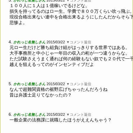
3.
かれっじ名無しさん
2015/03/22
▼コメント返信
１００人に１人は１億稼いでるけどな。
損失を持ってるのはロー生。学費で８００万くらい吹っ飛ぶ
現役合格出来ない連中を合格出来るようにしたんだからそら
悲惨よ。
4.
かれっじ名無しさん
2015/03/22
▼コメント返信
元ロー生だけど勝ち組負け組がはっきりする世界ではある。
大手事務所と中小じゃ一年目の収入の桁が一つ違うからな。
ただ試験さえうまく通れば何の経験もない奴でも２０代で一
越えを狙えるってのがインセンティブだよ
5.
かれっじ名無しさん
2015/03/22
▼コメント返信
なんで超難関資格の裾野広げちゃったんだろうね
昔は弁護士足りてなかったの？
6.
かれっじ名無しさん
2015/03/22
▼コメント返信
一般企業の法務課に就職したほうがええんちゃう？