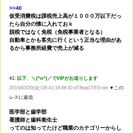
>
>40
仮受消費税は課税売上高が１０００万以下だっ
たら自分の懐に入れておｋ
脱税ではなく免税（免税事業者となる）
自動車とかも客先に行くという正当な理由があ
るから事務所経費で売上が減る
41:
以下、＼(^o^)／でVIPがお送りします
2015/03/20(金) 08:41:19.66 ID:dT8wp1TE0.net
▼この
レスに返信
医学部と歯学部
看護師と歯科衛生士
ってのは知ってたけど職業のカテゴリーからし