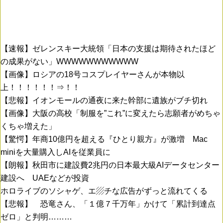
【速報】ゼレンスキー大統領「日本の支援は期待されたほど
の成果がない」WWWWWWWWWWW
【画像】ロシアの18号コスプレイヤーさんが本物以
上！！！！！！⇒！！
【悲報】イオンモールの通夜に来た幹部に遺族がブチ切れ
【画像】大阪の高校「制服を”これ”に変えたら志願者がめちゃ
くちゃ増えた」
【驚愕】年商10億円を超える『ひとり親方』が激増 Mac
miniを大量購入しAIを従業員に
【朗報】秋田市に建設費2兆円の日本最大級AIデータセンター
建設へ UAEなどが投資
ホロライブのソシャゲ、エ▨チな広告がずっと流れてくる
【悲報】 恐竜さん、「１億７千万年」かけて「累計到達点
ゼロ」と判明………