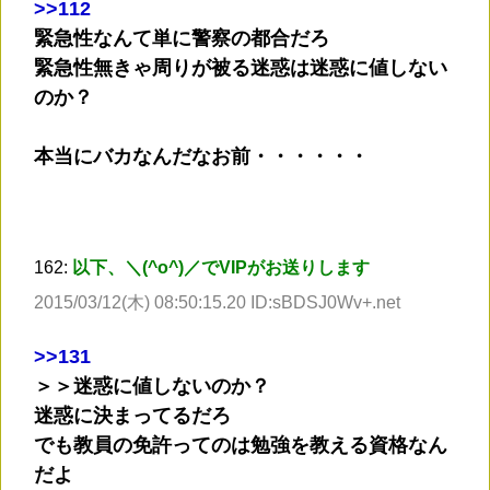
>
>112
緊急性なんて単に警察の都合だろ
緊急性無きゃ周りが被る迷惑は迷惑に値しない
のか？
本当にバカなんだなお前・・・・・・
162:
以下、＼(^o^)／でVIPがお送りします
2015/03/12(木) 08:50:15.20 ID:sBDSJ0Wv+.net
>
>131
＞＞迷惑に値しないのか？
迷惑に決まってるだろ
でも教員の免許ってのは勉強を教える資格なん
だよ