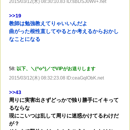
2015/03/12(木) 08:30:10.83 ID:sBDSJ0Wv+.net
>
>19
教師は勉強教えてりゃいいんだよ
曲がった根性直してやるとか考えるからおかし
なことになる
58:
以下、＼(^o^)／でVIPがお送りします
2015/03/12(木) 08:32:23.08 ID:ceaGqIObK.net
>
>43
周りに実害出さずどっかで独り勝手にイキって
るならな
現にこいつは乱して周りに迷惑かけてるわけだ
が？