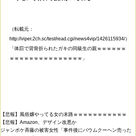
（転載元：
http://viper.2ch.sc/test/read.cgi/news4vip/1426115934/）
「体罰で背骨折られたガキの同級生の親ｗｗｗｗｗｗ
ｗｗｗｗｗｗｗｗｗｗｗｗｗｗｗ」
【悲報】風俗嬢やってる女の末路ｗｗｗｗｗｗｗｗｗｗｗ
【悲報】Amazon、デザイン改悪か
ジャンポケ斉藤の被害女性「事件後にバウムクーヘン売った