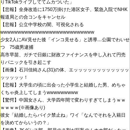
りTikTokライブしててムカついた」
【悲報】全身改造に1750万掛けた港区女子、緊急入院でNHK
報道局との合コンをキャンセル
【悲報】公立中学校の闇、可視化される
wwwwwwwwwwwwwwwwwwwwwwwwwww
少女2人にAV見せた後「インコ見せる」と誘導…公園でわいせ
つ 75歳男逮捕
高市早苗、ガチで日銀に財政ファイナンスを申し入れて円売
りパニックを引き起こす
【画像】石川佳純さん(31)の体、エッッッッッッッッッッッッ
ッッッッッ！
【悲報】大学生の頃に出会った小学生と結婚した男、めちゃ
くちゃ炎上してしまうwwwwwwwww
【驚愕】中国女さん、大学四年間で変わりすぎてしまうｗｗ
ｗｗｗｗ(※画像あり)
彼女「結婚したらバイク禁止ね」ワイ「なんでそれを入籍日
を決めてからいうの？」