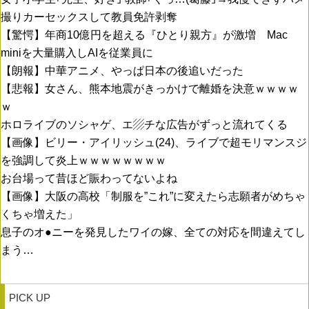
撮りカーセックスして教員免許剥奪
【驚愕】年商10億円を超える『ひとり親方』が激増 Mac
miniを大量購入しAIを従業員に
【朗報】中華アニメ、やっぱ日本の後追いだった
【悲報】女さん、熊本地震がきっかけで離婚を決意ｗｗｗｗ
ｗ
ホロライブのソシャゲ、エ▨チな広告がずっと流れてくる
【画像】ビリー・アイリッシュ(24)、ライブで超モリマンスジ
を強調して炎上ｗｗｗｗｗｗｗｗ
お台場って昔ほど賑わってないよね
【画像】大阪の高校「制服を”これ”に変えたら志願者がめちゃ
くちゃ増えた」
息子のオ●ニーを発見したワイの嫁、全ての対応を間違えてし
まう…
PICK UP