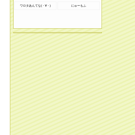
ワロタあんてな(・∀・)
にゅーもふ