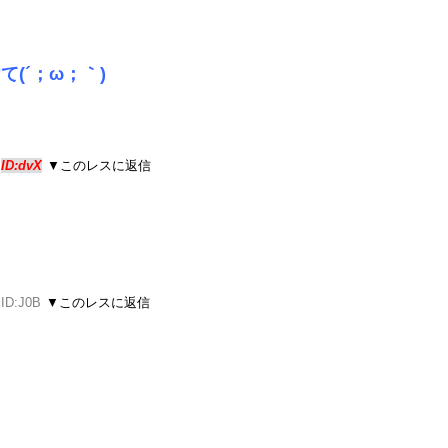
(´；ω；｀)
3
ID:dvX
▼このレスに返信
 ID:J0B
▼このレスに返信