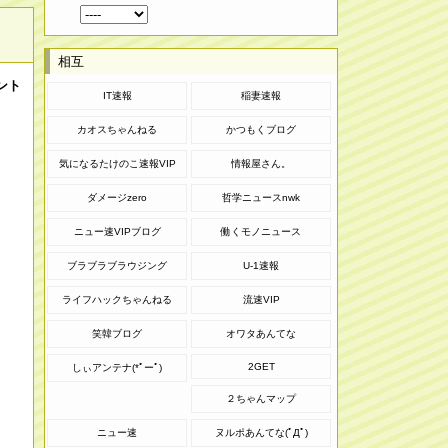
相互
ント
IT速報
稲妻速報
カオスちゃんねる
かつもくブログ
気になるたけのこ速報VIP
情報屋さん。
ダメージzero
哲学ニュースnwk
ニュー速VIPブログ
働くモノニュース
ブラブラブラウジング
U-1速報
ライフハックちゃんねる
流速VIP
笑韓ブログ
オワタあんてな
2GET
しぃアンテナ(*ﾟーﾟ)
２ちゃんマップ
ニュー速
ヌルポあんてな(ﾟДﾟ)