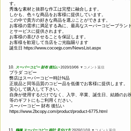
す。
秀逸な素材と抜群な作工は完璧に融合します。
しかも、色々な商品をお客様に提供しています。
この中で貴方の好きな商品を選ぶことができます。
お客様の需求に満足する為に、最高なスーパーコピーブラン
とサービスに提供されます。
お客様の喜びさせることを保証します。
お客様を歓迎して当店をご光臨賜ります
誕生日
https://www.cocoejp.com/NewsList.aspx
10.
スーパーコピー 財布 後払い
2020/10/06
▼コメント返信
プラダ コピー
弊店はスーパーコピー時計N品
正規品と同等品質のコピー品を低価でお客様に提供します。
安心して購入して下さい。
自身が使用するだけでなく、入学、卒業、誕生日、結婚のお
等のギフトにもご利用ください。
スーパーコピー 財布 後払い
https://www.2bcopy.com/product/product-6775.html
11.
鶴橋 スーパーコピー 時計 見分け方
2020/11/10
▼コメント返信