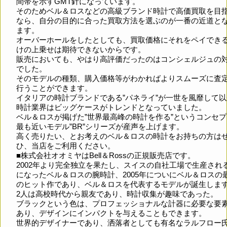
間帯を示すGMT針になっています。
そのためベル＆ロスなどの高級ブランド時計で高価買取を目
なら、自分の目的に合った買取方法を選ぶのが一番の近道と
ます。
オーバーホールをしたとしても、買取価格にそれをペイでき
けの上乗せは期待できないからです。
販売においても、やはり高評価だったのはコンシェルジュの
でした。
そのモデルの種類、購入価格等がわかればよりスムーズに査
行うことができます。
イタリアの時計ブランドである”パネライ”が一世を風靡して
時計業界はビッグケースがトレンドとなっていました。
ベル＆ロスが掲げた”世界最高峰の時計を作る”というコンセ
最も近いモデル”BR”シリーズが産声を上げます。
高く売りたい、とお考えのベル＆ロスの時計をお持ちの方は
ひ、当店をご利用ください。
■株式会社オオミヤはBell＆Rossの正規販売店です。
2002年より完全独立を果たし、スイスの自社工場で生産され
になったベル＆ロスの腕時計、2005年についにベル＆ロスの
のヒット作であり、ベル＆ロスを代表するモデルが誕生しま
2人は高校時代から親友であり、時計収集が趣味であった。
ブラックという色は、プロフェッショナルな計器に必要な要
あり、デザインにインパクトを与えることもできます。
世界的デザイナーであり、洒落者としても有名なラルフロー