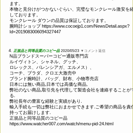
ます。
本物と見分けがつかないぐらい、完璧なモンクレール激安を
しております。
モンクレール ダウンの品質は保証しております。
腕時計ショップ
https://www.cocoejp1.com/NewsDetail.aspx?
Id=2019083006094327447
4.
正規品と同等品質のコピー品
2020/05/23
▼コメント返信
N品ブランドスーパーコピー通販専門店
ルイヴィトン、シャネル、グッチ、
ロレックス、バレンシアガ、エルメス）、
コーチ、ブラダ、クロエ大激売中
ブランド腕時計、バッグ、財布、小物専売店
日本には無い商品,日本では高価な商品,
弊社のない商品,取引先を代理して製造会社を連絡することが
る.
弊社長年の豊富な経験と実績があり.
輸入手続も一切は弊社におまかせできます.ご希望の商品を責
持ってお届けします.
正規品と同等品質のコピー品
https://www.watcher007.com/watch/menu-pid-24.html