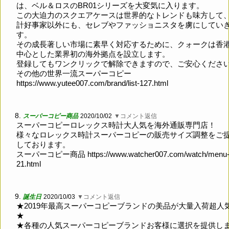
は、ベル＆ロスのBR01シリーズを大変気に入ります。
この大迫力のスクエアケースは世界的なトレンドも味方して
計好事家以外にも、セレブやファッショニスタを虜にしてい
す。
その成長著しい市場に素早く対応するために、クォークは香
中心とした業界初の海外拠点を設立します。
登録してもワンクリックで解除できますので、ご安心くださ
その他の世界一流スーパーコピー
https://www.yutee007.com/brand/list-127.html
8.
スーパーコピー商品
2020/10/02
▼コメント返信
スーパーコピーロレックス時計大人気を海外通販専門店！
様々なロレックス時計スーパーコピーの販売サイズ調整をご
しております。
スーパーコピー商品
https://www.watcher007.com/watch/menu-
21.html
9.
誕生日
2020/10/03
▼コメント返信
★2019年最高スーパーコピーブランドの美品が大量入荷超人気!
★
★各種の人気スーパーコピーブランドお客様に選択を提供し