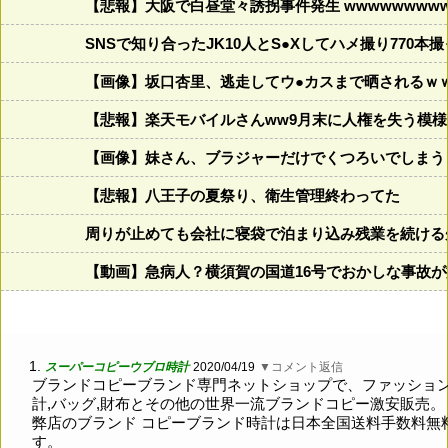
【悲報】大阪で白昼堂々誘拐事件発生 wwwwwwwwww
SNSで知り合ったJK10人とS●Xしてハメ撮り770本
【画像】坂口杏里、逃走してウ●カスまで晒されるｗ
【悲報】楽天モバイルさんww9月末に人権を失う模様
【画像】妹さん、ブラジャーだけでくつろいでしまう
【悲報】八王子の夏祭り、衛生管理終わってた
周りが止めても会社に寝袋で泊まり込み残業を続ける
【動画】急病人？横須賀の国道16号でおかしな事故
1.
スーパーコピーウブロ時計
2020/04/19
▼コメント返信
ブランドコピーブランド専門ネットショップで、ファッショ
計,バッグ,財布とその他の世界一流ブランドコピー激安販売。
弊店のブランド コピーブランド時計は日本全国送料手数料無
す。