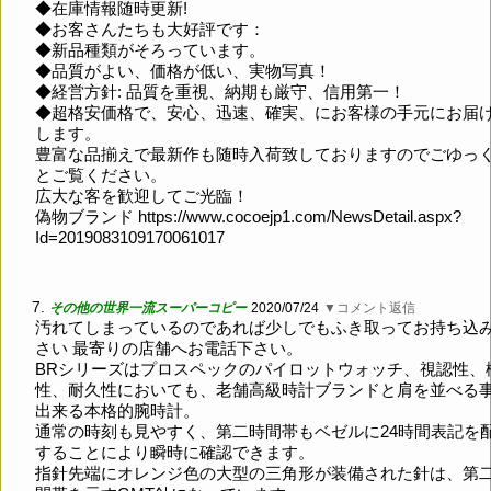
◆在庫情報随時更新!
◆お客さんたちも大好評です：
◆新品種類がそろっています。
◆品質がよい、価格が低い、実物写真！
◆経営方針: 品質を重視、納期も厳守、信用第一！
◆超格安価格で、安心、迅速、確実、にお客様の手元にお届
します。
豊富な品揃えで最新作も随時入荷致しておりますのでごゆっ
とご覧ください。
広大な客を歓迎してご光臨！
偽物ブランド
https://www.cocoejp1.com/NewsDetail.aspx?
Id=2019083109170061017
7.
その他の世界一流スーパーコピー
2020/07/24
▼コメント返信
汚れてしまっているのであれば少しでもふき取ってお持ち込
さい 最寄りの店舗へお電話下さい。
BRシリーズはプロスペックのパイロットウォッチ、視認性、
性、耐久性においても、老舗高級時計ブランドと肩を並べる
出来る本格的腕時計。
通常の時刻も見やすく、第二時間帯もベゼルに24時間表記を
することにより瞬時に確認できます。
指針先端にオレンジ色の大型の三角形が装備された針は、第