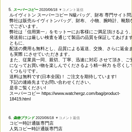
5.
スーパーコピー
2020/06/18
▼コメント返信
ルイヴィトン スーパーコピー N級バッグ、財布 専門サイト問
弊社は販売ルイヴィトンバッグ、財布、 小物、腕時計、靴類
でございます。
弊社は「信用第一」をモットーにお客様にご満足頂けるよう
発送前には厳しい検査を通じて製品の品質を保証してあげま
ともに、
配送の費用も無料とし、品質による返送、交換、さらに返金
も実際 にさせていただきます。
また、従業員一同、親切、丁寧、迅速に対応 させて頂き、ご
になってお買い物を楽しんでくださるよう精一杯力 を尽くし
くつもりです。
送料は無料です(日本全国)！ ご注文を期待しています!
下記の連絡先までお問い合わせください。
是非ご覧ください!
スーパーコピー
https://www.watchergz.com/bag/product-
18419.html
6.
偽物ブランド
2020/06/18
▼コメント返信
コピー時計通販専門店
人気コピー時計通販専門店