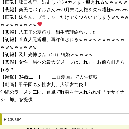
【画像】坂口杏里、逃走してウ●カスまで晒されるｗｗｗｗｗ
【悲報】楽天モバイルさんww9月末に人権を失う模様wwwww
【画像】妹さん、ブラジャーだけでくつろいでしまうｗｗｗw
ｗｗｗｗｗｗｗｗ
【悲報】八王子の夏祭り、衛生管理終わってた
【朗報】菅直人元総理、再評価されるｗｗｗｗｗｗｗｗｗｗ
ｗｗｗｗｗｗｗｗ
【朗報】及川光博さん（56）結婚ｗｗｗｗｗ
【悲報】女性「男への最大ダメージはこれ」←お前ら耐えら
れる？
【衝撃】34歳ニート、『エロ漫画』で人生逆転
【動画】甲子園の女性審判、大誤審で炎上
沖縄のラーメン二郎、台風で野菜を仕入れられず「ヤサイナ
シ二郎」を提供
PICK UP