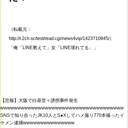
（転載元：
http://r.2ch.sc/test/read.cgi/news4vip/1423710845/）
「俺「LINE教えて」女「LINE壊れてる」」
【悲報】大阪で白昼堂々誘拐事件発生
wwwwwwwwwwwwwwwwwwwwwwwwwwwwwwwwwwww
SNSで知り合ったJK10人とS●Xしてハメ撮り770本撮ったイ
ケメン逮捕wwwwwwwwwwwwwww