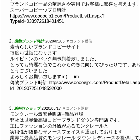
ブランドコピー品の華麗さや実用でお客様に驚喜を与えます
スーパーコピーウブロ時計
https://www.cocoejp1.com/ProductList1.aspx?
TypeId=933972618491451
2.
偽物ブランド時計
2020/05/05
▼コメント返信
素晴らしいブランドコピーサイト
毎度お世話になります
ルイビトンのバック無事到着致しました、
とっても綺麗な色でこれからの春に向けてぴったりです、あ
とうございました
よろしくお願い致しますm(_ _)m
偽物ブランド時計
https://www.cocoejp1.com/ProductDetail.as
Id=201907251048592000
3.
腕時計ショップ
2020/05/17
▼コメント返信
モンクレール激安通販店‐‐新品登場
弊社は世界最高級コピーブランドダウン専門店です。
主にファッションの外観があるモンクレールと
実用性が抜群なザノースフェイスを通販しております。
業界に最高品質のモンクレール ダウン レディースを提供して