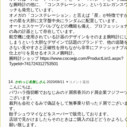
な腕時計の他に、「コンステレーション」というエレガンス
ッチも発売しています。
オメガの「コンステレーション」と言えば「星」が特徴です
その星を大胆に文字盤中央にランダムに配置しています。
オートエスケープバルブなどの機能も備え、プロフェッショ
の為の計器として存在しています。
航空機に使用されている計器のデザインをそのまま腕時計に
しまうという大胆なデザインで話題のブランドで、他の追随
さない見やすさと正確性を持ちながら非常にファッショナブ
仕上がりを見せるオススメ腕時計。
腕時計ショップ
https://www.cocoejp.com/ProductList1.aspx?
TypeId=741724312753501
14.
かれっじ名無しさん
2020/08/11
▼コメント返信
こんにちは。
パワハラ指切断でおなじみのド屑県香川のド屑企業フジフー
ございます。
裁判も会社ぐるみで偽証をして無事乗り切ったド屑でござい
す。
餃子シュウマイなどをスーパーで販売しております。
店頭で見かけましたらそのときはご購入のほどどうかよろし
願い致します。