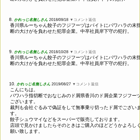
8.
かれっじ名無しさん
2018/09/18
▼コメント返信
香川県ルーちゃん餃子のフジフーヅはバイトにパワハラの末
断の大けがを負わせた犯罪企業。中卒社員岸下守の犯行。
9.
かれっじ名無しさん
2018/10/28
▼コメント返信
香川県ルーちゃん餃子のフジフーヅはバイトにパワハラの末
断の大けがを負わせた犯罪企業。中卒社員岸下守の犯行。
10.
かれっじ名無しさん
2019/08/27
▼コメント返信
こんにちは。
パワハラ指切断でおなじみのド屑県香川のド屑企業フジフー
ございます。
裁判も会社ぐるみで偽証をして無事乗り切ったド屑でござい
す。
餃子シュウマイなどをスーパーで販売しております。
店頭で見かけましたらそのときはご購入のほどどうかよろし
願い致します。