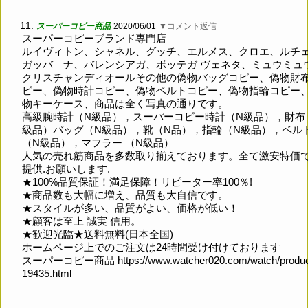
11.
スーパーコピー商品
2020/06/01
▼コメント返信
スーパーコピーブランド専門店
ルイヴィトン、シャネル、グッチ、エルメス、クロエ、ルチ
ガッバ―ナ、バレンシアガ、ボッテガ ヴェネタ、ミュウミュ
クリスチャンディオールその他の偽物バッグコピー、偽物財
ピー、偽物時計コピー、偽物ベルトコピー、偽物指輪コピー
物キーケース、商品は全く写真の通りです。
高級腕時計（N級品），スーパーコピー時計（N級品），財布
級品）バッグ（N級品），靴（N品），指輪（N級品），ベル
（N級品），マフラー （N級品）
人気の売れ筋商品を多数取り揃えております。全て激安特価
提供.お願いします.
★100%品質保証！満足保障！リピーター率100％!
★商品数も大幅に増え、品質も大自信です。
★スタイルが多い、品質がよい、価格が低い！
★顧客は至上 誠実 信用。
★歓迎光臨★送料無料(日本全国)
ホームページ上でのご注文は24時間受け付けております
スーパーコピー商品
https://www.watcher020.com/watch/produc
19435.html