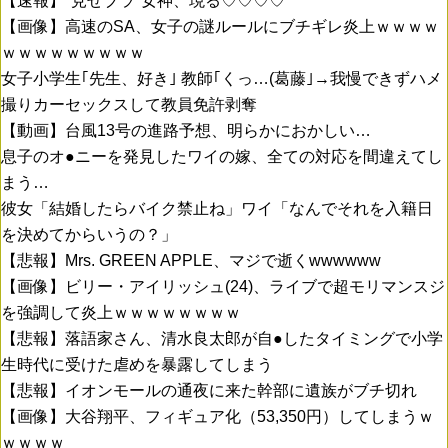
【速報】"見せブラ"女神、現る♡♡♡♡
【画像】高速のSA、女子の謎ルールにブチギレ炎上ｗｗｗｗ
ｗｗｗｗｗｗｗｗｗ
女子小学生｢先生、好き｣ 教師｢くっ…(葛藤｣→我慢できずハメ
撮りカーセックスして教員免許剥奪
【動画】台風13号の進路予想、明らかにおかしい…
息子のオ●ニーを発見したワイの嫁、全ての対応を間違えてし
まう…
彼女「結婚したらバイク禁止ね」ワイ「なんでそれを入籍日
を決めてからいうの？」
【悲報】Mrs. GREEN APPLE、マジで逝くwwwwww
【画像】ビリー・アイリッシュ(24)、ライブで超モリマンスジ
を強調して炎上ｗｗｗｗｗｗｗｗ
【悲報】落語家さん、清水良太郎が自●したタイミングで小学
生時代に受けた虐めを暴露してしまう
【悲報】イオンモールの通夜に来た幹部に遺族がブチ切れ
【画像】大谷翔平、フィギュア化（53,350円）してしまうｗ
ｗｗｗｗ