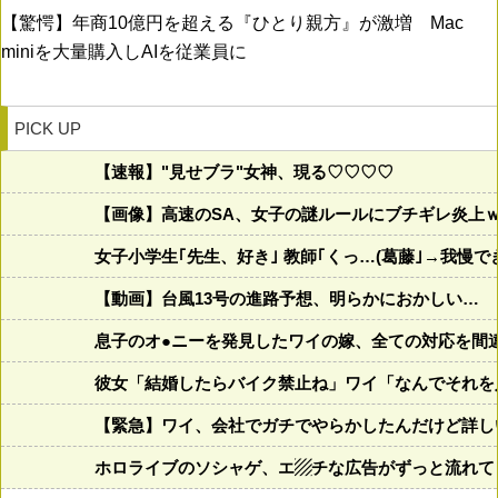
【驚愕】年商10億円を超える『ひとり親方』が激増 Mac
miniを大量購入しAIを従業員に
PICK UP
【速報】"見せブラ"女神、現る♡♡♡♡
【画像】高速のSA、女子の謎ルールにブチギレ炎上
女子小学生｢先生、好き｣ 教師｢くっ…(葛藤｣→我慢
【動画】台風13号の進路予想、明らかにおかしい…
息子のオ●ニーを発見したワイの嫁、全ての対応を間
彼女「結婚したらバイク禁止ね」ワイ「なんでそれを
【緊急】ワイ、会社でガチでやらかしたんだけど詳し
ホロライブのソシャゲ、エ▨チな広告がずっと流れて