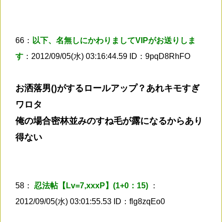
66：
以下、名無しにかわりましてVIPがお送りしま
す
：2012/09/05(水) 03:16:44.59 ID：9pqD8RhFO
お洒落男()がするロールアップ？あれキモすぎ
ワロタ
俺の場合密林並みのすね毛が露になるからあり
得ない
58：
忍法帖【Lv=7,xxxP】(1+0：15)
：
2012/09/05(水) 03:01:55.53 ID：flg8zqEo0