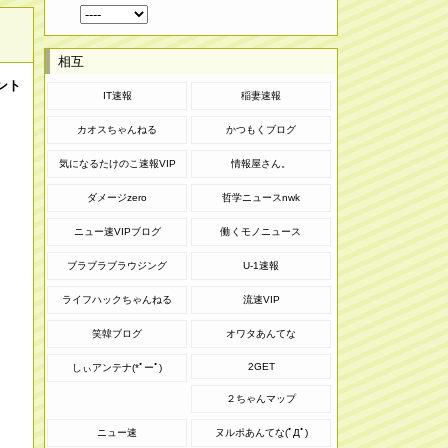
相互
ント
IT速報
稲妻速報
カオスちゃんねる
かつもくブログ
気になるたけのこ速報VIP
情報屋さん。
ダメージzero
哲学ニュースnwk
ニュー速VIPブログ
働くモノニュース
ブラブラブラウジング
U-1速報
ライフハックちゃんねる
流速VIP
笑韓ブログ
オワタあんてな
2GET
しぃアンテナ(*ﾟーﾟ)
２ちゃんマップ
ニュー速
ヌルポあんてな(ﾟДﾟ)