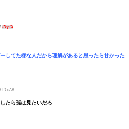
05
ID:pCl
ピーしてた様な人だから理解があると思ったら甘かった
3 ID:oAB
らしたら孫は見たいだろ