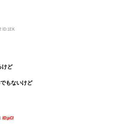
2 ID:1EK
るけど
いでもないけど
31
ID:pCl