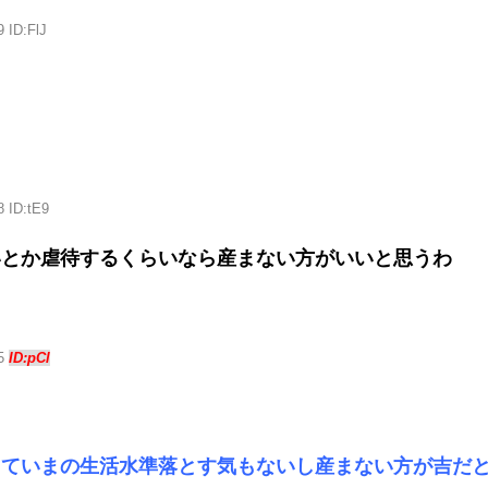
 ID:FlJ
8 ID:tE9
いとか虐待するくらいなら産まない方がいいと思うわ
05
ID:pCl
していまの生活水準落とす気もないし産まない方が吉だ