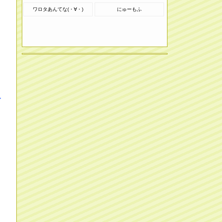
ワロタあんてな(・∀・)
にゅーもふ
キ