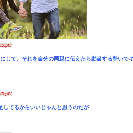
3
ID:pCl
とにして、それを自分の両親に伝えたら勘当する勢いで
0
ID:pCl
足してるからいいじゃんと思うのだが