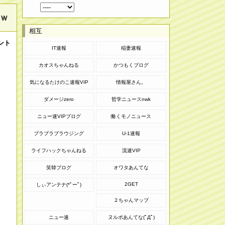
ｗ
相互
ント
IT速報
稲妻速報
カオスちゃんねる
かつもくブログ
気になるたけのこ速報VIP
情報屋さん。
ダメージzero
哲学ニュースnwk
ニュー速VIPブログ
働くモノニュース
ブラブラブラウジング
U-1速報
ライフハックちゃんねる
流速VIP
笑韓ブログ
オワタあんてな
2GET
しぃアンテナ(*ﾟーﾟ)
２ちゃんマップ
ニュー速
ヌルポあんてな(ﾟДﾟ)