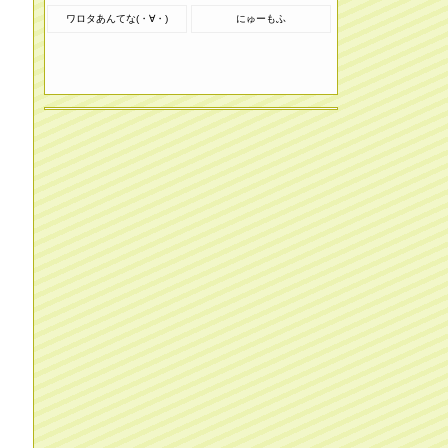
ワロタあんてな(・∀・)
にゅーもふ