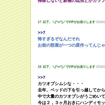
掃除しないと新種の昆虫とかカラ
17:
以下、＼(^o^)／でVIPがお送りします
2016/
>
>7
怖すぎるぞなんだそれ
お前の部屋が一つの星作ってんじ
19:
以下、＼(^o^)／でVIPがお送りします
2016/0
>
>7
カツオブシムシな・・・
去年、ベッドの下を引っ越してか
中で大量のカツオブシがうごめい
今は２，３ヶ月おきにハンディモ