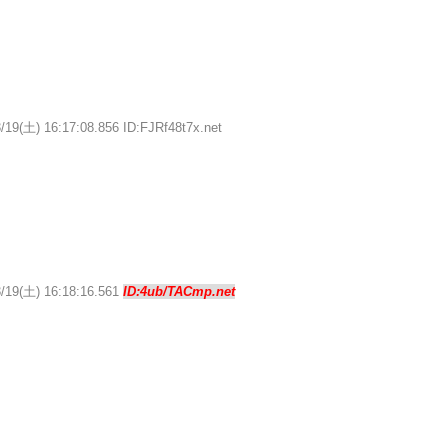
/19(土) 16:17:08.856 ID:FJRf48t7x.net
3/19(土) 16:18:16.561
ID:4ub/TACmp.net