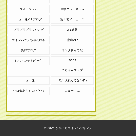
ダメージzero
哲学ニュースnwk
ニュー速VIPブログ
働くモノニュース
ブラブラブラウジング
U-1速報
ライフハックちゃんねる
流速VIP
笑韓ブログ
オワタあんてな
2GET
しぃアンテナ(*ﾟーﾟ)
２ちゃんマップ
ニュー速
ヌルポあんてな(ﾟДﾟ)
ワロタあんてな(・∀・)
にゅーもふ
© 2026
かれっじライフハッキング