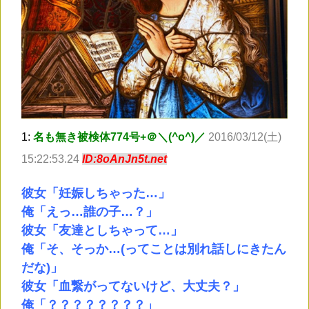
1:
名も無き被検体774号+＠＼(^o^)／
2016/03/12(土)
15:22:53.24
ID:8oAnJn5t.net
彼女「妊娠しちゃった…」
俺「えっ…誰の子…？」
彼女「友達としちゃって…」
俺「そ、そっか…(ってことは別れ話しにきたん
だな)」
彼女「血繋がってないけど、大丈夫？」
俺「？？？？？？？？」