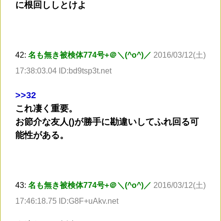
に根回ししとけよ
42:
名も無き被検体774号+＠＼(^o^)／
2016/03/12(土)
17:38:03.04 ID:bd9tsp3t.net
>
>32
これ凄く重要。
お節介な友人()が勝手に勘違いしてふれ回る可
能性がある。
43:
名も無き被検体774号+＠＼(^o^)／
2016/03/12(土)
17:46:18.75 ID:G8F+uAkv.net