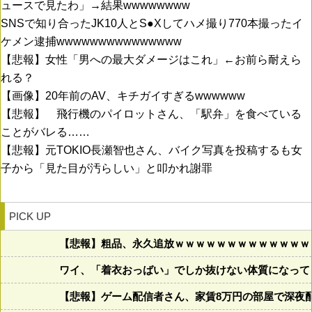
ュースで見たわ」→結果wwwwwwww
SNSで知り合ったJK10人とS●Xしてハメ撮り770本撮ったイ
ケメン逮捕wwwwwwwwwwwwwww
【悲報】女性「男への最大ダメージはこれ」←お前ら耐えら
れる？
【画像】20年前のAV、キチガイすぎるwwwwww
【悲報】 飛行機のパイロットさん、「駅弁」を食べている
ことがバレる……
【悲報】元TOKIO長瀬智也さん、バイク写真を投稿するも女
子から「見た目が汚らしい」と叩かれ謝罪
PICK UP
【悲報】粗品、永久追放ｗｗｗｗｗｗｗｗｗｗｗｗｗ
ワイ、「着衣おっばい」でしか抜けない体質になって
【悲報】ゲーム配信者さん、家賃8万円の部屋で深夜