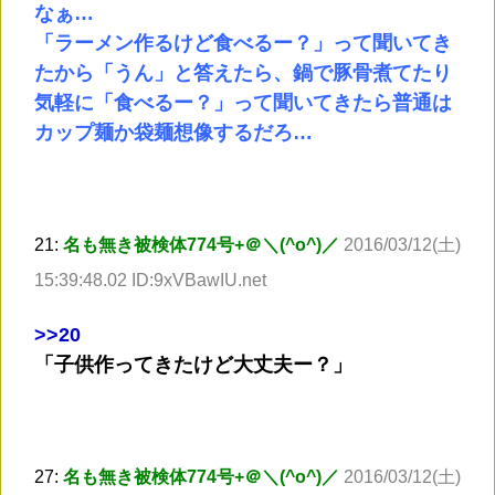
なぁ…
「ラーメン作るけど食べるー？」って聞いてき
たから「うん」と答えたら、鍋で豚骨煮てたり
気軽に「食べるー？」って聞いてきたら普通は
カップ麺か袋麺想像するだろ…
21:
名も無き被検体774号+＠＼(^o^)／
2016/03/12(土)
15:39:48.02 ID:9xVBawIU.net
>
>20
「子供作ってきたけど大丈夫ー？」
27:
名も無き被検体774号+＠＼(^o^)／
2016/03/12(土)