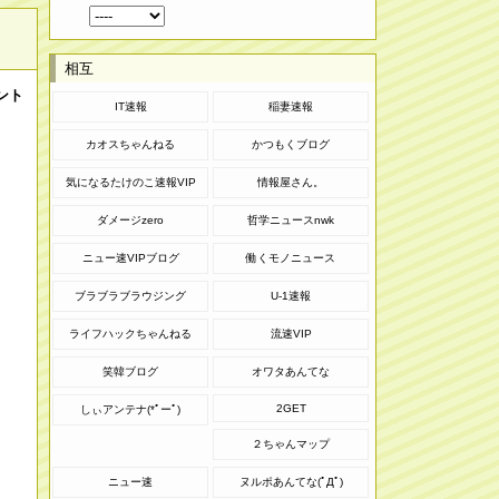
相互
ント
IT速報
稲妻速報
カオスちゃんねる
かつもくブログ
気になるたけのこ速報VIP
情報屋さん。
ダメージzero
哲学ニュースnwk
ニュー速VIPブログ
働くモノニュース
ブラブラブラウジング
U-1速報
ライフハックちゃんねる
流速VIP
笑韓ブログ
オワタあんてな
2GET
しぃアンテナ(*ﾟーﾟ)
２ちゃんマップ
ニュー速
ヌルポあんてな(ﾟДﾟ)