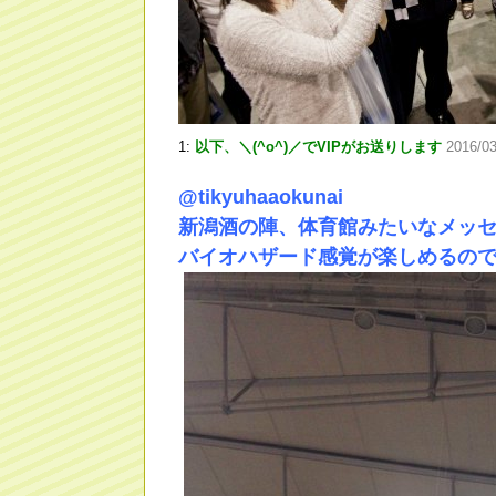
1:
以下、＼(^o^)／でVIPがお送りします
2016/0
@tikyuhaaokunai
新潟酒の陣、体育館みたいなメッ
バイオハザード感覚が楽しめるの