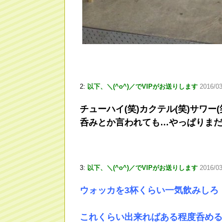
2:
以下、＼(^o^)／でVIPがお送りします
2016/03
チューハイ(笑)カクテル(笑)サワー
呑みとか言われても…やっぱりまだ高
3:
以下、＼(^o^)／でVIPがお送りします
2016/0
ウォッカを3杯くらい一気飲みしろ
これくらい出来ればある程度呑め