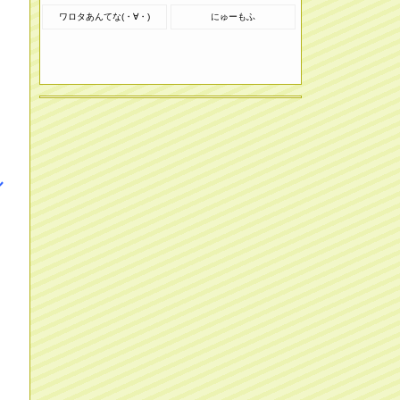
ワロタあんてな(・∀・)
にゅーもふ
ル