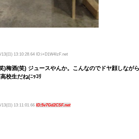
/13(日) 13:10:28.64 ID:i+D1W4IzF.net
(笑)梅酒(笑) ジュースやんか。こんなのでドヤ顔しなが
校生だね(ﾆｯｺﾘ
3/13(日) 13:11:01.66
ID:5v7Gd2CSF.net
る