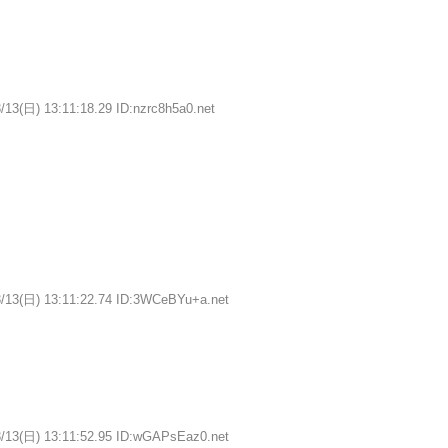
/13(日) 13:11:18.29 ID:nzrc8h5a0.net
3/13(日) 13:11:22.74 ID:3WCeBYu+a.net
3/13(日) 13:11:52.95 ID:wGAPsEaz0.net