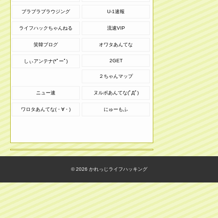
ブラブラブラウジング
U-1速報
ライフハックちゃんねる
流速VIP
笑韓ブログ
オワタあんてな
2GET
しぃアンテナ(*ﾟーﾟ)
２ちゃんマップ
ニュー速
ヌルポあんてな(ﾟДﾟ)
ワロタあんてな(・∀・)
にゅーもふ
© 2026
かれっじライフハッキング