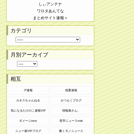
しぃアンテナ
ワロタあんてな
まとめサイト速報＋
カテゴリ
月別アーカイブ
相互
IT速報
稲妻速報
カオスちゃんねる
かつもくブログ
気になるたけのこ速報VIP
情報屋さん。
ダメージzero
哲学ニュースnwk
ニュー速VIPブログ
働くモノニュース