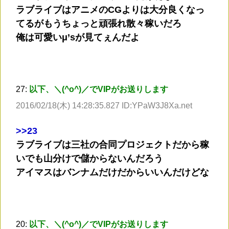
ラブライブはアニメのCGよりは大分良くなっ
てるがもうちょっと頑張れ散々稼いだろ
俺は可愛いμ’sが見てぇんだよ
27:
以下、＼(^o^)／でVIPがお送りします
2016/02/18(木) 14:28:35.827 ID:YPaW3J8Xa.net
>
>23
ラブライブは三社の合同プロジェクトだから稼
いでも山分けで儲からないんだろう
アイマスはバンナムだけだからいいんだけどな
20:
以下、＼(^o^)／でVIPがお送りします