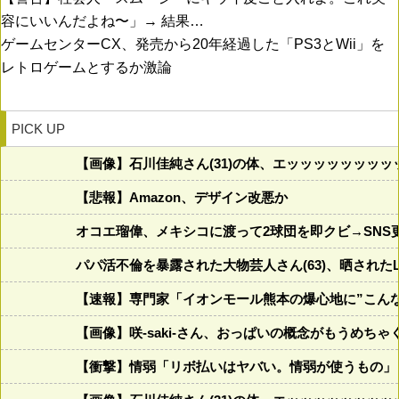
容にいいんだよね〜」→ 結果…
ゲームセンターCX、発売から20年経過した「PS3とWii」を
レトロゲームとするか激論
PICK UP
【画像】石川佳純さん(31)の体、エッッッッッッッ
【悲報】Amazon、デザイン改悪か
オコエ瑠偉、メキシコに渡って2球団を即クビ→SNS
パパ活不倫を暴露された大物芸人さん(63)、晒されたL
【速報】専門家「イオンモール熊本の爆心地に”こん
【画像】咲-saki-さん、おっぱいの概念がもうめち
【衝撃】情弱「リボ払いはヤバい。情弱が使うもの」