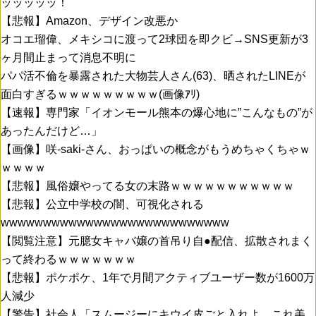
ッッッッッ！
【悲報】Amazon、デザイン改悪か
オコエ瑠偉、メキシコに渡って2球団を即クビ→SNS更新が3
ヶ月間止まって消息不明に
パパ活不倫を暴露された大物芸人さん(63)、晒されたLINEが
面白すぎるｗｗｗｗｗｗｗｗｗ(画像ｱﾘ)
【速報】専門家「イオンモール熊本の爆心地に”こんなもの”が
あったんだけど…」
【画像】咲-saki-さん、おっぱいの概念がもうめちゃくちゃｗ
ｗｗｗｗ
【悲報】風俗嬢やってる女の末路ｗｗｗｗｗｗｗｗｗｗｗ
【悲報】公立中学校の闇、可視化される
wwwwwwwwwwwwwwwwwwwwwwwwwww
【閲覧注意】元臆女キャバ嬢の首吊り自●配信、拡散されまく
って終わるｗｗｗｗｗｗｗ
【悲報】ポケポケ、1年で月間アクティブユーザー数が1600万
人減少
【警告】社会人「スムージーにキウイ皮ごと入れよ。これ美