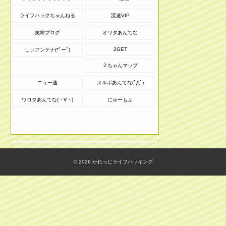
ライフハックちゃんねる
流速VIP
笑韓ブログ
オワタあんてな
2GET
しぃアンテナ(*ﾟーﾟ)
２ちゃんマップ
ニュー速
ヌルポあんてな(ﾟДﾟ)
ワロタあんてな(・∀・)
にゅーもふ
© 2026
かれっじライフハッキング