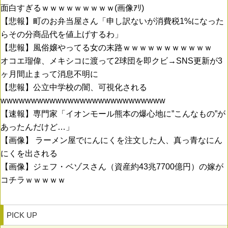
面白すぎるｗｗｗｗｗｗｗｗｗ(画像ｱﾘ)
【悲報】町のお弁当屋さん「申し訳ないが消費税1%になった
らその分商品代を値上げするわ」
【悲報】風俗嬢やってる女の末路ｗｗｗｗｗｗｗｗｗｗｗ
オコエ瑠偉、メキシコに渡って2球団を即クビ→SNS更新が3
ヶ月間止まって消息不明に
【悲報】公立中学校の闇、可視化される
wwwwwwwwwwwwwwwwwwwwwwwwwww
【速報】専門家「イオンモール熊本の爆心地に”こんなもの”が
あったんだけど…」
【画像】 ラーメン屋でにんにくを注文した人、真っ青なにん
にくを出される
【画像】ジェフ・ベゾスさん（資産約43兆7700億円）の嫁が
コチラｗｗｗｗｗ
PICK UP