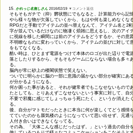
15.
かれっじ名無しさん
2016/02/19
▼コメント返信
そもそもガチで（抑）欝状態にでもなると、計算能力やら記
やら様々な物が欠落していくから、もはや何も楽しめなくな
RPGだと手動でアイテムの並べ替えなんて、アイテム名と2
字が並んでいるだけなのに物凄く煩雑に思えるし、次のアイ
に視線を移した瞬間には前のアイテムをどうするか、その意
不明瞭なものに変わっていくから、アイテムの並びに対して
をもてなくなる。
酷い時は、ひとまず電源をつけて本体のロゴが出た辺りで電
落としたりするから、そもそもゲームにならない場合も多々
る。
脳内が常に砂上の楼閣状態で笑えない。
ついでに明らかに脳の一部に意識の届かない部分が確実にあ
が分かるようになる。
何か困った事があると、それが健常者でもこなせないもので
たとしても、とりあえずこなせないという事実に対して、自
不要で邪魔に感じてしょっちゅう死にたく、というか消えた
る。
後、自分がマトモだったときに本当に何が楽しくてどう感情
てていたのかも蜃気楼のようになっていて思い出せず、元通
人付き合いはできなくなってる。
その為、「大体こんな感じだったはず。」という過去の自分
倣しているつもりで様々なコミュニケーションをこなそうと