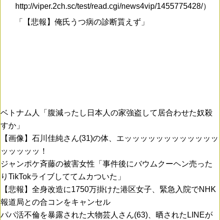
http://viper.2ch.sc/test/read.cgi/news4vip/1455775428/）
「【悲報】俺氏うつ病の診断貰えず」
ベトナム人「腹減ったし日本人の家強盗して居合わせた奴殺
すか」
【画像】石川佳純さん(31)の体、エッッッッッッッッッッッッ
ッッッッッ！
ジャンポケ斉藤の被害女性「事件後にバウムクーヘン売った
りTikTokライブしててムカついた」
【悲報】全身改造に1750万掛けた港区女子、緊急入院でNHK
報道局との合コンをキャンセル
パパ活不倫を暴露された大物芸人さん(63)、晒されたLINEが