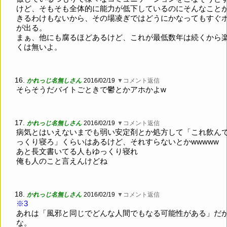
けど、そもそも全体的に能力が低下しているのにそんなこと
きるわけもないから、その場凌ぎではどうにかなってもすぐ
が出る。
まぁ、他にも腐るほどあるけど、これが最低数年は続くから
くは無いよ。
16.
かれっじ名無しさん
2016/02/19
▼コメント返信
そらそうだバイトごときで鬱とかアホかよw
17.
かれっじ名無しさん
2016/02/19
▼コメント返信
病気とはいえないまでも弱い安定剤とか処方して「これ飲ん
っくり寝ろ」くらいはあるけど、それすらないとかwwwww
あと長文書いてる人もゆっくり寝れ
俺も人のこと言えんけどね
18.
かれっじ名無しさん
2016/02/19
▼コメント返信
※3
あれは「風邪と同じでどんな人間でもなる可能性がある」だ
な。