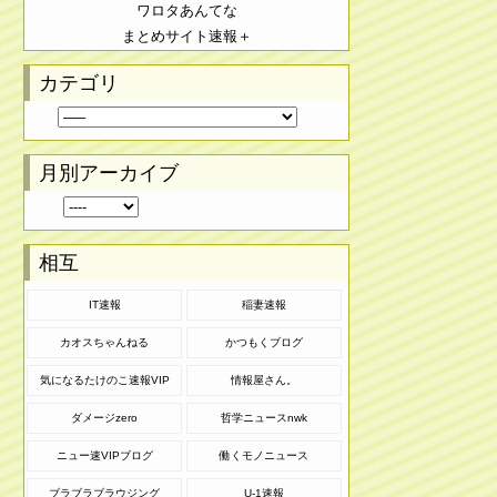
ワロタあんてな
まとめサイト速報＋
カテゴリ
月別アーカイブ
相互
IT速報
稲妻速報
カオスちゃんねる
かつもくブログ
気になるたけのこ速報VIP
情報屋さん。
ダメージzero
哲学ニュースnwk
ニュー速VIPブログ
働くモノニュース
ブラブラブラウジング
U-1速報