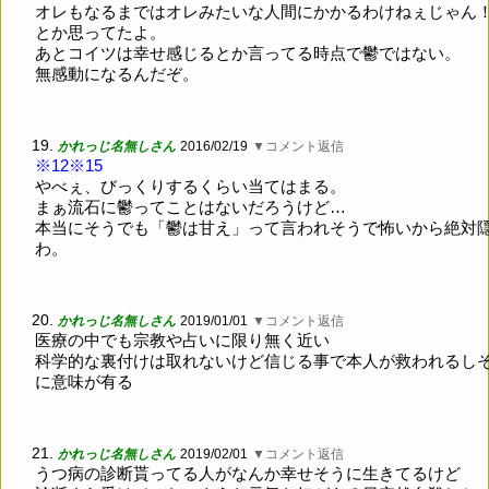
オレもなるまではオレみたいな人間にかかるわけねぇじゃん
とか思ってたよ。
あとコイツは幸せ感じるとか言ってる時点で鬱ではない。
無感動になるんだぞ。
19.
かれっじ名無しさん
2016/02/19
▼コメント返信
※12
※15
やべぇ、びっくりするくらい当てはまる。
まぁ流石に鬱ってことはないだろうけど…
本当にそうでも「鬱は甘え」って言われそうで怖いから絶対
わ。
20.
かれっじ名無しさん
2019/01/01
▼コメント返信
医療の中でも宗教や占いに限り無く近い
科学的な裏付けは取れないけど信じる事で本人が救われるし
に意味が有る
21.
かれっじ名無しさん
2019/02/01
▼コメント返信
うつ病の診断貰ってる人がなんか幸せそうに生きてるけど