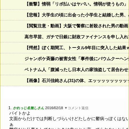
【衝撃】情弱「リボ払いはヤバい。情弱が使うもの」
【悲報】大学生の頃に出会った小学生と結婚した男、め
【閲覧注意・動画】大阪で警察に射殺された男の動画
高市早苗、ガチで日銀に財政ファイナンスを申し入れ
【愕然】ぼく期間工、トータル9年目に突入した結果
ジャンポケ斉藤の被害女性「事件後にバウムクーヘン売
ベトナム人「腹減ったし日本人の家強盗して居合わせ
【画像】石川佳純さん(31)の体、エッッッッッッッ
1.
かれっじ名無しさん
2016/02/18
▼コメント返信
バイトかよ
文面からだけでは判断しづらいけどたしかに鬱病っぽくはな
ぁ