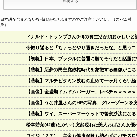
日本語が含まれない投稿は無視されますのでご注意ください。（スパム対
策）
ドナルド・トランプさん(80)の食生活が頭おかしいと話題にw w
今振り返ると「ちょっとやり過ぎだったな」と思うコロ
【朗報】日本、ブラジルに普通に勝てそうだと話題に
【悲報】悪夢の民主党政権時代を象徴する画像がこち
【悲報】マルチビタミン飲むの止めて一ヶ月くらい経
【画像】全盛期ドムドムバーガー、レベチｗｗｗｗｗ
【画像】うな丼屋さんのHPの写真、グレーゾーンを
【悲報】ワイ、スーパーマーケットで警察沙汰になる
松本若菜(42歳)とかいう突然現れた美人おばさん女優
ワイジ（２７）、年金も健康保険も納めずにパチスロ