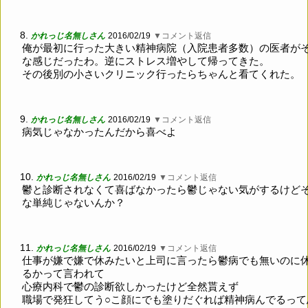
8.
かれっじ名無しさん
2016/02/19
▼コメント返信
俺が最初に行った大きい精神病院（入院患者多数）の医者が
な感じだったわ。逆にストレス増やして帰ってきた。
その後別の小さいクリニック行ったらちゃんと看てくれた。
9.
かれっじ名無しさん
2016/02/19
▼コメント返信
病気じゃなかったんだから喜べよ
10.
かれっじ名無しさん
2016/02/19
▼コメント返信
鬱と診断されなくて喜ばなかったら鬱じゃない気がするけど
な単純じゃないんか？
11.
かれっじ名無しさん
2016/02/19
▼コメント返信
仕事が嫌で嫌で休みたいと上司に言ったら鬱病でも無いのに
るかって言われて
心療内科で鬱の診断欲しかったけど全然貰えず
職場で発狂してう○こ顔にでも塗りだぐれば精神病んでるって