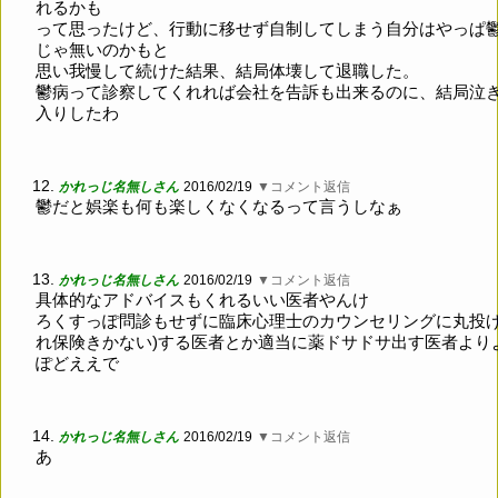
れるかも
って思ったけど、行動に移せず自制してしまう自分はやっぱ
じゃ無いのかもと
思い我慢して続けた結果、結局体壊して退職した。
鬱病って診察してくれれば会社を告訴も出来るのに、結局泣
入りしたわ
12.
かれっじ名無しさん
2016/02/19
▼コメント返信
鬱だと娯楽も何も楽しくなくなるって言うしなぁ
13.
かれっじ名無しさん
2016/02/19
▼コメント返信
具体的なアドバイスもくれるいい医者やんけ
ろくすっぽ問診もせずに臨床心理士のカウンセリングに丸投げ
れ保険きかない)する医者とか適当に薬ドサドサ出す医者より
ぽどええで
14.
かれっじ名無しさん
2016/02/19
▼コメント返信
あ