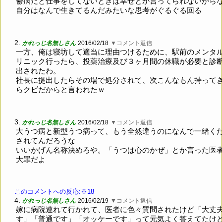
鬱病だと仕事をしてないときは幸せとか言ってられないから
自分はなんで生きてるんだみたいな思考がぐるぐる回る
2.
かれっじ名無しさん
2016/02/18
▼コメント返信
一方、俺は寝坊して適当に理由つけるために、駅前のメンタ
リニック行ったら、投薬治療及び３ヶ月間の休職が必要と診
出されたわ。
社長に提出したらその場で処分されて、次こんなもん持って
らクビだからと言われたｗ
3.
かれっじ名無しさん
2016/02/18
▼コメント返信
大うつ病と新型うつ病って、もう全然違うのになんで一緒く
されてんだろうな
いいかげん名称決めろや。「うつは心のかぜ」とか言った医
大罪だよ
このコメントへの反応:※18
4.
かれっじ名無しさん
2016/02/19
▼コメント返信
嫁に病院連れて行かれて、医者に色々質問されたけど「大丈
す」「普通です」「オッケーです」って元気よく答えてたけ