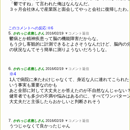
「鬱ですね」て言われた俺はなんなんだ。
３ヶ月会社休んで産業医と面会してやっと会社に復帰したわ
このコメントへの反応:※6
5.
かれっじ名無しさん
2016/02/19
▼コメント返信
鬱病とか精神疾患って脳の機能障害だからな。
もう少し客観的に計測できるとよさそうなんだけど、脳内の
の状況なんてそう簡単に測りようないだろうしな。
6.
かれっじ名無しさん
2016/02/19
▼コメント返信
※4
1人で病院に来たわけじゃなくて、身近な人に連れてこられた
いう事実も重要なのかも
あと全部に対して大丈夫とか答えたのが不自然なんじゃない
健常者でも多少の不満や悩みはあるのに、すべてワンパター
大丈夫だと主張したらおかしいと判断されそう
7.
かれっじ名無しさん
2016/02/19
▼コメント返信
うつじゃなくて良かったじゃん