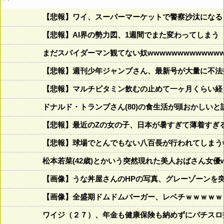
【悲報】ワイ、スーパーマーケットで警察沙汰になる
【悲報】AI界の勢力図、1週間でまた変わってしまう
まだスパイダーマン観てない奴wwwwwwwwwwwww
【悲報】週刊少年ジャンプさん、最新号が大量に不法
【悲報】マルチビタミン飲むの止めて一ヶ月くらい経
ドナルド・トランプさん(80)の食生活が頭おかしいと話題にw w
【悲報】最近のZの女の子、日本が暑すぎて薄着すぎ
【悲報】球場でとんでもない八百長が行われてしまうww
松本若菜(42歳)とかいう突然現れた美人おばさん女優
【画像】うな丼屋さんのHPの写真、グレーゾーンを
【画像】全盛期ドムドムバーガー、レベチｗｗｗｗｗ
ワイジ（２７）、年金も健康保険も納めずにパチスロ