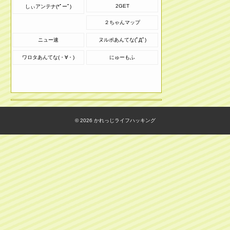
2GET
しぃアンテナ(*ﾟーﾟ)
２ちゃんマップ
ニュー速
ヌルポあんてな(ﾟДﾟ)
ワロタあんてな(・∀・)
にゅーもふ
© 2026
かれっじライフハッキング