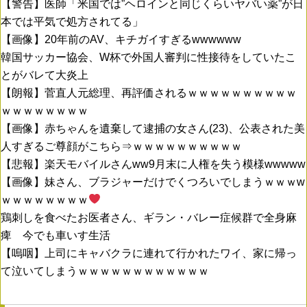
【警告】医師「米国では”ヘロインと同じくらいヤバい薬”が日
本では平気で処方されてる」
【画像】20年前のAV、キチガイすぎるwwwwww
韓国サッカー協会、W杯で外国人審判に性接待をしていたこ
とがバレて大炎上
【朗報】菅直人元総理、再評価されるｗｗｗｗｗｗｗｗｗｗ
ｗｗｗｗｗｗｗｗ
【画像】赤ちゃんを遺棄して逮捕の女さん(23)、公表された美
人すぎるご尊顔がこちら⇒ｗｗｗｗｗｗｗｗｗｗ
【悲報】楽天モバイルさんww9月末に人権を失う模様wwwww
【画像】妹さん、ブラジャーだけでくつろいでしまうｗｗｗw
ｗｗｗｗｗｗｗｗ
鶏刺しを食べたお医者さん、ギラン・バレー症候群で全身麻
痺 今でも車いす生活
【嗚咽】上司にキャバクラに連れて行かれたワイ、家に帰っ
て泣いてしまうｗｗｗｗｗｗｗｗｗｗｗｗ