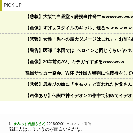
PICK UP
【悲報】大阪で白昼堂々誘拐事件発生 wwwwwwwwww
【画像】すげぇスタイルのギャル、現るｗｗｗｗｗｗ
【悲報】女性「男への最大ダメージはこれ」←お前ら
【警告】医師「米国では”ヘロインと同じくらいヤバ
【画像】20年前のAV、キチガイすぎるwwwwww
韓国サッカー協会、W杯で外国人審判に性接待をして
【悲報】思春期の娘に「キモッ」と言われたお父さん
【画像あり】伝説巨神イデオンの作中で初めてイデオ
1.
かれっじ名無しさん
2016/02/01
▼コメント返信
韓国人はこういうのが面白いんだな。