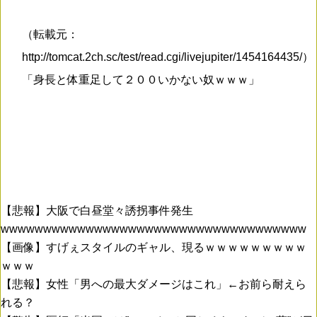
（転載元：
http://tomcat.2ch.sc/test/read.cgi/livejupiter/1454164435/）
「身長と体重足して２００いかない奴ｗｗｗ」
【悲報】大阪で白昼堂々誘拐事件発生
wwwwwwwwwwwwwwwwwwwwwwwwwwwwwwwwwwww
【画像】すげぇスタイルのギャル、現るｗｗｗｗｗｗｗｗｗ
ｗｗｗ
【悲報】女性「男への最大ダメージはこれ」←お前ら耐えら
れる？