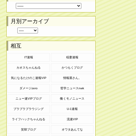
月別アーカイブ
相互
IT速報
稲妻速報
カオスちゃんねる
かつもくブログ
気になるたけのこ速報VIP
情報屋さん。
ダメージzero
哲学ニュースnwk
ニュー速VIPブログ
働くモノニュース
ブラブラブラウジング
U-1速報
ライフハックちゃんねる
流速VIP
笑韓ブログ
オワタあんてな