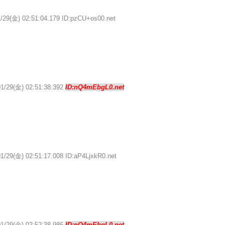
/29(金) 02:51:04.179 ID:pzCU+os00.net
01/29(金) 02:51:38.392
ID:nQ4mEbgL0.net
1/29(金) 02:51:17.008 ID:aP4LjxkR0.net
01/29(金) 02:52:38.986
ID:nQ4mEbgL0.net