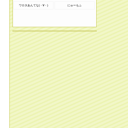
ワロタあんてな(・∀・)
にゅーもふ