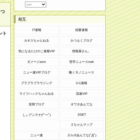
っ
相互
IT速報
稲妻速報
ント
カオスちゃんねる
かつもくブログ
気になるたけのこ速報VIP
情報屋さん。
ダメージzero
哲学ニュースnwk
ニュー速VIPブログ
働くモノニュース
ブラブラブラウジング
U-1速報
ライフハックちゃんねる
流速VIP
笑韓ブログ
オワタあんてな
2GET
しぃアンテナ(*ﾟーﾟ)
２ちゃんマップ
ニュー速
ヌルポあんてな(ﾟДﾟ)