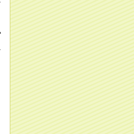
ス
い
ス