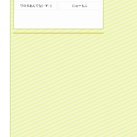
ワロタあんてな(・∀・)
にゅーもふ