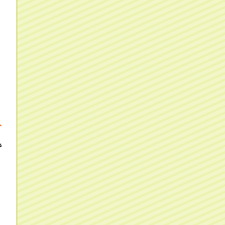
き
人
背
、