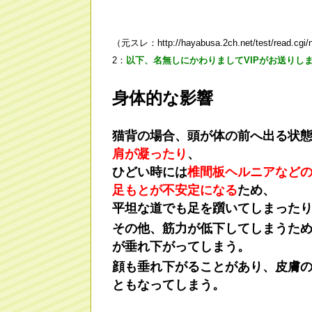
（元スレ：http://hayabusa.2ch.net/test/read.cgi/
2：
以下、名無しにかわりましてVIPがお送りし
身体的な影響
猫背の場合、頭が体の前へ出る状
肩が凝ったり
、
ひどい時には
椎間板ヘルニアなど
足もとが不安定になる
ため、
平坦な道でも足を躓いてしまった
その他、筋力が低下してしまうた
が垂れ下がってしまう。
顔も垂れ下がることがあり、皮膚
ともなってしまう。