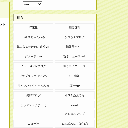
相互
ント
IT速報
稲妻速報
カオスちゃんねる
かつもくブログ
気になるたけのこ速報VIP
情報屋さん。
ダメージzero
哲学ニュースnwk
ニュー速VIPブログ
働くモノニュース
ブラブラブラウジング
U-1速報
ライフハックちゃんねる
流速VIP
笑韓ブログ
オワタあんてな
2GET
しぃアンテナ(*ﾟーﾟ)
向
２ちゃんマップ
ニュー速
ヌルポあんてな(ﾟДﾟ)