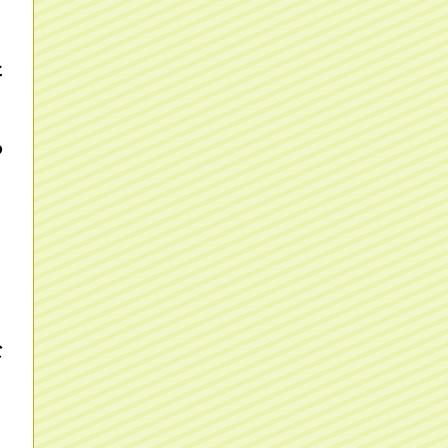
た
あ
な