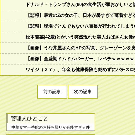
ドナルド・トランプさん(80)の食生活が頭おかしいと話題にw w
【悲報】最近のZの女の子、日本が暑すぎて薄着すぎ
【悲報】球場でとんでもない八百長が行われてしまうww
松本若菜(42歳)とかいう突然現れた美人おばさん女優
【画像】うな丼屋さんのHPの写真、グレーゾーンを
【画像】全盛期ドムドムバーガー、レベチｗｗｗｗｗ
ワイジ（２７）、年金も健康保険も納めずにパチスロ
前の記事
次の記事
管理人ひとこと
中華食堂一番館のお持ち帰りが有能すぎる件