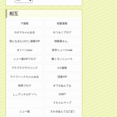
相互
IT速報
稲妻速報
カオスちゃんねる
かつもくブログ
気になるたけのこ速報VIP
情報屋さん。
ダメージzero
哲学ニュースnwk
ニュー速VIPブログ
働くモノニュース
ブラブラブラウジング
U-1速報
ライフハックちゃんねる
流速VIP
笑韓ブログ
オワタあんてな
2GET
しぃアンテナ(*ﾟーﾟ)
２ちゃんマップ
ニュー速
ヌルポあんてな(ﾟДﾟ)