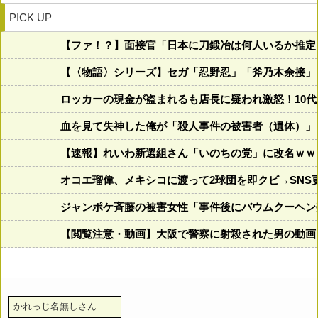
PICK UP
【ファ！？】面接官「日本に刀鍛冶は何人いるか推定
【〈物語〉シリーズ】セガ「忍野忍」「斧乃木余接」
ロッカーの現金が盗まれるも店長に疑われ激怒！10
血を見て失神した俺が「殺人事件の被害者（遺体）」
【速報】れいわ新選組さん「いのちの党」に改名ｗｗ
オコエ瑠偉、メキシコに渡って2球団を即クビ→SNS
ジャンポケ斉藤の被害女性「事件後にバウムクーヘン売
【閲覧注意・動画】大阪で警察に射殺された男の動画