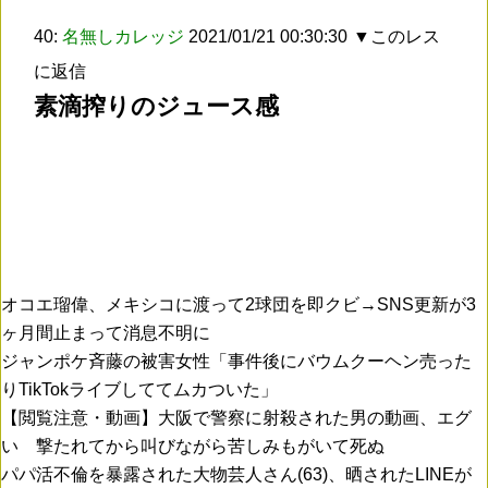
40:
名無しカレッジ
2021/01/21 00:30:30
▼このレス
に返信
素滴搾りのジュース感
オコエ瑠偉、メキシコに渡って2球団を即クビ→SNS更新が3
ヶ月間止まって消息不明に
ジャンポケ斉藤の被害女性「事件後にバウムクーヘン売った
りTikTokライブしててムカついた」
【閲覧注意・動画】大阪で警察に射殺された男の動画、エグ
い 撃たれてから叫びながら苦しみもがいて死ぬ
パパ活不倫を暴露された大物芸人さん(63)、晒されたLINEが