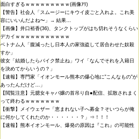
面白すぎるｗｗｗｗｗｗｗｗｗ(画像ｱﾘ)
【警告】社会人「スムージーにキウイ皮ごと入れよ。これ美
容にいいんだよね〜」→ 結果…
【画像】井口裕香(36)、タンクトップがはち切れそうなくらい
デカイｗｗｗｗｗｗｗｗｗｗｗ
ベトナム人「腹減ったし日本人の家強盗して居合わせた奴殺
すか」
彼女「結婚したらバイク禁止ね」ワイ「なんでそれを入籍日
を決めてからいうの？」
【速報】専門家「イオンモール熊本の爆心地に”こんなもの”が
あったんだけど…」
【閲覧注意】元臆女キャバ嬢の首吊り自●配信、拡散されまく
って終わるｗｗｗｗｗｗｗ
【衝撃】メイウェザー「恵まれない子へ募金？そいつらが俺
に何かしてくれたのか・・・・・・？」⇒！！！
【速報】熊本イオンモール、爆発の原因は『これ』の可能性