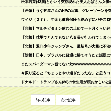
松本若菜(42歳)とかいう突然現れた美人おばさん女優
【画像】うな丼屋さんのHPの写真、グレーゾーンを
ワイジ（２７）、年金も健康保険も納めずにパチスロ
【悲報】マルチビタミン飲むの止めて一ヶ月くらい経
【悲報】球場でとんでもない八百長が行われてしまうww
【悲報】週刊少年ジャンプさん、最新号が大量に不法
【朗報】日本、ブラジルに普通に勝てそうだと話題に
まだスパイダーマン観てない奴wwwwwwwwwwwww
今振り返ると「ちょっとやり過ぎだったな」と思うコロ
ドナルド・トランプさん(80)の食生活が頭おかしいと話題にw w
前の記事
次の記事