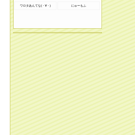
ワロタあんてな(・∀・)
にゅーもふ