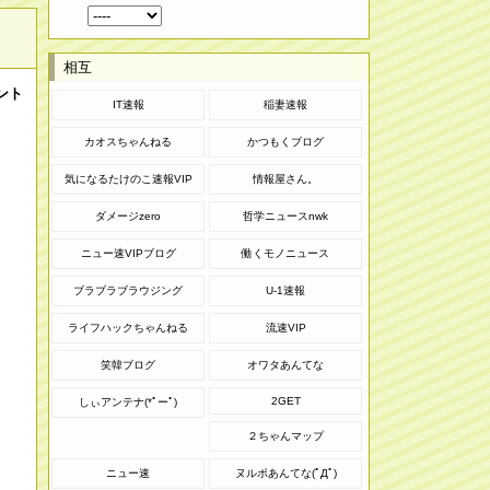
相互
ント
IT速報
稲妻速報
カオスちゃんねる
かつもくブログ
気になるたけのこ速報VIP
情報屋さん。
ダメージzero
哲学ニュースnwk
ニュー速VIPブログ
働くモノニュース
ブラブラブラウジング
U-1速報
ライフハックちゃんねる
流速VIP
笑韓ブログ
オワタあんてな
2GET
しぃアンテナ(*ﾟーﾟ)
２ちゃんマップ
ニュー速
ヌルポあんてな(ﾟДﾟ)