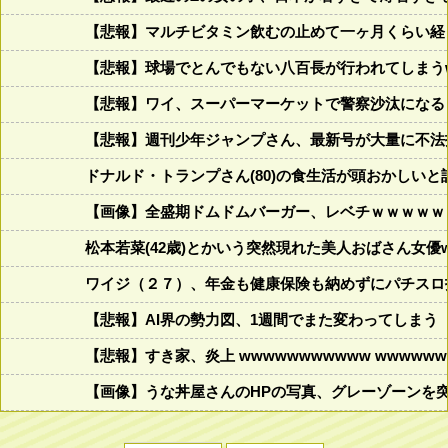
【悲報】マルチビタミン飲むの止めて一ヶ月くらい経
【悲報】球場でとんでもない八百長が行われてしまうww
【悲報】ワイ、スーパーマーケットで警察沙汰になる
【悲報】週刊少年ジャンプさん、最新号が大量に不法
ドナルド・トランプさん(80)の食生活が頭おかしいと話題にw w
【画像】全盛期ドムドムバーガー、レベチｗｗｗｗｗ
松本若菜(42歳)とかいう突然現れた美人おばさん女優
ワイジ（２７）、年金も健康保険も納めずにパチスロ
【悲報】AI界の勢力図、1週間でまた変わってしまう
【悲報】すき家、炎上 wwwwwwwwwww wwwwwww
【画像】うな丼屋さんのHPの写真、グレーゾーンを