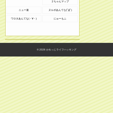
２ちゃんマップ
ニュー速
ヌルポあんてな(ﾟДﾟ)
ワロタあんてな(・∀・)
にゅーもふ
© 2026
かれっじライフハッキング