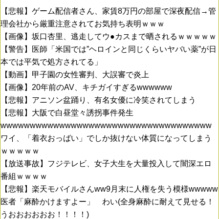
【悲報】ゲーム配信者さん、家賃8万円の部屋で深夜配信→管
理会社から厳重注意されてお気持ち表明ｗｗｗ
【画像】坂口杏里、逃走してウ●カスまで晒されるｗｗｗｗｗ
【警告】医師「米国では”ヘロインと同じくらいヤバい薬”が日
本では平気で処方されてる」
【動画】甲子園の女性審判、大誤審で炎上
【画像】20年前のAV、キチガイすぎるwwwwww
【悲報】アニソン盆踊り、有名女優に冷笑されてしまう
【悲報】大阪で白昼堂々誘拐事件発生
wwwwwwwwwwwwwwwwwwwwwwwwwwwwwwwwwwww
ワイ、「着衣おっばい」でしか抜けない体質になってしまう
ｗｗｗｗｗ
【放送事故】フジテレビ、女子大生を大量投入して闇深エロ
番組ｗｗｗｗ
【悲報】楽天モバイルさんww9月末に人権を失う模様wwwww
医者「麻酔かけますよー」 わい(全身麻酔に耐えて見せる！
うおおおおおお！！！！)