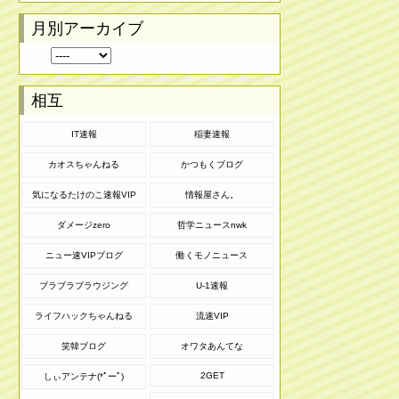
月別アーカイブ
相互
IT速報
稲妻速報
カオスちゃんねる
かつもくブログ
気になるたけのこ速報VIP
情報屋さん。
ダメージzero
哲学ニュースnwk
ニュー速VIPブログ
働くモノニュース
ブラブラブラウジング
U-1速報
ライフハックちゃんねる
流速VIP
笑韓ブログ
オワタあんてな
2GET
しぃアンテナ(*ﾟーﾟ)