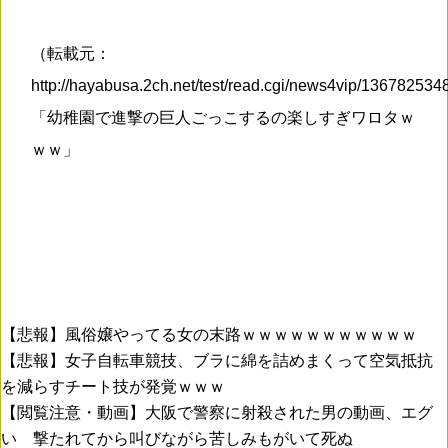
（転載元：
http://hayabusa.2ch.net/test/read.cgi/news4vip/13678253
「幼稚園で進撃の巨人ごっこするの楽しすぎワロタｗ
ｗｗ」
【悲報】風俗嬢やってる女の末路ｗｗｗｗｗｗｗｗｗｗｗ
【悲報】女子自転車競技、ブラに綿を詰めまくって空気抵抗
を減らすチート技が発覚ｗｗｗ
【閲覧注意・動画】大阪で警察に射殺された男の動画、エグ
い 撃たれてから叫びながら苦しみもがいて死ぬ