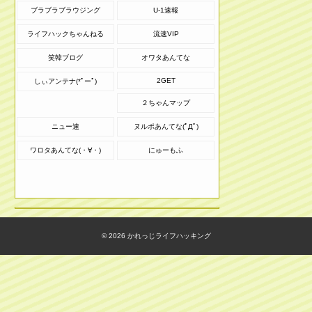
ブラブラブラウジング
U-1速報
ライフハックちゃんねる
流速VIP
笑韓ブログ
オワタあんてな
2GET
しぃアンテナ(*ﾟーﾟ)
２ちゃんマップ
ニュー速
ヌルポあんてな(ﾟДﾟ)
ワロタあんてな(・∀・)
にゅーもふ
© 2026
かれっじライフハッキング