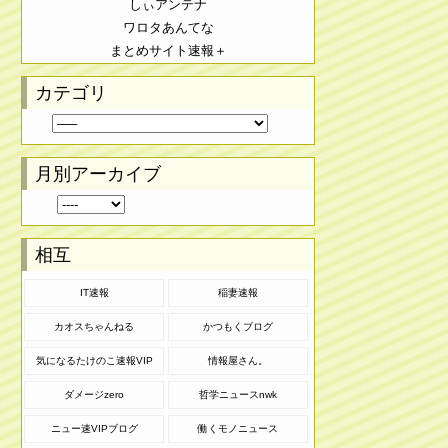
しぃアンテナ
ワロタあんてな
まとめサイト速報＋
カテゴリ
月別アーカイブ
相互
IT速報
稲妻速報
カオスちゃんねる
かつもくブログ
気になるたけのこ速報VIP
情報屋さん。
ダメージzero
哲学ニュースnwk
ニュー速VIPブログ
働くモノニュース