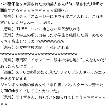
パパ活不倫を暴露された大物芸人さん(63)、晒されたLINEが
面白すぎるｗｗｗｗｗｗｗｗｗ(画像ｱﾘ)
【警告】社会人「スムージーにキウイ皮ごと入れよ。これ美
容にいいんだよね〜」→ 結果…
【悲報】 TUBE、ついに通じない世代が現れる
【悲報】大学生の頃に出会った小学生と結婚した男、めちゃ
くちゃ炎上してしまうwwwwwwwww
【悲報】公立中学校の闇、可視化される
wwwwwwwwwwwwwwwwwwwwwwwwwww
【速報】専門家「イオンモール熊本の爆心地に”こんなもの”が
あったんだけど…」
【画像】スト6に彗星の如く現れたフィリピン人キャラがエッ
チ過ぎて始まる！
ジャンポケ斉藤の被害女性「事件後にバウムクーヘン売った
りTikTokライブしててムカついた」
【悲報】ライザさん、お●ぱいを触られてしまうｗｗｗｗｗｗ
ｗｗ