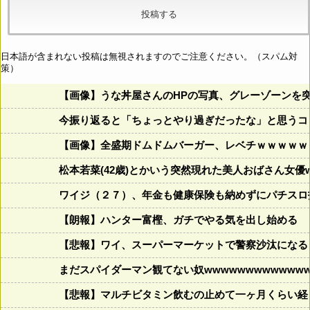
日本語が含まれない投稿は無視されますのでご注意ください。（スパム対
策）
【画像】うな丼屋さんのHPの写真、グレーゾーンを
今振り返ると「ちょっとやり過ぎだったな」と思うコロ
【画像】全盛期ドムドムバーガー、レベチｗｗｗｗｗ
松本若菜(42歳)とかいう突然現れた美人おばさん女優
ワイジ（２７）、年金も健康保険も納めずにパチスロ
【朗報】ハンター富樫、ガチでやる気を出し始める
【悲報】ワイ、スーパーマーケットで警察沙汰になる
まだスパイダーマン観てない奴wwwwwwwwwwwww
【悲報】マルチビタミン飲むの止めて一ヶ月くらい経