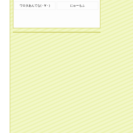
ワロタあんてな(・∀・)
にゅーもふ