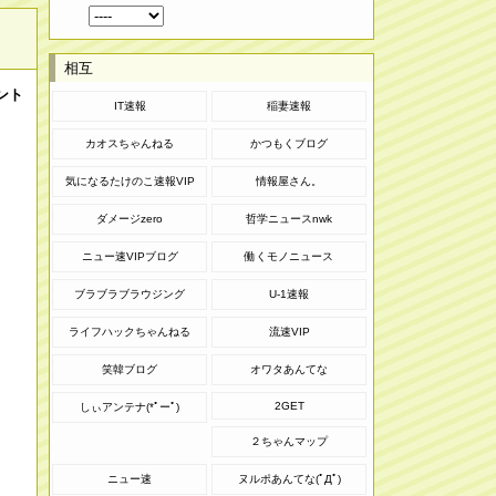
相互
ント
IT速報
稲妻速報
カオスちゃんねる
かつもくブログ
気になるたけのこ速報VIP
情報屋さん。
ダメージzero
哲学ニュースnwk
ニュー速VIPブログ
働くモノニュース
ブラブラブラウジング
U-1速報
ライフハックちゃんねる
流速VIP
笑韓ブログ
オワタあんてな
2GET
しぃアンテナ(*ﾟーﾟ)
２ちゃんマップ
ニュー速
ヌルポあんてな(ﾟДﾟ)