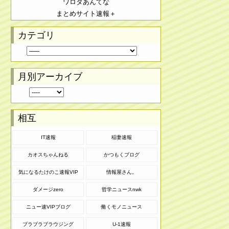
ワロタあんてな
まとめサイト速報＋
カテゴリ
月別アーカイブ
相互
IT速報
稲妻速報
カオスちゃんねる
かつもくブログ
気になるたけのこ速報VIP
情報屋さん。
ダメージzero
哲学ニュースnwk
ニュー速VIPブログ
働くモノニュース
ブラブラブラウジング
U-1速報