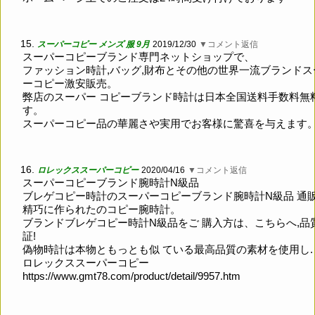
15.
スーパーコピー メンズ 服 9月
2019/12/30
▼コメント返信
スーパーコピーブランド専門ネットショップで、
ファッション時計,バッグ,財布とその他の世界一流ブランドス
ーコピー激安販売。
弊店のスーパー コピーブランド時計は日本全国送料手数料無
す。
スーパーコピー品の華麗さや実用でお客様に驚喜を与えます
16.
ロレックススーパーコピー
2020/04/16
▼コメント返信
スーパーコピーブランド腕時計N級品
ブレゲコピー時計のスーパーコピーブランド腕時計N級品 通
精巧に作られたのコピー腕時計。
ブランドブレゲコピー時計N級品をご 購入方は、こちらへ,品
証!
偽物時計は本物ともっとも似 ている最高品質の素材を使用し.
ロレックススーパーコピー
https://www.gmt78.com/product/detail/9957.htm