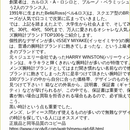
創業者は、カルロス・A・ロシロと、ブルーノ・ベラミッシュ
う2人のフランス人。
1991年に生まれたBell&Ross(ベル&ロス)は、スクエア型のB
ーズが人気で口コミで次第に広まっていきました。
では、上記を踏まえた上で、大学生から社会人まで、そして2
代、30代、40代、50代まで、万人に愛されるオシャレな人気
ズ腕時計ブランドTOP100をご紹介します。
個性的なデザインが多いISSEY MIYAKE(イッセイミヤケ)の
は、普通の腕時計ブランドに飽きてしまったな、という上級
きのブランドです。
元々ジュエリー会社であったHARRY WINSTON(ハリーウィ
トン)は、キラキラと輝くきれいな腕時計が多いのが特徴です
メンズ腕時計ブランドとしてはまだ聞き慣れない名前なので
ブランドに飽きてしまった方に是非つけて頂きたい腕時計で
100ブランドの中から自分に合った価格帯、デザインのものを
見つけて下さい！ 箱などの外装から、説明書、保証書（ギャ
ティ）などが挙げられるが、この中でも、保証書は重要で、
書が無い場合は買取を拒否される場合もあるので、必ず揃え
こう。
黒い時計という点も重要でした。
メンズ、レディース問わず使えるものが多いので無難なデザ
の時計を探している人にはオススメです。
正規品と同等品質のコピー品
https://www.cocolv8.com/watch/menu-pid-68.html