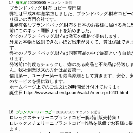
17.
誕生日
2020/05/05
▼コメント返信
ブランド バッグ 財布 コピー 専門店
弊社は平成20年創業致しました、ブランドバッグ.財布コピー
り扱いの専門会社です。
世界有名なブランドバッグ.財布を日本のお客様に届ける為に
前にこのネット通販サイトを始めました。
全てのブランドバッグ.財布は激安の価格で提供します、
外見と本物と区別できないほど出来が良くて、質は保証でき
す、
弊社のブランドバッグ.財布は同類商品の中で最高という自信
ります。
発送前に何度もチェックし、癖のある商品と不良品は発送し
ん。我社創業以来の方針は品質第一、
信用第一、ユーザー第一を最高原則として貫きます、安心、
のサービスを提供致します。
ホームページ上でのご注文は24時間受け付けております
誕生日
https://www.watcherdg.com/watch/menu-pid-231.html
18.
ブランドスーパーコピー
2020/05/05
▼コメント返信
ロレックスチェリーニブランドコピー腕時計販売特集！
ロレックスチェリーニブランドコピーN品を低価でお客様に
ます。