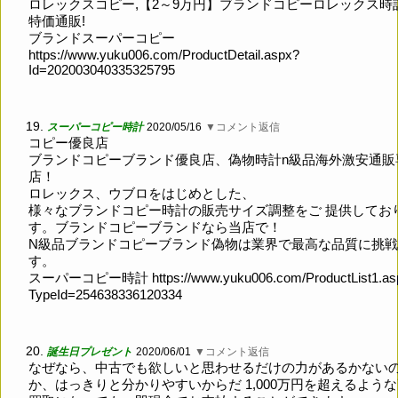
ロレックスコピー,【2～9万円】ブランドコピーロレックス時
特価通販!
ブランドスーパーコピー
https://www.yuku006.com/ProductDetail.aspx?
Id=202003040335325795
19.
スーパーコピー時計
2020/05/16
▼コメント返信
コピー優良店
ブランドコピーブランド優良店、偽物時計n級品海外激安通販
店！
ロレックス、ウブロをはじめとした、
様々なブランドコピー時計の販売サイズ調整をご 提供してお
す。ブランドコピーブランドなら当店で！
N級品ブランドコピーブランド偽物は業界で最高な品質に挑
す。
スーパーコピー時計
https://www.yuku006.com/ProductList1.a
TypeId=254638336120334
20.
誕生日プレゼント
2020/06/01
▼コメント返信
なぜなら、中古でも欲しいと思わせるだけの力があるかない
か、はっきりと分かりやすいからだ 1,000万円を超えるよう