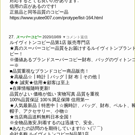
対応するとても良いのがあります.
信用の店があるのです!
正規品と同等品質のコピー品
https://www.yutee007.com/protype/list-164.html
27.
スーパーコピー
2020/10/09
▼コメント返信
ルイヴィトンコピー品第1店 販売専門店
★真のスーパーコピー品質をお届けするルイヴィトンブラン
ピー！
※価値あるブランドスーパーコピー財布、バッグのヴィトン
ー※
■品質重視なブランドコピー商品販売！
★高級品☆┃時計┃バッグ┃財 布┃その他┃
◆★ 誠実★信用★顧客は至上
●在庫情報随時更新!
品質がよい 価格が低い 実物写真 品質を重視
100%品質保証 100％満足保障 信用第一
★人気最新品┃特恵中┃☆腕時計、バッグ、財布、ベルト、
帽子、アクセサリー、小物☆
★当店商品送料無料日本全国！
※全物品激安,到着するのは迅速で、安全。
■あなたの訪問のを期待しています!☆ヽ(▽⌒)
会社名称 ルイヴィトンコピーN品第1店