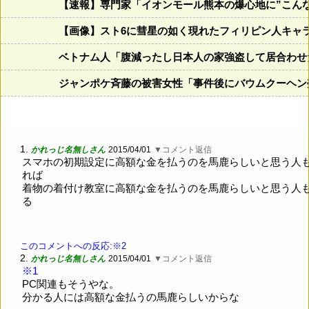
【速報】専門家「イオンモール熊本の爆心地に”こん
【画像】スト6に彗星の如く現れたフィリピン人キャ
ベトナム人「腹減ったし日本人の家強盗して居合わせ
ジャンポケ斉藤の被害女性「事件後にバウムクーヘン売
1.
かれっじ名無しさん
2015/04/01
▼コメント返信
スマホの初期設定に高額な金を払うのを馬鹿らしいと思う人
れば
着物の着付け教室に高額な金を払うのを馬鹿らしいと思う人
る
このコメントへの反応:※2
2.
かれっじ名無しさん
2015/04/01
▼コメント返信
※1
PC関連もそうやな。
分かる人には高額な金払うの馬鹿らしいからな