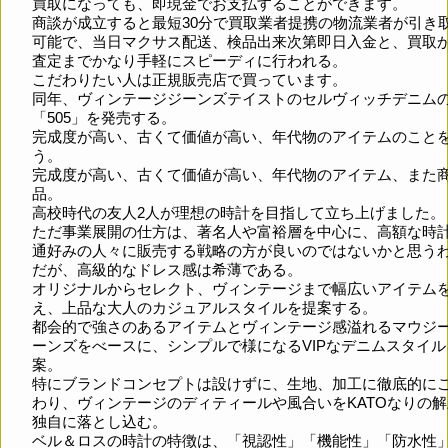
買取になっても、即現金でお支払することができます。
商談が成立すると最短30分で買取業者提携の物流業者が引き
可能で、当日マクサス配送、検品出来次第即日入金と、買取
査定までかなり手軽にスピーディに行われる。
こだわりたい人は正規販売店で買っています。
同年、ヴィンテージジーンズテイストのセルヴィッチデニム
「505」を発売する。
完成度が高い、古くて価値が高い、年代物のアイテムのこと
う。
完成度が高い、古くて価値が高い、年代物のアイテム、また
品。
高校時代の友人2人が理想の時計を目指して立ち上げました。
ただ事業展開の仕方は、著名人や富裕層を中心に、高額な時
通好みの人々に販売する戦略の方が良いのではないかと思う
だが、高級的なドレス感は希薄である。
オリジナルからセレクト、ヴィンテージまで幅広いアイテム
え、上品な大人のカジュアルスタイルを提案する。
都会的で強さのあるアイテムとヴィンテージ感溢れるマウジ
ーンズをべースに、シンプルで様になるVIPなデニムスタイル
案。
特にブランドコンセプトは設けずに、生地、加工に徹底的に
わり、ヴィンテージのディティールや風合いをKATOなりの
独自に落とし込む。
ベル＆ロスの時計の特徴は、「視認性」「機能性」「防水性