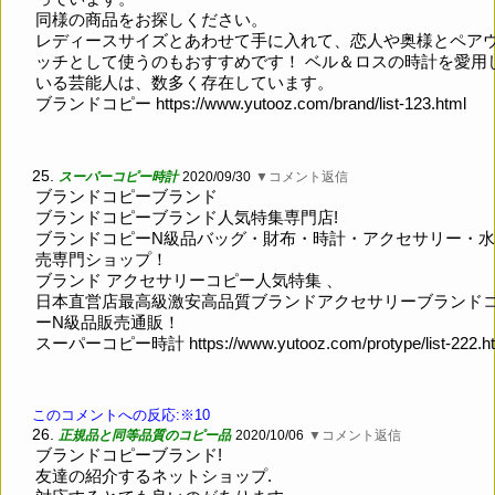
同様の商品をお探しください。
レディースサイズとあわせて手に入れて、恋人や奥様とペア
ッチとして使うのもおすすめです！ ベル＆ロスの時計を愛用
いる芸能人は、数多く存在しています。
ブランドコピー
https://www.yutooz.com/brand/list-123.html
25.
スーパーコピー時計
2020/09/30
▼コメント返信
ブランドコピーブランド
ブランドコピーブランド人気特集専門店!
ブランドコピーN級品バッグ・財布・時計・アクセサリー・
売専門ショップ！
ブランド アクセサリーコピー人気特集 、
日本直営店最高級激安高品質ブランドアクセサリーブランド
ーN級品販売通販！
スーパーコピー時計
https://www.yutooz.com/protype/list-222.h
このコメントへの反応:※10
26.
正規品と同等品質のコピー品
2020/10/06
▼コメント返信
ブランドコピーブランド!
友達の紹介するネットショップ.