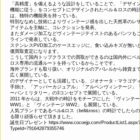
「高精度」を備えるような設計をしていることで、「デザイ
機能に従う」をコンセプトにデザインされたベル＆ロスの時
は、独特の機能美を持っている。
特別ななめし技術によりヴィンテージ感を出した天然革のレ
アイテムを主軸に、コレクションを発表。
またダメージ加工などヴィンテージテイストのあるパンツも
ラインで発表している。
ステンレスPVD加工のケースエッジに、食い込みキズが無い
価買取査定になります。
こうして国内トップクラスでの買取ができるのは国内外にベ
ロス専用の流通ルートを持っているからこそです。
海外ブランドも取り扱い、オリジナルのアパレルから雑貨ま
広く展開している。
のデザイナーとしても活躍している、ジオナータ・マラゴデ
手掛け、「アッパーカジュアル」「アルペンヴィンテージ」
ーバンミリタリー」の3コンセプトで展開している。
2011 年からは、大戦中の時計をモチーフにした 「ヴィンテ
WW1」と 「ヴィンテージ WW2」 も展開している。
人気ブランドであるベル&ロス（bell&ross）の時計でしたら
る限り頑張らせて頂きました。
誕生日プレゼント
https://www.cocoejp.com/ProductList1.aspx
TypeId=791642879355746