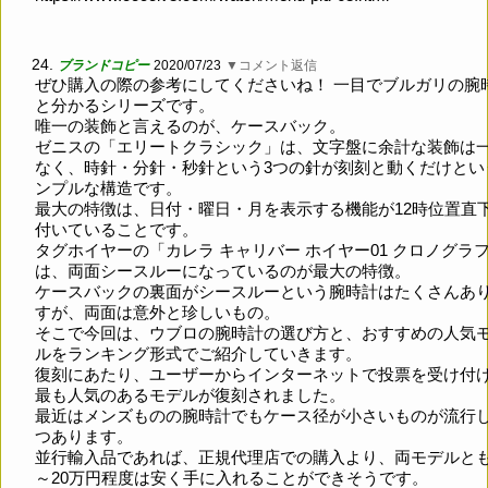
24.
ブランドコピー
2020/07/23
▼コメント返信
ぜひ購入の際の参考にしてくださいね！ 一目でブルガリの腕
と分かるシリーズです。
唯一の装飾と言えるのが、ケースバック。
ゼニスの「エリートクラシック」は、文字盤に余計な装飾は
なく、時針・分針・秒針という3つの針が刻刻と動くだけとい
ンプルな構造です。
最大の特徴は、日付・曜日・月を表示する機能が12時位置直
付いていることです。
タグホイヤーの「カレラ キャリバー ホイヤー01 クロノグラ
は、両面シースルーになっているのが最大の特徴。
ケースバックの裏面がシースルーという腕時計はたくさんあ
すが、両面は意外と珍しいもの。
そこで今回は、ウブロの腕時計の選び方と、おすすめの人気
ルをランキング形式でご紹介していきます。
復刻にあたり、ユーザーからインターネットで投票を受け付
最も人気のあるモデルが復刻されました。
最近はメンズものの腕時計でもケース径が小さいものが流行
つあります。
並行輸入品であれば、正規代理店での購入より、両モデルとも
～20万円程度は安く手に入れることができそうです。