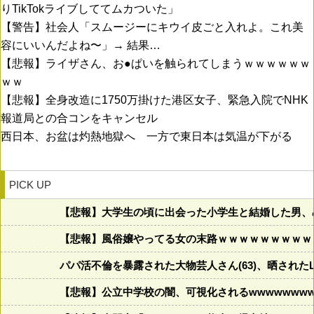
りTikTokライブしててムカついた」
【警告】社会人「スムージーにキウイ皮ごと入れよ。これ美
容にいいんだよね〜」→ 結果…
【悲報】ライザさん、お●ぱいを触られてしまうｗｗｗｗｗｗ
ｗｗ
【悲報】全身改造に1750万掛けた港区女子、緊急入院でNHK
報道局との合コンをキャンセル
西日本、お盆は灼熱地獄へ 一方で東日本は気温が下がる
PICK UP
【悲報】大学生の頃に出会った小学生と結婚した男、め
【悲報】風俗嬢やってる女の末路ｗｗｗｗｗｗｗｗｗ
パパ活不倫を暴露された大物芸人さん(63)、晒されたL
【悲報】公立中学校の闇、可視化されるwwwwwwwww