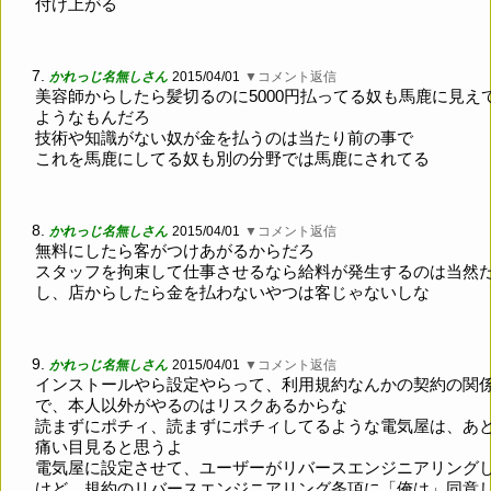
付け上がる
7.
かれっじ名無しさん
2015/04/01
▼コメント返信
美容師からしたら髪切るのに5000円払ってる奴も馬鹿に見え
ようなもんだろ
技術や知識がない奴が金を払うのは当たり前の事で
これを馬鹿にしてる奴も別の分野では馬鹿にされてる
8.
かれっじ名無しさん
2015/04/01
▼コメント返信
無料にしたら客がつけあがるからだろ
スタッフを拘束して仕事させるなら給料が発生するのは当然
し、店からしたら金を払わないやつは客じゃないしな
9.
かれっじ名無しさん
2015/04/01
▼コメント返信
インストールやら設定やらって、利用規約なんかの契約の関
で、本人以外がやるのはリスクあるからな
読まずにポチィ、読まずにポチィしてるような電気屋は、あ
痛い目見ると思うよ
電気屋に設定させて、ユーザーがリバースエンジニアリング
けど、規約のリバースエンジニアリング条項に「俺は」同意