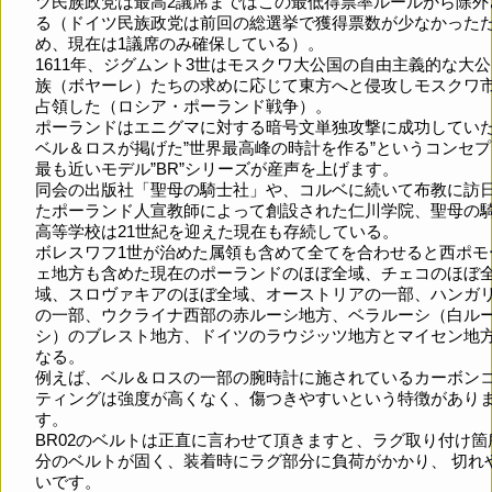
ツ民族政党は最高2議席まではこの最低得票率ルールから除外
る（ドイツ民族政党は前回の総選挙で獲得票数が少なかった
め、現在は1議席のみ確保している）。
1611年、ジグムント3世はモスクワ大公国の自由主義的な大
族（ボヤーレ）たちの求めに応じて東方へと侵攻しモスクワ
占領した（ロシア・ポーランド戦争）。
ポーランドはエニグマに対する暗号文単独攻撃に成功してい
ベル＆ロスが掲げた”世界最高峰の時計を作る”というコンセ
最も近いモデル”BR”シリーズが産声を上げます。
同会の出版社「聖母の騎士社」や、コルベに続いて布教に訪
たポーランド人宣教師によって創設された仁川学院、聖母の
高等学校は21世紀を迎えた現在も存続している。
ボレスワフ1世が治めた属領も含めて全てを合わせると西ポモ
ェ地方も含めた現在のポーランドのほぼ全域、チェコのほぼ
域、スロヴァキアのほぼ全域、オーストリアの一部、ハンガ
の一部、ウクライナ西部の赤ルーシ地方、ベラルーシ（白ル
シ）のブレスト地方、ドイツのラウジッツ地方とマイセン地
なる。
例えば、ベル＆ロスの一部の腕時計に施されているカーボン
ティングは強度が高くなく、傷つきやすいという特徴があり
す。
BR02のベルトは正直に言わせて頂きますと、ラグ取り付け箇
分のベルトが固く、装着時にラグ部分に負荷がかかり、 切れ
いです。