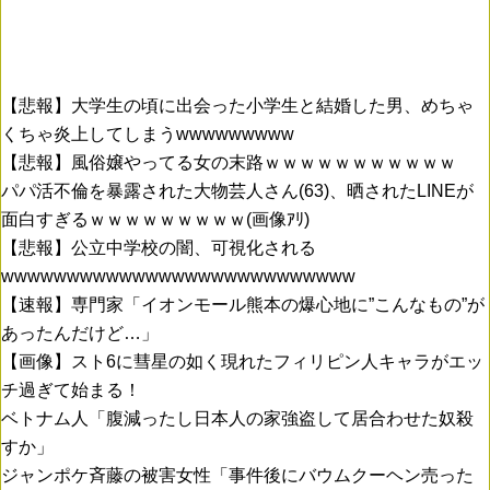
【悲報】大学生の頃に出会った小学生と結婚した男、めちゃ
くちゃ炎上してしまうwwwwwwwww
【悲報】風俗嬢やってる女の末路ｗｗｗｗｗｗｗｗｗｗｗ
パパ活不倫を暴露された大物芸人さん(63)、晒されたLINEが
面白すぎるｗｗｗｗｗｗｗｗｗ(画像ｱﾘ)
【悲報】公立中学校の闇、可視化される
wwwwwwwwwwwwwwwwwwwwwwwwwww
【速報】専門家「イオンモール熊本の爆心地に”こんなもの”が
あったんだけど…」
【画像】スト6に彗星の如く現れたフィリピン人キャラがエッ
チ過ぎて始まる！
ベトナム人「腹減ったし日本人の家強盗して居合わせた奴殺
すか」
ジャンポケ斉藤の被害女性「事件後にバウムクーヘン売った