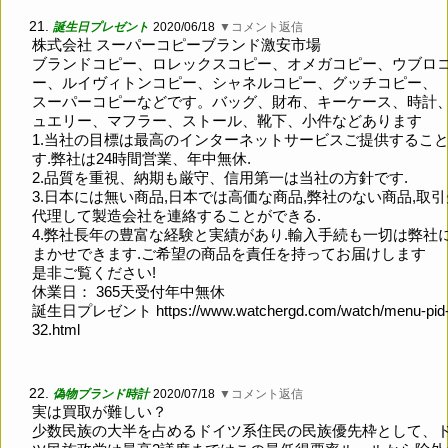
21.
誕生日プレゼント
2020/06/18
▼コメント返信
株式会社 スーパーコピーブランド激安市場
ブランドコピー、ロレックスコピー、オメガコピー、ウブロ
ー、ルイヴィトンコピー、シャネルコピー、グッチコピー、
スーパーコピーなどです。バッグ、財布、キーケース、時計
ュエリー、マフラー、ストール、靴下、小件などあります
1.当社の目標は最高のインターネットサービスご提供するこ
す.弊社は24時間営業、年中無休.
2.品質を重視、納期も厳守、信用第一は当社の方針です.
3.日本には無い商品,日本では高価な商品,弊社のない商品,取
代理して製造会社を連絡することができる.
4.弊社長年の豊富な経験と実績があり.輸入手続も一切は弊社
まかせできます.ご希望の商品を責任を持ってお届けします
是非ご覧ください!
休業日： 365天受付年中無休
誕生日プレゼント
https://www.watchergd.com/watch/menu-pid
32.html
22.
偽物ブランド時計
2020/07/18
▼コメント返信
実は買取が難しい？
少数民族の大半を占めるドイツ系住民の民族優先枠として、