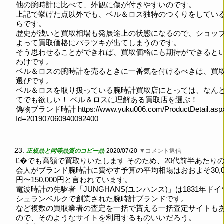
他の腕時計に比べて、外観に傷が付きやすいのです。
上記で挙げた点以外でも、ベル＆ロス独特のつくりをしてい
らです。
歴史が浅いと買取相場も発展途上の状態になるので、ショッ
よって買取価格にバラツキが出てしまうのです。
そう思わせることができれば、買取価格にも期待ができると
わけです。
ベル＆ロスの腕時計を売るときに一番気を付けるべきは、買
選びです。
ベル＆ロスを取り扱っている腕時計買取店にとっては、なん
てでも欲しい！ ベル＆ロスに理解ある買取店を選ぶ！
偽物ブランド時計
https://www.yuku006.com/ProductDetail.asp
Id=201907060940092400
23.
正規品と同等品質のコピー品
2020/07/20
▼コメント返信
Ľ�でも高額で買取りいたします そのため、20代前半あたり
会人がブランド腕時計に費やす予算の平均相場はおおよそ30,0
円〜150,000円と言われています。
電波時計の先駆者「JUNGHANS(ユンハンス)」は1831年ドイ
シュランベルクで創業された腕時計ブランドです。
など複数の買取業者の査定を一括で貰える一括査定サイトも
ので、そのようなサイトを利用するものいいだろう。