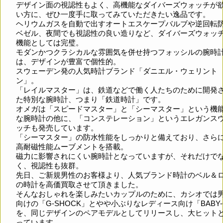
デザイン面の視認性もよく、高機能なダイバーズウォッチが
い方に、ぜひ一度手に取ってみていただきたい逸品です。
ヘリウムガスを自動で出すオートエスケープバルブや逆回転
ベゼル、夜間でも視認性の良い造りなど、ダイバーズウォッ
機能としては完璧。
モダンかつクラシカルな雰囲気を併せ持つフォッシルの腕時
は、デザインが豊富で個性的。
スウェーデン発の人気時計ブランド「ダニエル・ウェリント
ン」。
「レイルマスター」は、鉄道などで働く人たちのために開発
た特別な腕時計、つまり「鉄道時計」です。
オメガは「スピードマスター」と「シーマスター」という機
な腕時計の他に、「コンステレーション」というエレガンス
ッチも発売しています。
「シーマスター」の防水性能をしっかりと備えており、さら
高耐磁性能ムーブメントを搭載。
磁力に影響されにくい腕時計となっていますが、それだけで
く、視認性も抜群。
先日、ご新規男性のお客様より、人気ブランド時計のベル＆
の時計を高価買取させて頂きました。
そんなおしゃれを楽しみたいカップルのために、カシオでは
向けの「G-SHOCK」とやや小ぶりなレディース向け「BABY-
を、同じデザインのペアモデルとしてリリースし、大ヒット
っています。