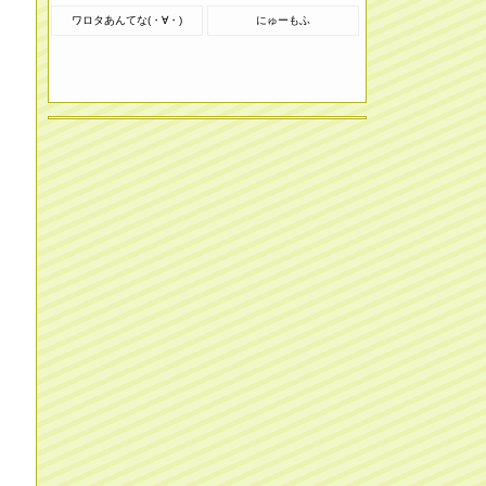
ワロタあんてな(・∀・)
にゅーもふ