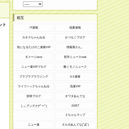
相互
メント
IT速報
稲妻速報
カオスちゃんねる
かつもくブログ
気になるたけのこ速報VIP
情報屋さん。
ダメージzero
哲学ニュースnwk
ニュー速VIPブログ
働くモノニュース
ブラブラブラウジング
U-1速報
ライフハックちゃんねる
流速VIP
笑韓ブログ
オワタあんてな
2GET
しぃアンテナ(*ﾟーﾟ)
２ちゃんマップ
ニュー速
ヌルポあんてな(ﾟДﾟ)