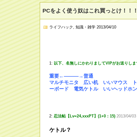
PCをよく使う奴はこれ買っとけ！！
ライフハック
,
知識・雑学
2013/04/10
1:
以下、名無しにかわりましてVIPがお送りしま
重要←―――→普通
マルチモニタ 広い机 いいマウス ト
ーボード 電気ケトル いいヘッドホ
2:
忍法帖【Lv=24,xxxPT】(1+0：15)
2013/04/03
ケトル？