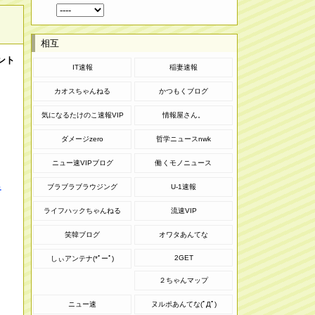
相互
ント
IT速報
稲妻速報
カオスちゃんねる
かつもくブログ
気になるたけのこ速報VIP
情報屋さん。
ダメージzero
哲学ニュースnwk
ニュー速VIPブログ
働くモノニュース
ブラブラブラウジング
U-1速報
キ
ライフハックちゃんねる
流速VIP
笑韓ブログ
オワタあんてな
2GET
しぃアンテナ(*ﾟーﾟ)
２ちゃんマップ
ニュー速
ヌルポあんてな(ﾟДﾟ)