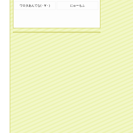
ワロタあんてな(・∀・)
にゅーもふ