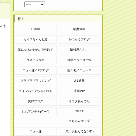
相互
ント
IT速報
稲妻速報
カオスちゃんねる
かつもくブログ
気になるたけのこ速報VIP
情報屋さん。
ダメージzero
哲学ニュースnwk
ニュー速VIPブログ
働くモノニュース
ブラブラブラウジング
U-1速報
ライフハックちゃんねる
流速VIP
笑韓ブログ
オワタあんてな
2GET
しぃアンテナ(*ﾟーﾟ)
２ちゃんマップ
ニュー速
ヌルポあんてな(ﾟДﾟ)