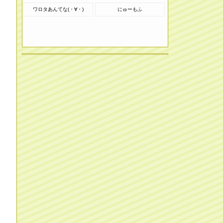
ワロタあんてな(・∀・)
にゅーもふ