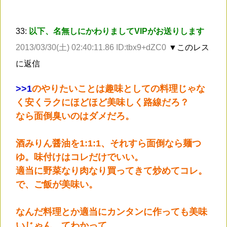
33:
以下、名無しにかわりましてVIPがお送りします
2013/03/30(土) 02:40:11.86 ID:tbx9+dZC0
▼このレス
に返信
>
>1
のやりたいことは趣味としての料理じゃな
く安くラクにほどほど美味しく路線だろ？
なら面倒臭いのはダメだろ。
酒みりん醤油を1:1:1、それすら面倒なら麺つ
ゆ。味付けはコレだけでいい。
適当に野菜なり肉なり買ってきて炒めてコレ。
で、ご飯が美味い。
なんだ料理とか適当にカンタンに作っても美味
いじゃん、てわかって、