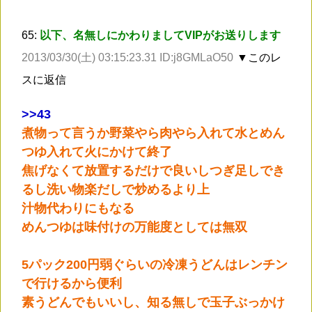
65:
以下、名無しにかわりましてVIPがお送りします
2013/03/30(土) 03:15:23.31 ID:j8GMLaO50
▼このレ
スに返信
>
>43
煮物って言うか野菜やら肉やら入れて水とめん
つゆ入れて火にかけて終了
焦げなくて放置するだけで良いしつぎ足しでき
るし洗い物楽だしで炒めるより上
汁物代わりにもなる
めんつゆは味付けの万能度としては無双
5パック200円弱ぐらいの冷凍うどんはレンチン
で行けるから便利
素うどんでもいいし、知る無しで玉子ぶっかけ