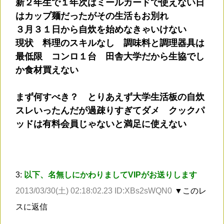
新２年生で１年次はミールカードで使えない日
はカップ麺だったがその生活もお別れ
３月３１日から自炊を始めなきゃいけない
現状 料理のスキルなし 調味料と調理器具は
最低限 コンロ１台 田舎大学だから生協でし
か食材買えない
まず何すべき？ とりあえず大学生活板の自炊
スレいったんだが過疎りすぎてダメ クックパ
ッドは有料会員じゃないと満足に使えない
3:
以下、名無しにかわりましてVIPがお送りします
2013/03/30(土) 02:18:02.23 ID:XBs2sWQN0
▼このレ
スに返信