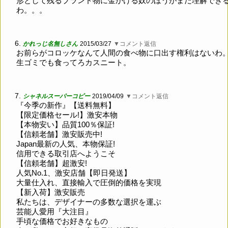
形として残るブランド物に金かける奴のほうがまだ理解でき
わ。。。
6.
かれっじ名無しさん
2015/03/27
▼コメント返信
お前らがコロッケなんて人間の食べ物に口出す権利はないわ
生ゴミでも食ってろカスニート。
7.
シャネルスーパーコピー
2019/04/09
▼コメント返信
『今季の新作』【送料無料】
【限定価格セール!】激安本物
【本物安い】品質100％保証!
【信頼老舗】激安販売中!
Japan最新の人気、本物保証!
信用できる取引店へようこそ
【信頼老舗】超激安!
人気No.1、激安店舗【即日発送】
大量仕入れ、直接輸入で圧倒的価格を実現
【新入荷】激安販売
私たちは、デザイナーの多数な選択を運ぶ
芸能人愛用『大注目』
手頃な価格でお好きなもの