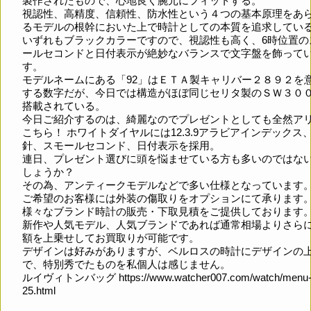
製作されたもので、心地良く腕元にフィットする。
視認性、高精度、信頼性、防水性という４つの基本原理をあ
るモデルの根幹においた上で時計としての本質を追求してい
いずれもブラックカラーですので、視認性も高く、6時位置の
ールセコンドと日付表示が絶妙なバランスで文字盤を飾って
す。
モデルネームにある「92」はＥＴＡ製キャリバー２８９２を
する数字だが、今日では構造がほぼ同じセリタ製のＳＷ３０
搭載されている。
今日ご紹介するのは、綺麗なのでプレゼントとしても全然ア
こちら！ ホワイトダイヤルには12.3.9アラビアインデックス、
針、スモールセコンド、日付表示を採用。
連日、プレゼント選びに頭を悩ませている方も多いのではな
しょうか？
その為、アンティークモデルなどで多い仕様となっています
ご希望のお客様には外装の傷取りをオプションにて承ります
様々なブランド時計の販売・下取見積をご提供しております
新作や人気モデル、人気ブランドであれば通常相場よりさら
額を上乗せしてお買取りが可能です。
デザインは好みがありますが、ベルロスの時計にデザインの
で、特別秀でたものを私個人は感じません。
ルイヴィトンバッグ
https://www.watcher007.com/watch/menu-
25.html