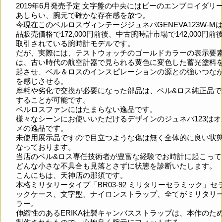
2019年6月発売予定 文字盤の中央にはビーのエンブロイダリ
あしらい、腕元で確かな存在感を放つ。
今現在このベルロスヴィンテージジュネバGENEVA123W-M
品販売価格で172,000円前後、中古腕時計市場で142,000円前
取引されている腕時計モデルです。
だが、実際には、テストウォッチのゴールドカラーの表示要
は、古い時代の航空計器で見られる黄色に変色した蓄光塗料
起させ、ベル＆ロスのインスピレーションの源との強いつな
を感じさせる。
摩耗や劣化で交換が必要になった部品は、ベル&ロス純正品で
することが可能です。
ベルロスファンにはたまらない逸品です。
様々なシーンにお使いいただけるデザインのジュネバ123はオ
メの逸品です。
未使用展示品ですので目立つような傷は無く全体的に良い状
なっております。
当店のベル&ロス専任技術者が豊富な経験でお時計に起こって
どんな小さな不具合も見落とさずに状態を診断いたします。
こんにちは、天神店の那須です。
本格ミリタリータイプ「BR03-92 ミリタリーセラミック」セ
ックケース、文字盤、ナイロンストラップ、全てがミリタリ
ラー。
伸縮性のあるERIKA社製キャンバスストラップは、本作のた