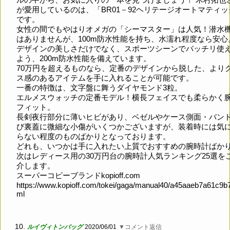
が愛用しているのは、「BR01－92ヘリテージオートマティッ
です。
女性の間でもやはりオメガの「シーマスター」は人気！潜水
はありませんが、100m防水性能を持ち、水濡れ程度なら安心
デザインの美しさだけでなく、スポーツシーンでバッチリ使
よう、200m防水性能を備えています。
70万円を超えるものなら、定番のデザインから脱した、より
ス感のあるアイテムを手に入れることが可能です。
一番の特徴は、文字盤に舞うダイヤモンド3粒。
エルメスウォッチの定番モデル！横長フェイスでも柔らかく
フィット。
長剣夜行部分に薄いヒビがあり、ベゼルやケース側面・バン
び裏蓋に微細な小傷がいくつかございますが、装着時には気
らない程度のものばかりとなっております。
どれも、いつかは手に入れたい上質でおすすめの腕時計ばか
次はレディース用の30万円台の腕時計人気ランキング25選を
介します。
スーパーコピーブランドkopioff.com
https://www.kopioff.com/tokei/gaga/manual40/a45aaeb7a61c9b7
ml
10.
ルイヴィトンバッグ
2020/06/01
▼コメント返信