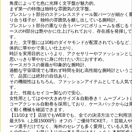
角度によって七色に光輝く文字盤が魅力的。
まず第一の特徴は独特な雰囲気の文字盤。
ブレスレット部分のステンレススティール製パーツが細かく
り合う様子が、独特の雰囲気を醸し出している腕時計。
ブレスレット部分の重なり合うパーツにボリュームを感じる！
ースのH部分は艶やかに仕上げられており、存在感を発揮し
す。
また、文字盤には10粒のダイヤモンドが配置されているなど
体的に華やかで美しい仕上がり。
時計を実用目的というより、アクセサリーやファッションと
思いっきり華やかに身に付けたい方におすすめ。
ケースガラスの薔薇が印象的な腕時計。
過酷な宇宙環境でも壊れず時間を刻む高性能な腕時計という
で、品質には絶対の自信あり。
その機能性はもちろん、ファッションアイテムとしても人気
す。
また、性能もセイコー製なので安心。
女性用としてはやや大きめサイズ＆自動巻き！ ムーブメント
コーアクシャル自動巻を採用しており、ケースバックからは
く動く機械を確認できます。
【11/10まで】店頭でもWEBでも、全ての決済方法でご利用
最大5％（上限15000円）オフの「ご優待TICKET」！芸能人
ーツ選手だけでなく、海外のセレブも多く愛用している人気
ルの中から、お気に入りの一本を見つけましょう！ 木村拓也