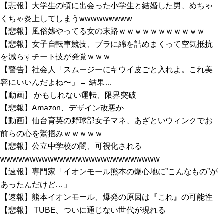
【悲報】大学生の頃に出会った小学生と結婚した男、めちゃ
くちゃ炎上してしまうwwwwwwwww
【悲報】風俗嬢やってる女の末路ｗｗｗｗｗｗｗｗｗｗｗ
【悲報】女子自転車競技、ブラに綿を詰めまくって空気抵抗
を減らすチート技が発覚ｗｗｗ
【警告】社会人「スムージーにキウイ皮ごと入れよ。これ美
容にいいんだよね〜」→ 結果…
【動画】 かもしれない運転、限界突破
【悲報】Amazon、デザイン改悪か
【動画】仙台育英の野球部女子マネ、あざといウィンクでお
前らの心を鷲掴みｗｗｗｗｗ
【悲報】公立中学校の闇、可視化される
wwwwwwwwwwwwwwwwwwwwwwwwwww
【速報】専門家「イオンモール熊本の爆心地に”こんなもの”が
あったんだけど…」
【速報】熊本イオンモール、爆発の原因は『これ』の可能性
【悲報】 TUBE、ついに通じない世代が現れる