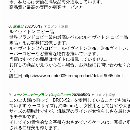
今、私たちは安価な高級品海外通販しています。
高品質と最高の専門の顧客サービスと
8.
誕生日
2020/05/17
▼コメント返信
ルイヴィトン コピー品
世界ブランドコピー業内最高レベルのルイヴィトン コピー品
級品）をお客様に提供します。
ルイヴィトン財布コピー、ルイヴィトン財布、財布ヴィトン
ーパーコピーなど豊富な物件を揃いています。
当店はすべての商品はサイトに掲載していません。
お探しの商品が見つからない場合、お気軽にお問い合わせく
い。
誕生日
https://www.cocotu009.com/product/detail-9065.html
9.
スーパーコピーブランドkopioff.com
2020/05/23
▼コメント返信
このご夫婦は揃って「BR03-92」を愛用していることでも知
ています ケースサイズは約35mmと、女性用としてはやや大
サイズの腕時計ですが、流線形のラインが女性らしさを感じ
るモデルです。
そしてその個性的な文字盤をおさめているケースは、完璧と
される曲線美を誇ります。