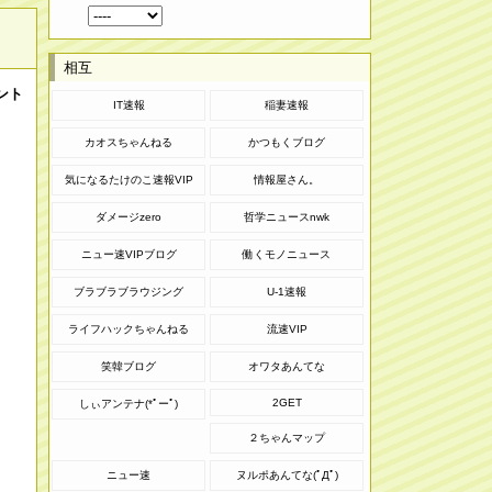
相互
ント
IT速報
稲妻速報
カオスちゃんねる
かつもくブログ
気になるたけのこ速報VIP
情報屋さん。
ダメージzero
哲学ニュースnwk
ニュー速VIPブログ
働くモノニュース
ブラブラブラウジング
U-1速報
ライフハックちゃんねる
流速VIP
笑韓ブログ
オワタあんてな
2GET
しぃアンテナ(*ﾟーﾟ)
２ちゃんマップ
ニュー速
ヌルポあんてな(ﾟДﾟ)