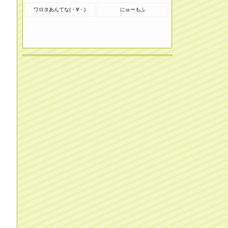
ワロタあんてな(・∀・)
にゅーもふ