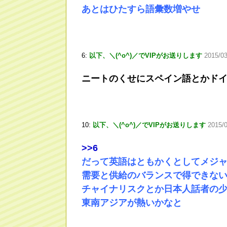
あとはひたすら語彙数増やせ
6:
以下、＼(^o^)／でVIPがお送りします
2015/0
ニートのくせにスペイン語とかド
10:
以下、＼(^o^)／でVIPがお送りします
2015/
>
>6
だって英語はともかくとしてメジ
需要と供給のバランスで得できな
チャイナリスクとか日本人話者の
東南アジアが熱いかなと