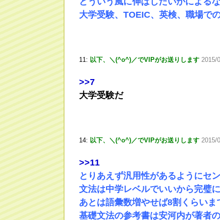
どういう風に伸ばしたいかによる
大学受験、TOEIC、英検、職場で
11:
以下、＼(^o^)／でVIPがお送りします
2015/
>
>7
大学受験だ
14:
以下、＼(^o^)／でVIPがお送りします
2015/
>
>11
とりあえず汎用性があるようにセ
文法は中学レベルでいいから完璧
あとは語彙数増やせば8割くらいま
基礎文法の参考書は安河内が著者