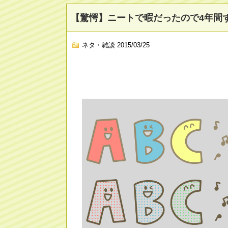
【驚愕】ニートで暇だったので4年間
ネタ・雑談
2015/03/25