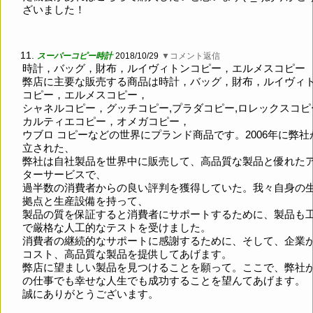
ざいました！
11.
スーパーコピー時計
2018/10/29
▼コメント返信
時計，バッグ，財布，ルイヴィトンコピー，エルメスコピー
弊店に主要な販売する商品は時計，バッグ，財布，ルイヴィ
コピー，エルメスコピー，
シャネルコピー，グッチコピー,プラダコピー,ロレックスコピ
カルティエコピー，オメガコピー，
ウブロ コピーなどの世界にプランド商品です。2006年に弊社
立された、
弊社は自社製品を世界中に販売して、高品質な製品と優れた
ターサービスで、
過半数の消費者からの良い評判を獲得していた。我々自身の
拠点と生産設備を持って、
製品の質を保証すると消費者にサポートするために、製品も
で厳格な人工的なテストを受けました。
消費者の継続的なサポートに感謝するために、そして、企業
コスト、高品質な製品を提供してあげます。
弊店に望ましい製品を見つけることを願って。ここで、弊社
の仕事でも幸せな人生でも成功することを望んてあげます。
誠にありがとうございます。