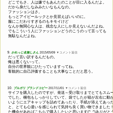
どこでもさ、人は嫌でもあんたのことが目に入るんだよ。
だから身だしなみみたいなもんなの。
ファッションはさ。
もっとアイビールックとか見習えばいいのに。
服にこだわりすぎるのもキモイけど
なんか無関心な人は、残念な人にしか見えないんだよね。
でもこういう人にファッションどうのこうのって言っても
無駄なんだよね。
9.
かれっじ名無しさん
2015/05/09
▼コメント返信
だって言い訳するんだもの。
俺は悪くないって。
自分の世界観にひたっていますってね。
客観的に自己評価することも大事なことだと思う。
10.
ブルガリ ブランドコピー
2017/11/01
▼コメント返信
サイフを購入したのですが、発送～受け取りまでとてもスム
でした。梱包もしっかりしていて、袋でしたが箱が左右に動
いようにエアキャップを詰めてあったり、手紙が添えてあっ
と、とても心遣いを感じられて気持ち良く買い物できました
た機会があればこちらで購入したいと思います(^_^)ありがと