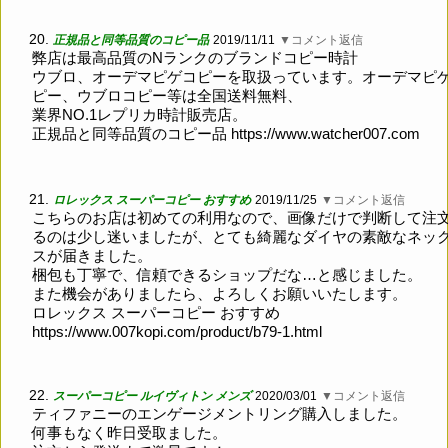
20.
正規品と同等品質のコピー品
2019/11/11
▼コメント返信
弊店は最高品質のNランクのブランドコピー時計
ウブロ、オーデマピゲコピーを取扱っています。オーデマピ
ピー、ウブロコピー等は全国送料無料、
業界NO.1レプリカ時計販売店。
正規品と同等品質のコピー品
https://www.watcher007.com
21.
ロレックス スーパーコピー おすすめ
2019/11/25
▼コメント返信
こちらのお店は初めての利用なので、画像だけで判断して注
るのは少し迷いましたが、とても綺麗なダイヤの素敵なネッ
スが届きました。
梱包も丁寧で、信頼できるショップだな…と感じました。
また機会がありましたら、よろしくお願いいたします。
ロレックス スーパーコピー おすすめ
https://www.007kopi.com/product/b79-1.html
22.
スーパーコピー ルイヴィトン メンズ
2020/03/01
▼コメント返信
ティファニーのエンゲージメントリング購入しました。
何事もなく昨日受取ました。