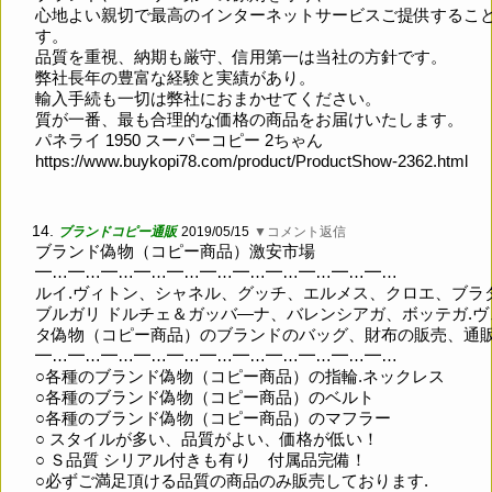
心地よい親切で最高のインターネットサービスご提供するこ
す。
品質を重視、納期も厳守、信用第一は当社の方針です。
弊社長年の豊富な経験と実績があり。
輸入手続も一切は弊社におまかせてください。
質が一番、最も合理的な価格の商品をお届けいたします。
パネライ 1950 スーパーコピー 2ちゃん
https://www.buykopi78.com/product/ProductShow-2362.html
14.
ブランドコピー通販
2019/05/15
▼コメント返信
ブランド偽物（コピー商品）激安市場
━…━…━…━…━…━…━…━…━…━…━…
ルイ.ヴィトン、シャネル、グッチ、エルメス、クロエ、ブラ
ブルガリ ドルチェ＆ガッバ―ナ、バレンシアガ、ボッテガ.ヴ
タ偽物（コピー商品）のブランドのバッグ、財布の販売、通
━…━…━…━…━…━…━…━…━…━…━…
○各種のブランド偽物（コピー商品）の指輪.ネックレス
○各種のブランド偽物（コピー商品）のベルト
○各種のブランド偽物（コピー商品）のマフラー
○ スタイルが多い、品質がよい、価格が低い！
○ Ｓ品質 シリアル付きも有り 付属品完備！
○必ずご満足頂ける品質の商品のみ販売しております.