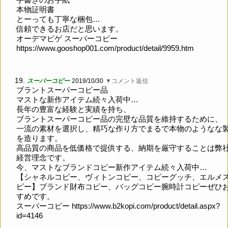
本物証明書
とーっても丁寧な梱包…
信頼できるお店だと思います。
オーデマピゲ スーパーコピー
https://www.gooshop001.com/product/detail/9959.htm
19.
スーパーコピー
2019/10/30
▼コメント返信
ブラントスーパーコピー品
マストな新作アイテム続々入荷中…
長年の豊富な経験と実績を持ち、
ブラントスーパーコピー品の完壁な品質を維持するために、
一流の素材を選択し、精巧な作り方でまるで本物のようなな
を造ります。
高品質の商品を低価格で提供する、納期を厳守することは弊
経営理念です。
今、マストなブランドコピー新作アイテム続々入荷中…
【シャネルコピー、ヴィトンコピー、コピーグッチ、エルメ
ピー】ブランド財布コピー、バッグコピー腕時計コピーぜひ
すめです。
スーパーコピー
https://www.b2kopi.com/product/detail.aspx?
id=4146