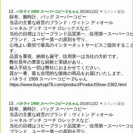
12.
パネライ 1950 スーパーコピー 2ちゃん
2018/11/22
▼コメント返信
財布、腕時計、バッグ スーパーコピー
当店の主要な経営のブランド：ヴィトン ディオール
シャネル グッチ コーチ ロレックスなど.
当社の目標はコピーブランド品質第一、信用第一スーパーコ
ブランド、ユーザー第一の原則を守り、
心地よい親切で最高のインターネットサービスご提供するこ
す。
品質を重視、納期も厳守、信用第一は当社の方針です。
弊社長年の豊富な経験と実績があり。
輸入手続も一切は弊社におまかせてください。
質が一番、最も合理的な価格の商品をお届けいたします。
パネライ 1950 スーパーコピー 2ちゃん
https://www.buykopi78.com/product/ProductShow-2362.html
13.
パネライ 1950 スーパーコピー 2ちゃん
2018/11/22
▼コメント返信
財布、腕時計、バッグ スーパーコピー
当店の主要な経営のブランド：ヴィトン ディオール
シャネル グッチ コーチ ロレックスなど.
当社の目標はコピーブランド品質第一、信用第一スーパーコ
ブランド、ユーザー第一の原則を守り、