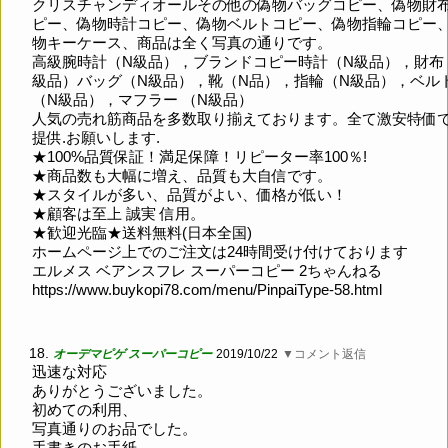
クリスチャンディオールその他の偽物バッグコピー、偽物財
ピー、偽物時計コピー、偽物ベルトコピー、偽物指輪コピー
物キーケース、商品は全く写真の通りです。
高級腕時計（N級品），ブランドコピー時計（N級品），財布
級品）バッグ（N級品），靴（N品），指輪（N級品），ベル
（N級品），マフラー （N級品）
人気の売れ筋商品を多数取り揃えております。全て激安特価
提供.お願いします.
★100%品質保証！満足保障！リピーター率100％!
★商品数も大幅に増え、品質も大自信です。
★スタイルが多い、品質がよい、価格が低い！
★顧客は至上 誠実 信用。
★歓迎光臨★送料無料(日本全国)
ホームページ上でのご注文は24時間受け付けております
エルメス ベアンスフレ スーパーコピー 2ちゃんねる
https://www.buykopi78.com/menu/PinpaiType-58.html
18.
オーデマピゲ スーパーコピー
2019/10/22
▼コメント返信
迅速な対応
ありがとうございました。
初めての利用、
写真通りのお品でした。
手書きのお手紙