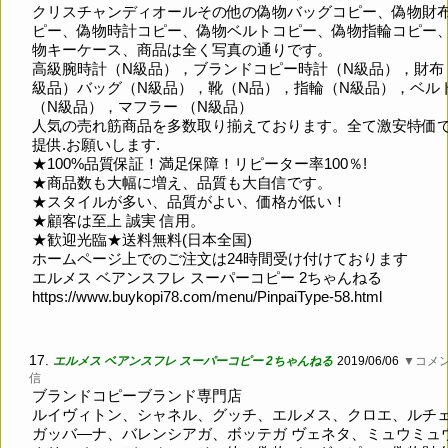
クリスチャンディオールその他の偽物バッグコピー、偽物財
ピー、偽物時計コピー、偽物ベルトコピー、偽物指輪コピー
物キーケース、商品は全く写真の通りです。
高級腕時計（N級品），ブランドコピー時計（N級品），財布
級品）バッグ（N級品），靴（N品），指輪（N級品），ベル
（N級品），マフラー （N級品）
人気の売れ筋商品を多数取り揃えております。全て激安特価
提供.お願いします.
★100%品質保証！満足保障！リピーター率100％!
★商品数も大幅に増え、品質も大自信です。
★スタイルが多い、品質がよい、価格が低い！
★顧客は至上 誠実 信用。
★歓迎光臨★送料無料(日本全国)
ホームページ上でのご注文は24時間受け付けております
エルメス ベアンスフレ スーパーコピー 2ちゃんねる
https://www.buykopi78.com/menu/PinpaiType-58.html
17.
エルメス ベアンスフレ スーパーコピー 2ちゃんねる
2019/06/06
▼コメ
信
ブランドコピーブランド専門店
ルイヴィトン、シャネル、グッチ、エルメス、クロエ、ルチ
ガッバ―ナ、バレンシアガ、ボッテガ ヴェネタ、ミュウミュ