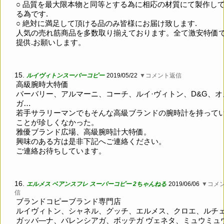
○ 品質を最大限本物と同等とする為に相応の材質にて製作し
る為です.
○ 絶対に満足して頂ける品のみ皆様にお届け致します.
人気の売れ筋商品を多数取り揃えております。全て激安特価
提供.お願いします。
15.
ルイヴィトンスーパーコピー
2019/05/22
▼コメント返信
高級腕時大特価
バーバリー、アルマーニ、コーチ、ルイ·ヴィトン、D&G、オ
ガ…
若手サラリーマンでもそんな高級ブランドの腕時計を持って
ことが珍しくなかった。
雅優ブランド広場、高級腕時計大特価。
興味のある方は是非下記へご連絡ください。
ご連絡お待ちしています。
16.
エルメス ベアンスフレ スーパーコピー 2ちゃんねる
2019/06/06
▼コメ
信
ブランドコピーブランド専門店
ルイヴィトン、シャネル、グッチ、エルメス、クロエ、ルチ
ガッバ―ナ、バレンシアガ、ボッテガ ヴェネタ、ミュウミュ