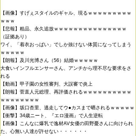
【画像】すげぇスタイルのギャル、現るｗｗｗｗｗｗｗｗｗ
ｗｗｗ
【悲報】粗品、永久追放ｗｗｗｗｗｗｗｗｗｗｗｗｗｗｗ
（証拠あり）
ワイ、「着衣おっばい」でしか抜けない体質になってしまう
ｗｗｗｗｗ
【朗報】及川光博さん（56）結婚ｗｗｗｗｗ
大食いインフルエンサーさん、アンチから理不尽な要求をさ
れる
【動画】甲子園の女性審判、大誤審で炎上
【朗報】菅直人元総理、再評価されるｗｗｗｗｗｗｗｗｗｗ
ｗｗｗｗｗｗｗｗ
【画像】坂口杏里、逃走してウ●カスまで晒されるｗｗｗｗｗ
【衝撃】34歳ニート、『エロ漫画』で人生逆転
【画像】こんなに爆乳で逸材AV女優の田野憂さんに向けられ
た、心無い人達が許せない・・・・・・