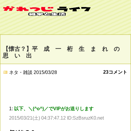
【懐古？】平 成 一 桁 生 ま れ の
思 い 出
23コメント
ネタ・雑談
2015/03/28
1:
以下、＼(^o^)／でVIPがお送りします
2015/03/21(土) 04:37:47.12 ID:SzBsruzK0.net