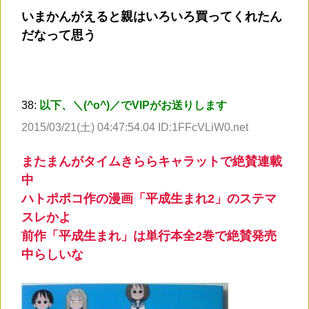
いまかんがえると親はいろいろ買ってくれたん
だなって思う
38:
以下、＼(^o^)／でVIPがお送りします
2015/03/21(土) 04:47:54.04 ID:1FFcVLiW0.net
またまんがタイムきららキャラットで絶賛連載
中
ハトポポコ作の漫画「平成生まれ2」のステマ
スレかよ
前作「平成生まれ」は単行本全2巻で絶賛発売
中らしいな