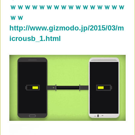
ｗｗｗｗｗｗｗｗｗｗｗｗｗｗｗｗ
ｗｗ
http://www.gizmodo.jp/2015/03/m
icrousb_1.html