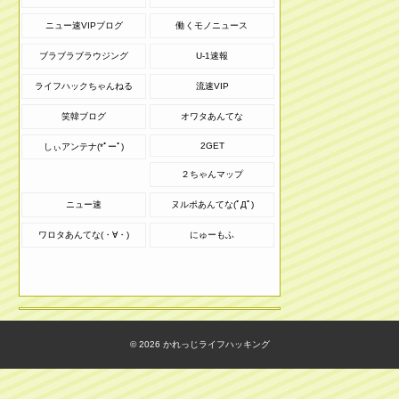
ニュー速VIPブログ
働くモノニュース
ブラブラブラウジング
U-1速報
ライフハックちゃんねる
流速VIP
笑韓ブログ
オワタあんてな
2GET
しぃアンテナ(*ﾟーﾟ)
２ちゃんマップ
ニュー速
ヌルポあんてな(ﾟДﾟ)
ワロタあんてな(・∀・)
にゅーもふ
© 2026
かれっじライフハッキング