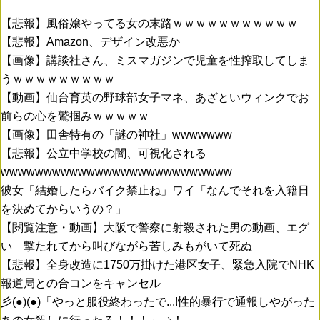
【悲報】風俗嬢やってる女の末路ｗｗｗｗｗｗｗｗｗｗｗ
【悲報】Amazon、デザイン改悪か
【画像】講談社さん、ミスマガジンで児童を性搾取してしま
うｗｗｗｗｗｗｗｗｗ
【動画】仙台育英の野球部女子マネ、あざといウィンクでお
前らの心を鷲掴みｗｗｗｗｗ
【画像】田舎特有の「謎の神社」wwwwwww
【悲報】公立中学校の闇、可視化される
wwwwwwwwwwwwwwwwwwwwwwwwwww
彼女「結婚したらバイク禁止ね」ワイ「なんでそれを入籍日
を決めてからいうの？」
【閲覧注意・動画】大阪で警察に射殺された男の動画、エグ
い 撃たれてから叫びながら苦しみもがいて死ぬ
【悲報】全身改造に1750万掛けた港区女子、緊急入院でNHK
報道局との合コンをキャンセル
彡(●)(●)「やっと服役終わったで...!性的暴行で通報しやがった