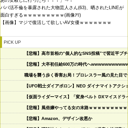
あの女殺しに行ったろ！！！」⇒！
パパ活不倫を暴露された大物芸人さん(63)、晒されたLINEが
面白すぎるｗｗｗｗｗｗｗｗｗ(画像ｱﾘ)
【画像】マジで復活して欲しいAV女優ｗｗｗｗｗｗｗ
PICK UP
【悲報】高市首相の“個人的なSNS投稿”で習近平ブ
【悲報】大卒初任給600万の時代へwwwwwwwwwww
職場を襲う歩く香害お局！プロレスラー風の見た目で
【UFO戦士ダイアポロン】NEO ダイナマイトアクシ
【仮面ライダーマイス】「変身ベルト DXマイスドラ
【悲報】風俗嬢やってる女の末路ｗｗｗｗｗｗｗｗｗ
【悲報】Amazon、デザイン改悪か