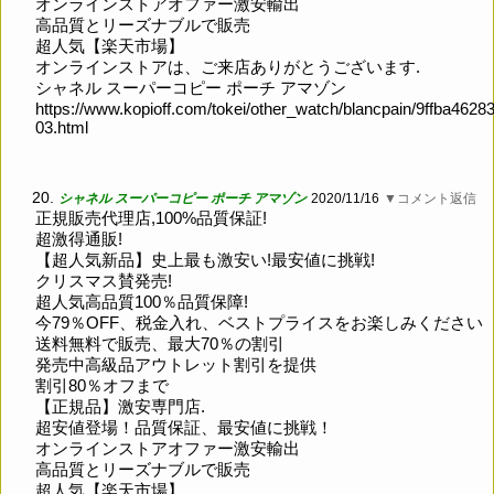
オンラインストアオファー激安輸出
高品質とリーズナブルで販売
超人気【楽天市場】
オンラインストアは、ご来店ありがとうございます.
シャネル スーパーコピー ポーチ アマゾン
https://www.kopioff.com/tokei/other_watch/blancpain/9ffba4628
03.html
20.
シャネル スーパーコピー ポーチ アマゾン
2020/11/16
▼コメント返信
正規販売代理店,100%品質保証!
超激得通販!
【超人気新品】史上最も激安い!最安値に挑戦!
クリスマス賛発売!
超人気高品質100％品質保障!
今79％OFF、税金入れ、ベストプライスをお楽しみください
送料無料で販売、最大70％の割引
発売中高級品アウトレット割引を提供
割引80％オフまで
【正規品】激安専門店.
超安値登場！品質保証、最安値に挑戦！
オンラインストアオファー激安輸出
高品質とリーズナブルで販売
超人気【楽天市場】