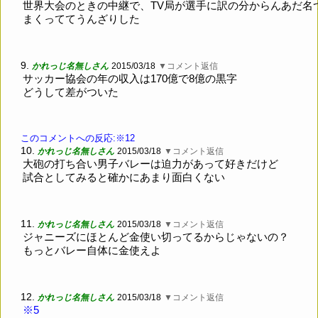
世界大会のときの中継で、TV局が選手に訳の分からんあだ名
まくっててうんざりした
9.
かれっじ名無しさん
2015/03/18
▼コメント返信
サッカー協会の年の収入は170億で8億の黒字
どうして差がついた
このコメントへの反応:※12
10.
かれっじ名無しさん
2015/03/18
▼コメント返信
大砲の打ち合い男子バレーは迫力があって好きだけど
試合としてみると確かにあまり面白くない
11.
かれっじ名無しさん
2015/03/18
▼コメント返信
ジャニーズにほとんど金使い切ってるからじゃないの？
もっとバレー自体に金使えよ
12.
かれっじ名無しさん
2015/03/18
▼コメント返信
※5