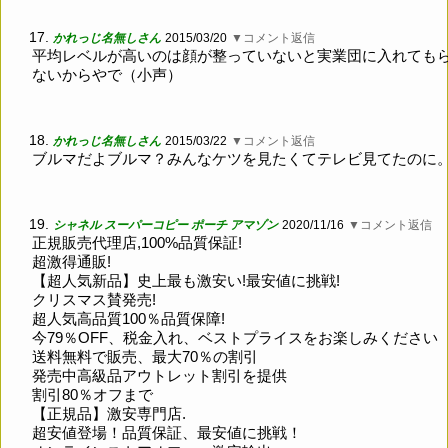
17.
かれっじ名無しさん
2015/03/20
▼コメント返信
平均レベルが高いのは顔が整っていないと実業団に入れても
ないからやで（小声）
18.
かれっじ名無しさん
2015/03/22
▼コメント返信
ブルマだよブルマ？みんなケツを見たくてテレビ見てたのに
19.
シャネル スーパーコピー ポーチ アマゾン
2020/11/16
▼コメント返信
正規販売代理店,100%品質保証!
超激得通販!
【超人気新品】史上最も激安い!最安値に挑戦!
クリスマス賛発売!
超人気高品質100％品質保障!
今79％OFF、税金入れ、ベストプライスをお楽しみください
送料無料で販売、最大70％の割引
発売中高級品アウトレット割引を提供
割引80％オフまで
【正規品】激安専門店.
超安値登場！品質保証、最安値に挑戦！