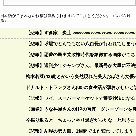
日本語が含まれない投稿は無視されますのでご注意ください。（スパム対
策）
【悲報】すき家、炎上 wwwwwwwwwww wwwwwww
【悲報】球場でとんでもない八百長が行われてしまうww
【悲報】悪夢の民主党政権時代を象徴する画像がこち
【悲報】週刊少年ジャンプさん、最新号が大量に不法
松本若菜(42歳)とかいう突然現れた美人おばさん女優
ドナルド・トランプさん(80)の食生活が頭おかしいと話題にw w
【悲報】ワイ、スーパーマーケットで警察沙汰になる
【画像】うな丼屋さんのHPの写真、グレーゾーンを
今振り返ると「ちょっとやり過ぎだったな」と思うコロ
【悲報】AI界の勢力図、1週間でまた変わってしまう