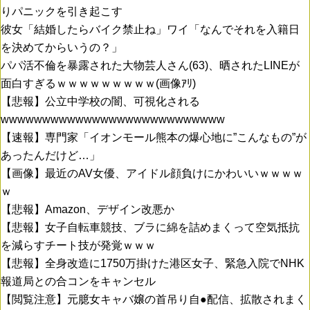
りパニックを引き起こす
彼女「結婚したらバイク禁止ね」ワイ「なんでそれを入籍日
を決めてからいうの？」
パパ活不倫を暴露された大物芸人さん(63)、晒されたLINEが
面白すぎるｗｗｗｗｗｗｗｗｗ(画像ｱﾘ)
【悲報】公立中学校の闇、可視化される
wwwwwwwwwwwwwwwwwwwwwwwwwww
【速報】専門家「イオンモール熊本の爆心地に”こんなもの”が
あったんだけど…」
【画像】最近のAV女優、アイドル顔負けにかわいいｗｗｗｗ
ｗ
【悲報】Amazon、デザイン改悪か
【悲報】女子自転車競技、ブラに綿を詰めまくって空気抵抗
を減らすチート技が発覚ｗｗｗ
【悲報】全身改造に1750万掛けた港区女子、緊急入院でNHK
報道局との合コンをキャンセル
【閲覧注意】元臆女キャバ嬢の首吊り自●配信、拡散されまく