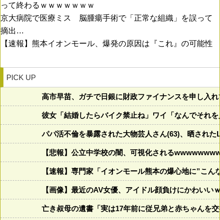
って終わるｗｗｗｗｗｗｗ
京大病院で医療ミス 脳腫瘍手術で「正常な組織」を誤って
摘出…
【速報】熊本イオンモール、爆発の原因は『これ』の可能性
PICK UP
高市早苗、ガチで日銀に財政ファイナンスを申し入れ
彼女「結婚したらバイク禁止ね」ワイ「なんでそれを
パパ活不倫を暴露された大物芸人さん(63)、晒されたL
【悲報】公立中学校の闇、可視化されるwwwwwwwww
【速報】専門家「イオンモール熊本の爆心地に”こん
【画像】最近のAV女優、アイドル顔負けにかわいい
亡き叔母の遺書「実は17年前に従兄弟と赤ちゃんを