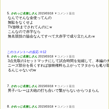
5.
かれっじ名無しさん
2015/03/18
▼コメント返信
なんでそんな金使ってんの
無駄をなくせよ
TV放映までされてんのにｗ
こんなので赤字なら
無名競技の協会なんてすべて大赤字で成り立たんわｗ
このコメントへの反応:※12
6.
かれっじ名無しさん
2015/03/18
▼コメント返信
3点先取の1セットマッチにして試合時間を短縮して、本編の
ニーズ部分を長くすれば放映権料も上がってヲタからも毟り
るんじゃないのw
7.
かれっじ名無しさん
2015/03/18
▼コメント返信
男子バレーは大砲の打ち合いで繋がらないからつまらん
8.
かれっじ名無しさん
2015/03/18
▼コメント返信