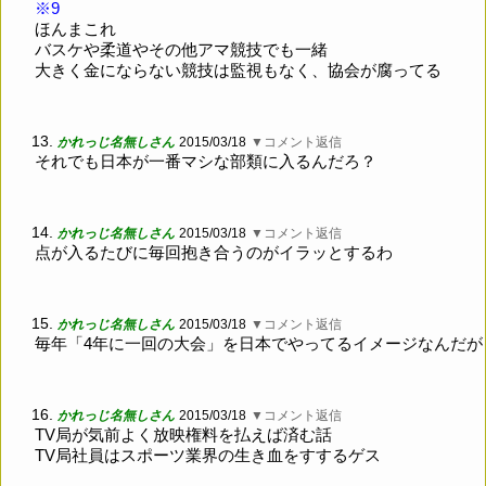
※9
ほんまこれ
バスケや柔道やその他アマ競技でも一緒
大きく金にならない競技は監視もなく、協会が腐ってる
13.
かれっじ名無しさん
2015/03/18
▼コメント返信
それでも日本が一番マシな部類に入るんだろ？
14.
かれっじ名無しさん
2015/03/18
▼コメント返信
点が入るたびに毎回抱き合うのがイラッとするわ
15.
かれっじ名無しさん
2015/03/18
▼コメント返信
毎年「4年に一回の大会」を日本でやってるイメージなんだが
16.
かれっじ名無しさん
2015/03/18
▼コメント返信
TV局が気前よく放映権料を払えば済む話
TV局社員はスポーツ業界の生き血をすするゲス