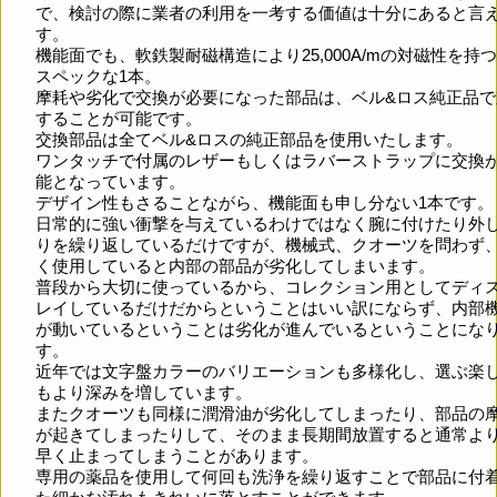
で、検討の際に業者の利用を一考する価値は十分にあると言
す。
機能面でも、軟鉄製耐磁構造により25,000A/mの対磁性を持
スペックな1本。
摩耗や劣化で交換が必要になった部品は、ベル&ロス純正品で
することが可能です。
交換部品は全てベル&ロスの純正部品を使用いたします。
ワンタッチで付属のレザーもしくはラバーストラップに交換
能となっています。
デザイン性もさることながら、機能面も申し分ない1本です。
日常的に強い衝撃を与えているわけではなく腕に付けたり外
りを繰り返しているだけですが、機械式、クオーツを問わず
く使用していると内部の部品が劣化してしまいます。
普段から大切に使っているから、コレクション用としてディ
レイしているだけだからということはいい訳にならず、内部
が動いているということは劣化が進んでいるということにな
す。
近年では文字盤カラーのバリエーションも多様化し、選ぶ楽
もより深みを増しています。
またクオーツも同様に潤滑油が劣化してしまったり、部品の
が起きてしまったりして、そのまま長期間放置すると通常よ
早く止まってしまうことがあります。
専用の薬品を使用して何回も洗浄を繰り返すことで部品に付