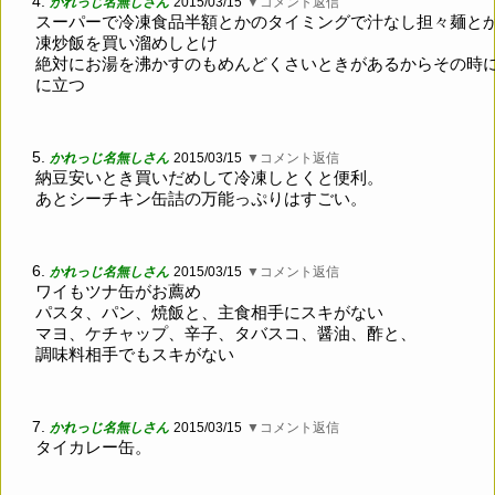
4.
かれっじ名無しさん
2015/03/15
▼コメント返信
スーパーで冷凍食品半額とかのタイミングで汁なし担々麺と
凍炒飯を買い溜めしとけ
絶対にお湯を沸かすのもめんどくさいときがあるからその時
に立つ
5.
かれっじ名無しさん
2015/03/15
▼コメント返信
納豆安いとき買いだめして冷凍しとくと便利。
あとシーチキン缶詰の万能っぷりはすごい。
6.
かれっじ名無しさん
2015/03/15
▼コメント返信
ワイもツナ缶がお薦め
パスタ、パン、焼飯と、主食相手にスキがない
マヨ、ケチャップ、辛子、タバスコ、醤油、酢と、
調味料相手でもスキがない
7.
かれっじ名無しさん
2015/03/15
▼コメント返信
タイカレー缶。