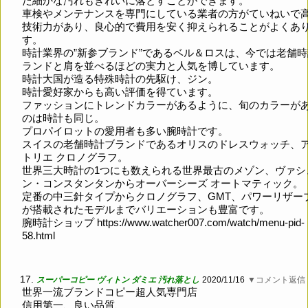
た細かな汚れもきれいに落とすことができます。
車検やメンテナンスを専門にしている業者の方がていねいで
技術力があり、良心的で費用を安く抑えられることがよくあ
す。
時計業界の”新参ブランド”であるベル＆ロスは、今では老舗
ランドと肩を並べるほどの実力と人気を博しています。
時計大国が造る特殊時計の先駆け、ジン。
時計愛好家からも高い評価を得ています。
ファッションにトレンドカラーがあるように、旬のカラーが
のは時計も同じ。
プロパイロットの愛用者も多い腕時計です。
スイスの老舗時計ブランドであるオリスのドレスウォッチ、
トリエ クロノグラフ。
世界三大時計の1つにも数えられる世界最古のメゾン、ヴァシ
ン・コンスタンタンからオーバーシーズ オートマティック。
定番の中三針タイプからクロノグラフ、GMT、パワーリザー
が搭載されたモデルまでバリエーションも豊富です。
腕時計ショップ
https://www.watcher007.com/watch/menu-pid-
58.html
17.
スーパーコピー ヴィトン ダミエ 汚れ落とし
2020/11/16
▼コメント返信
世界一流ブランドコピー超人気専門店
信用第一、良い品質、