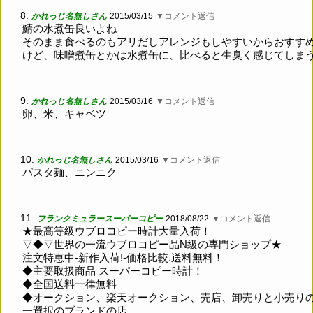
8.
かれっじ名無しさん
2015/03/15
▼コメント返信
鯖の水煮缶良いよね
そのまま食べるのもアリだしアレンジもしやすいからおすす
けど、味噌煮缶とかは水煮缶に、比べると生臭く感じてしま
9.
かれっじ名無しさん
2015/03/16
▼コメント返信
卵、米、キャベツ
10.
かれっじ名無しさん
2015/03/16
▼コメント返信
パスタ麺、ニンニク
11.
フランクミュラースーパーコピー
2018/08/22
▼コメント返信
★最高等級ウブロコピー時計大量入荷！
▽◆▽世界の一流ウブロコピー品N級の専門ショップ★
注文特恵中-新作入荷!-価格比較.送料無料！
◆主要取扱商品 スーパーコピー時計！
◆全国送料一律無料
◆オークション、楽天オークション、売店、卸売りと小売り
一選択のブランドの店。