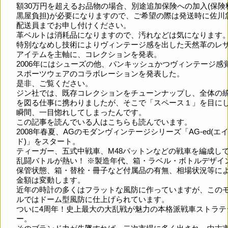
額30万円を超えるお品物の場合、別途追加保険への加入(保険
黒屋負担)が必要になりますので、ご希望の際は発送時に佐川
配送員までお申し付けください。
革ベルトは消耗品になりますので、汚れなどは気になります
特別ななめし技術によりヴィンテージ感を出した天然革のレ
アイテムを主軸に、コレクションを発表。
2006年にはシューズの他、パンキッシュかつヴィンテージ感
スポーツウェアのコラボレーションを発表した。
是非、ご覧ください。
ジン社では、既存コレクションをチューンナップし、全体の
を図る仕事に携わりましたが、そこで「スペース１」を目に
瞬間、一目惚れしてしまったんです。
この記事を読んでいる人はこちらも読んでいます。
2008年春夏、AGのモダンヴィンテージシリーズ「AG-ed(エ
ド)」をスタート。
ティーガー、五式中戦車、M48パットンなどの戦車を編成し
乱闘バトルが熱い！ ※製造年代、箱・ラベル・ボトルデザイ
保管状態、箱・替栓・冊子など付属品の有無、相場状況等に
金額は変動します。
近年の時計の多くはフラットな風防に作っていますが、この
ルではドーム型風防に仕上げられています。
ついに4周年！史上最大の大乱戦が魅力の本格派戦車ストラテ
ー。