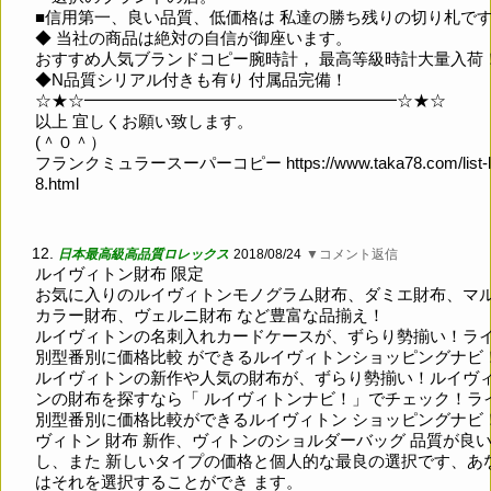
■信用第一、良い品質、低価格は 私達の勝ち残りの切り札で
◆ 当社の商品は絶対の自信が御座います。
おすすめ人気ブランドコピー腕時計， 最高等級時計大量入荷
◆N品質シリアル付きも有り 付属品完備！
☆★☆━━━━━━━━━━━━━━━━━━━☆★☆
以上 宜しくお願い致します。
(＾０＾）
フランクミュラースーパーコピー
https://www.taka78.com/list-l
8.html
12.
日本最高級高品質ロレックス
2018/08/24
▼コメント返信
ルイヴィトン財布 限定
お気に入りのルイヴィトンモノグラム財布、ダミエ財布、マ
カラー財布、ヴェルニ財布 など豊富な品揃え！
ルイヴィトンの名刺入れカードケースが、ずらり勢揃い！ラ
別型番別に価格比較 ができるルイヴィトンショッピングナビ
ルイヴィトンの新作や人気の財布が、ずらり勢揃い！ルイヴ
ンの財布を探すなら「 ルイヴィトンナビ！」でチェック！ラ
別型番別に価格比較ができるルイヴィトン ショッピングナビ
ヴィトン 財布 新作、ヴィトンのショルダーバッグ 品質が良
し、また 新しいタイプの価格と個人的な最良の選択です、あ
はそれを選択することができ ます。