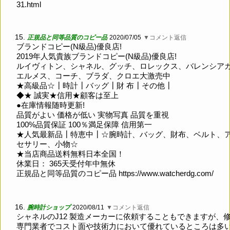
31.html
15.
正規品と同等品質のコピー品
2020/07/05
▼コメント返信
ブランドコピー(N級品)優良店!
2019年人気貴族ブランドコピー(N級品)優良店!
ルイヴィトン、シャネル、グッチ、ロレックス、バレンシア
エルメス、コーチ、ブラダ、クロエ大激売中
★高級品☆┃時計┃バッグ┃財 布┃その他┃
◆★ 誠実★信用★顧客は至上
●在庫情報随時更新!
品質がよい 価格が低い 実物写真 品質を重視
100%品質保証 100％満足保障 信用第一
★人気最新品┃特恵中┃☆腕時計、バッグ、財布、ベルト、
セサリー、小物☆
★当店商品送料無料日本全国！
休業日： 365天受付年中無休
正規品と同等品質のコピー品
https://www.watcherdg.com/
16.
腕時計ショップ
2020/08/11
▼コメント返信
シャネルのJ12 製造メーカーに依頼することもできますが、
専門業者でコスト面や技術力において優れているところは多