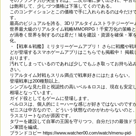
そのブランド力が失墜すれば、二次市場に多く出され、中古
は飽和して、少しづつ価格は下落してくのである。
このコンディションとこの価格で手に入れられるのは今だけ
す。
最高のビジュアルを誇る、3Dリアルタイムストラテジーゲー
世界最大級のリアルタイム戦略MMORPG！千変万化の策略
が渦巻く世界を制するのは君だ！城を建設・資源を確保・軍
化。
・【戦車＆戦艦】ミリタリーゲームアプリ！ さらに戦艦や戦
どが登場するスマホゲームアプリはこちらでも掲載中！ 掲載
おります。
汚れてしまっているのであれば少しでもふき取ってお持ち込
さい。
リアルタイム対戦もスリル満点で戦車好きにはたまらない。
登場戦車は200種類以上。
シンプルな見た目と視認性の高いベル＆ロスは、現在も安定
相場となっています。
ガイド役としてもゲームに登場します。
ベルロスは、個人的にミーハーな感じが好きではないのです
ゼニスは中古なので、どういう状態なのかがわからないのと
ラスエリートなのが原因です。
タワーを建設して自軍の王国を守りつつ、自分だけの最強ド
ン軍団を編成。
ブランドコピー
https://www.watcher00.com/watch/menu-pid-