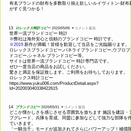
有名ブランドの財布を多数取り揃え欲しいルイヴィトン-財布
がすぐ見つかる！
13.
ロレックス時計コピー
2020/05/06
▼コメント返信
世界一流ブランドコピー 時計
※弊社は海外安心と信頼のブランドコピー 時計です。
※2019
新作が満載！皆様を歓迎して当店をご光臨賜ります。
ロレックスブランドコピー,パネライブランドコピー,ウブロブ
ドコピー,シャネル ブランドコピー等。
サイトは世界一流ブランドコピー 時計専門店です。
ぜひ一度当店の商品をお試しください。
驚きと満足を保証致します。ご利用をお待ちしております。
ロレックス時計コピー
https://www.yuku006.com/ProductDetail.aspx?
Id=202003040338422615
14.
ブランドコピー
2020/05/31
▼コメント返信
どこか懐かしさを感じさせる雰囲気を放ちます 施設を建設・
プグレード、兵隊を育成、同盟に参加などして強力な部隊を
ていきます。
「一騎当千」モードが追加されてさらにパワーアップ！補償