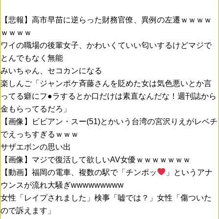
【悲報】高市早苗に逆らった財務官僚、異例の左遷ｗｗｗｗ
ｗｗｗｗ
ワイの職場の後輩女子、かわいくていい匂いするけどマジで
とんでもなく無能
みいちゃん、セコカンになる
楽しんご「ジャンポケ斉藤さんを貶めた女は気色悪いとか言
ってる癖にフ●ラするとか口だけは素直なんだな！週刊誌から
金もらってるだろ」
【画像】ビビアン・スー(51)とかいう台湾の宮沢りえがレベチ
でえっちすぎるｗｗｗ
サザエボンの思い出
【画像】マジで復活して欲しいAV女優ｗｗｗｗｗｗｗ
【動画】福岡の電車、複数の駅で「チンポッ
」というアナ
ウンスが流れ大騒ぎwwwwwwwww
女性「レイプされました」検事「嘘では？」女性「傷ついた
ので訴えます」