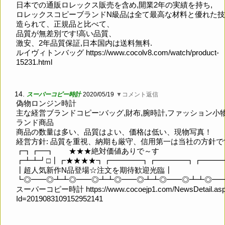
日本での通販ロレックス販売を含め,開業2年の実績を持ち,
ロレックスコピーブランドN級品は全て最高な材料と優れた
造られて、正規品と比べて、
品質が無差別です!高い品質、
激安、2年品質保証,日本国内は送料無料.
ルイヴィトンバッグ
https://www.cocolv8.com/watch/product-
15231.html
14.
スーパーコピー時計
2020/05/19
▼コメント返信
偽物ロンジン時計
主な経営ブランドコピー:バッグ,財布,腕時計,ファッション小物
ランド商品
商品の数量は多い、品質はよい、価格は低い、現物写真！
経営方針: 品質を重視、納期も厳守、信用第一は当社の方針で
┏┓┏━┓ ★★★絶対価値ありで～す
┏┻┻┛□┃┏★★★★┓┏━━━━┓┏━━━━┓┏━━━
┃超人気新作N品登場☆注文を期待歓迎光臨┃
┗◎━━◎┻┻◎━━◎┻┻◎━━◎┻┻◎━━◎┻┻◎━
スーパーコピー時計
https://www.cocoejp1.com/NewsDetail.as
Id=2019083109152952141