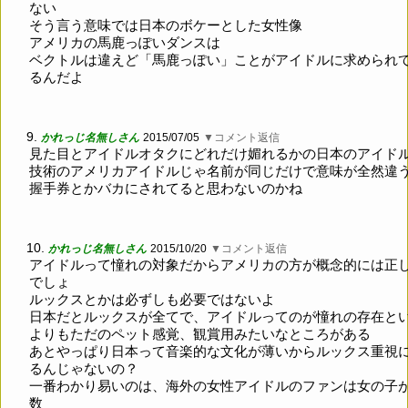
ない
そう言う意味では日本のボケーとした女性像
アメリカの馬鹿っぽいダンスは
ベクトルは違えど「馬鹿っぽい」ことがアイドルに求められ
るんだよ
9.
かれっじ名無しさん
2015/07/05
▼コメント返信
見た目とアイドルオタクにどれだけ媚れるかの日本のアイド
技術のアメリカアイドルじゃ名前が同じだけで意味が全然違
握手券とかバカにされてると思わないのかね
10.
かれっじ名無しさん
2015/10/20
▼コメント返信
アイドルって憧れの対象だからアメリカの方が概念的には正
でしょ
ルックスとかは必ずしも必要ではないよ
日本だとルックスが全てで、アイドルってのが憧れの存在と
よりもただのペット感覚、観賞用みたいなところがある
あとやっぱり日本って音楽的な文化が薄いからルックス重視
るんじゃないの？
一番わかり易いのは、海外の女性アイドルのファンは女の子
数