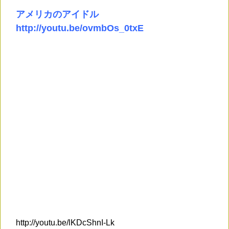
アメリカのアイドル
http://youtu.be/ovmbOs_0txE
http://youtu.be/lKDcShnI-Lk