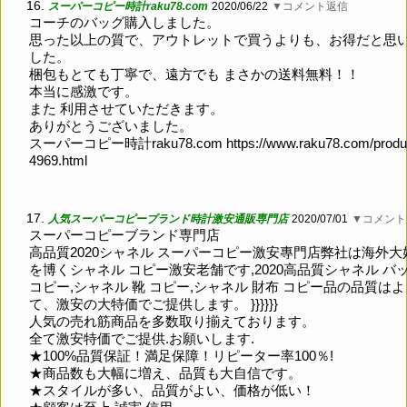
16.
スーパーコピー時計raku78.com
2020/06/22
▼コメント返信
コーチのバッグ購入しました。
思った以上の質で、アウトレットで買うよりも、お得だと思
した。
梱包もとても丁寧で、遠方でも まさかの送料無料！！
本当に感激です。
また 利用させていただきます。
ありがとうございました。
スーパーコピー時計raku78.com
https://www.raku78.com/produ
4969.html
17.
人気スーパーコピーブランド時計激安通販専門店
2020/07/01
▼コメント
スーパーコピーブランド専門店
高品質2020シャネル スーパーコピー激安專門店弊社は海外大
を博くシャネル コピー激安老舗です,2020高品質シャネル バ
コピー,シャネル 靴 コピー,シャネル 財布 コピー品の品質はよ
て、激安の大特価でご提供します。 }}}}}}
人気の売れ筋商品を多数取り揃えております。
全て激安特価でご提供.お願いします.
★100%品質保証！満足保障！リピーター率100％!
★商品数も大幅に増え、品質も大自信です。
★スタイルが多い、品質がよい、価格が低い！