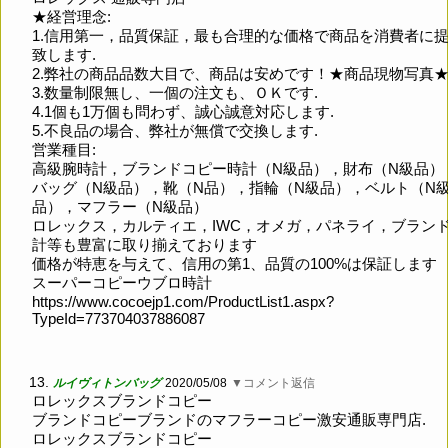
★経営理念:
1.信用第一，品質保証，最も合理的な価格で商品を消費者に
致します.
2.弊社の商品品数大目で、商品は安めです！★商品現物写真
3.数量制限無し、一個の注文も、ＯＫです.
4.1個も1万個も問わず、誠心誠意対応します.
5.不良品の場合、弊社が無償で交換します.
営業種目:
高級腕時計，ブランドコピー時計（N級品），財布（N級品）
バッグ（N級品），靴（N品），指輪（N級品），ベルト（N
品），マフラー（N級品）
ロレックス，カルティエ，IWC，オメガ，パネライ，ブラン
計等も豊富に取り揃えております
価格が特恵を与えて、信用の第1、品質の100%は保証します
スーパーコピーウブロ時計
https://www.cocoejp1.com/ProductList1.aspx?
TypeId=773704037886087
13.
ルイヴィトンバッグ
2020/05/08
▼コメント返信
ロレックスブランドコピー
ブランドコピーブランドのマフラーコピー激安通販専門店.
ロレックスブランドコピー