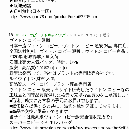
★顧客は至上 誠実 信用。
★歓迎光臨
★送料無料(日本全国)
https://www.gmt78.com/product/detail/3205.htm
18.
スーパーコピー シャネル バッグ
2020/07/15
▼コメント返信
ヴィトン コピー 通販
日本一流ヴィトン コピー、ヴィトン コピー 激安(N品)専門店
全国送料無料、ヴィトン コピー 通販，ヴィトン コピー商品
2020年 財布春季大量入荷
安価販売大人気バッグ、時計、財布
激安！高品質の問屋! o(∩_∩)o.
新型は発売して、当社はブランドの専門販売会社です。
ルイヴィトン 財布 人気
高品質スーパーコピーブランド商品専門店
ヴィトン コピー 販売，当サイト販売したヴィトン コピーな
正規品と同等品質提供した格安で完璧な品質のをご承諾しま
■迅速、確実にお客様の手元にお届け致します。
■低価格を提供すると共に、品質を絶対保証しております。
■商品の交換と返品ができます。
当サイトは最高級ヴィトン コピー激安通信販売店です
スーパーコピー シャネル バッグ
https://www.fujisanwatch.com/pack/buygo/accessory/efbe6cf0