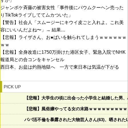
すか」
ジャンポケ斉藤の被害女性「事件後にバウムクーヘン売った
りTikTokライブしててムカついた」
【警告】社会人「スムージーにキウイ皮ごと入れよ。これ美
容にいいんだよね〜」→ 結果…
【悲報】ライザさん、お●ぱいを触られてしまうｗｗｗｗｗｗ
ｗｗ
【悲報】全身改造に1750万掛けた港区女子、緊急入院でNHK
報道局との合コンをキャンセル
西日本、お盆は灼熱地獄へ 一方で東日本は気温が下がる
PICK UP
【悲報】大学生の頃に出会った小学生と結婚した男、め
【悲報】風俗嬢やってる女の末路ｗｗｗｗｗｗｗｗｗ
パパ活不倫を暴露された大物芸人さん(63)、晒されたL