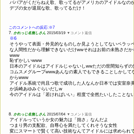
ババアがくだらねえ歌、歌ってるがアメリカのアイドルなの
デブの女が退屈な歌、歌ってるだけ！
このコメントへの反応:※7
7.
かれっじ名無しさん
2015/03/19
▼コメント返信
※6
そうやって表面・外見的なものしか見ようとしてないペラッ
な人間性だから理解できないだけwwそれはお前の未熟さだか
www
恥ずかしいwww
日本のアイドルはアイドルじゃないしwwただの世間知らずの
コムスメグループwwwあんなの素人でもできることしかして
からwww
アイドル系統で尚且つ歌で成功した人なんか日本では安室奈
か浜崎あゆみぐらいだしw
今のアイドルは「若ければいい」程度で全然たいしたことな
8.
かれっじ名無しさん
2015/07/04
▼コメント返信
アイドルっていうか女の魅力は「拙さ」なんだよ
つまり男の支配欲、自尊心を満たしてくれそうな女性
変にスマートで賢くて高い技術なんてアイドルには求められ