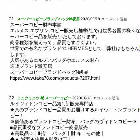
21.
スーパーコピーブランドバッグN級品
2020/09/18
▼コメント返信
スーパーコピー財布本舗
エルメス エブリン コピー販売店舗!弊社では世界各国の様々
ーパーコピー品を販売 いたしております。
商品種類を揃えって、品質もすごくよい。
世界での有名なブランドの HERMESとして、弊社はもちろ
します。
人気があるエルメスバッグやエルメス財布
通販ブランド激安店
スーパーコピーブランドバッグN級品
https://www.taka78.com/products-7267.html
22.
ミュウミュウ 靴 スーパーコピー
2020/10/18
▼コメント返信
ルイヴィトンコピー品第1店 販売専門店
★真のブランドコピー品質をお届けするルイヴィトンブラン
ピー！
※価値あるブランドコピー財布、バッグのヴィトンコピー※
■品質重視なブランドコピー商品販売！
★高級品☆┃時計┃バッグ┃財 布┃その他┃
◆★ 誠実★信用★顧客は至上