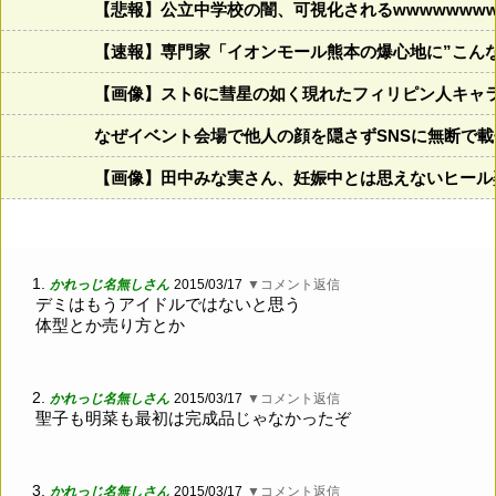
【悲報】公立中学校の闇、可視化されるwwwwwwwww
【速報】専門家「イオンモール熊本の爆心地に”こん
【画像】スト6に彗星の如く現れたフィリピン人キャ
なぜイベント会場で他人の顔を隠さずSNSに無断で
【画像】田中みな実さん、妊娠中とは思えないヒール
1.
かれっじ名無しさん
2015/03/17
▼コメント返信
デミはもうアイドルではないと思う
体型とか売り方とか
2.
かれっじ名無しさん
2015/03/17
▼コメント返信
聖子も明菜も最初は完成品じゃなかったぞ
3.
かれっじ名無しさん
2015/03/17
▼コメント返信