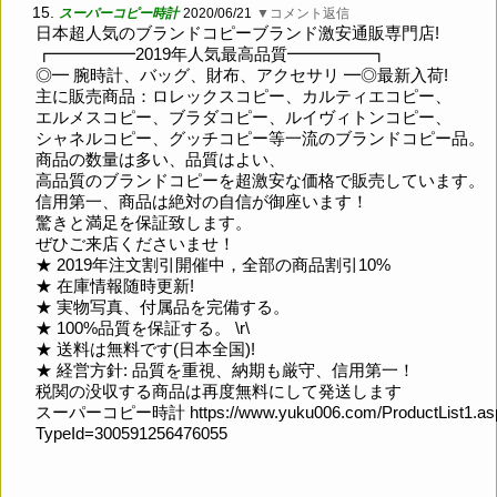
15.
スーパーコピー時計
2020/06/21
▼コメント返信
日本超人気のブランドコピーブランド激安通販専門店!
┏━━━━━2019年人気最高品質━━━━━┓
◎━ 腕時計、バッグ、財布、アクセサリ ━◎最新入荷!
主に販売商品：ロレックスコピー、カルティエコピー、
エルメスコピー、ブラダコピー、ルイヴィトンコピー、
シャネルコピー、グッチコピー等一流のブランドコピー品。
商品の数量は多い、品質はよい、
高品質のブランドコピーを超激安な価格で販売しています。
信用第一、商品は絶対の自信が御座います！
驚きと満足を保証致します。
ぜひご来店くださいませ！
★ 2019年注文割引開催中，全部の商品割引10%
★ 在庫情報随時更新!
★ 実物写真、付属品を完備する。
★ 100%品質を保証する。 \r\
★ 送料は無料です(日本全国)!
★ 経営方針: 品質を重視、納期も厳守、信用第一！
税関の没収する商品は再度無料にして発送します
スーパーコピー時計
https://www.yuku006.com/ProductList1.a
TypeId=300591256476055