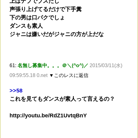
上はデブでブスだし
声張り上げてるだけで下手糞
下の男は口パクでしょ
ダンスも素人
ジャニは嫌いだがジャニの方が上だな
61:
名無し募集中。。。＠＼(^o^)／
2015/03/11(水)
09:59:55.18 0.net
▼このレスに返信
>
>58
これを見てもダンスが素人って言えるの？
http://youtu.be/RdZ1UvtqBnY