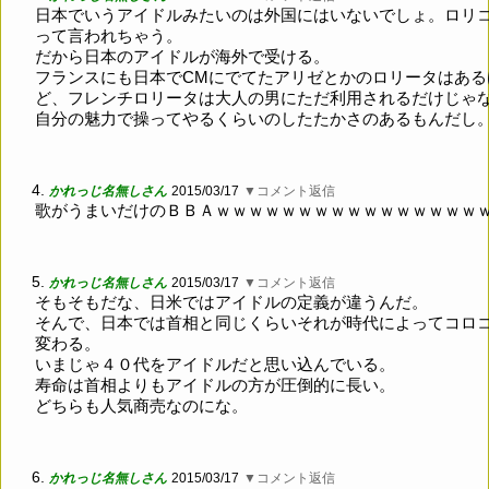
日本でいうアイドルみたいのは外国にはいないでしょ。ロリ
って言われちゃう。
だから日本のアイドルが海外で受ける。
フランスにも日本でCMにでてたアリゼとかのロリータはある
ど、フレンチロリータは大人の男にただ利用されるだけじゃ
自分の魅力で操ってやるくらいのしたたかさのあるもんだし
4.
かれっじ名無しさん
2015/03/17
▼コメント返信
歌がうまいだけのＢＢＡｗｗｗｗｗｗｗｗｗｗｗｗｗｗｗｗ
5.
かれっじ名無しさん
2015/03/17
▼コメント返信
そもそもだな、日米ではアイドルの定義が違うんだ。
そんで、日本では首相と同じくらいそれが時代によってコロ
変わる。
いまじゃ４０代をアイドルだと思い込んでいる。
寿命は首相よりもアイドルの方が圧倒的に長い。
どちらも人気商売なのにな。
6.
かれっじ名無しさん
2015/03/17
▼コメント返信