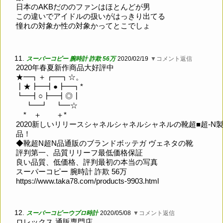
日本のAKBだののファンはほとんどが男
この違いでアイドルの扱いがはっきり出てる
憧れの対象か性の対象かってとこでしょ
11.
スーパーコピー 腕時計 詐欺 56万
2020/02/19
▼コメント返信
2020年春夏新作商品大好評中
★━┓＋┏━┓☆。
┃★┣━┫●┣━┓*
┗━┫○┣━┫◎┃
┗━┛ ┗━☆
* ＋ ＋*
2020新しいリリースシャネルシャネルシャネルの靴超■超-N
品！
◆靴超N超N品通販のブランドボッテガ ヴェネタの靴
評判第一、品質リリーフ最低価格保証
良い品質、低価格、評判最初の本当の写真
スーパーコピー 腕時計 詐欺 56万
https://www.taka78.com/products-9903.html
12.
スーパーコピーウブロ時計
2020/05/08
▼コメント返信
ロレックス 通販専門店