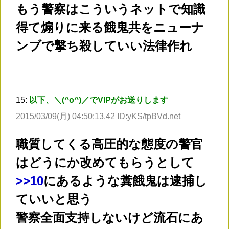
もう警察はこういうネットで知識
得て煽りに来る餓鬼共をニューナ
ンブで撃ち殺していい法律作れ
15:
以下、＼(^o^)／でVIPがお送りします
2015/03/09(月) 04:50:13.42 ID:yKS/tpBVd.net
職質してくる高圧的な態度の警官
はどうにか改めてもらうとして
>
>10
にあるような糞餓鬼は逮捕し
ていいと思う
警察全面支持しないけど流石にあ