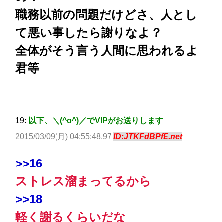
職務以前の問題だけどさ、人とし
て悪い事したら謝りなよ？
全体がそう言う人間に思われるよ
君等
19:
以下、＼(^o^)／でVIPがお送りします
2015/03/09(月) 04:55:48.97
ID:JTKFdBPfE.net
>
>16
ストレス溜まってるから
>
>18
軽く謝るくらいだな