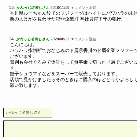
13.
かれっじ名無しさん
2018/11/19
▼コメント返信
香川県ルーちゃん餃子のフジフーヅはバイトにパワハラの末
断の大けがを負わせた犯罪企業.中卒社員岸下守の犯行.
14.
かれっじ名無しさん
2020/08/12
▼コメント返信
こんにちは。
パワハラ指切断でおなじみのド屑県香川のド屑企業フジフー
ございます。
裁判も会社ぐるみで偽証をして無事乗り切ったド屑でござい
す。
餃子シュウマイなどをスーパーで販売しております。
店頭で見かけましたらそのときはご購入のほどどうかよろし
願い致します。