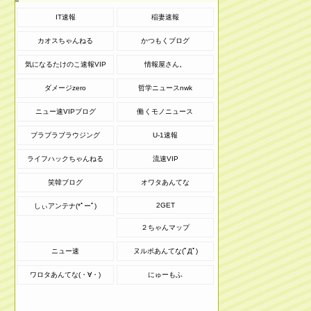
IT速報
稲妻速報
カオスちゃんねる
かつもくブログ
気になるたけのこ速報VIP
情報屋さん。
ダメージzero
哲学ニュースnwk
ニュー速VIPブログ
働くモノニュース
ブラブラブラウジング
U-1速報
ライフハックちゃんねる
流速VIP
笑韓ブログ
オワタあんてな
2GET
しぃアンテナ(*ﾟーﾟ)
２ちゃんマップ
ニュー速
ヌルポあんてな(ﾟДﾟ)
ワロタあんてな(・∀・)
にゅーもふ