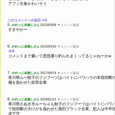
アフィ乞食かわいそう
このコメントへの反応:※6
5.
かれっじ名無しさん
2015/03/09
▼コメント返信
すきやかー
6.
かれっじ名無しさん
2015/03/10
▼コメント返信
※4
コメントまで書いて思惑通り釣られまくってるじゃねーかw
7.
かれっじ名無しさん
2017/04/14
▼コメント返信
香川県ルー餃子のフジフーヅはバイトにパワハラの末指切断
傷を負わせた犯罪企業
8.
かれっじ名無しさん
2018/01/12
▼コメント返信
香川県さぬき市ルーちゃん餃子のフジフーヅはバイトにパワ
で指切断の大けがを負わせた激烈ブラック企業。犯人は中卒
岸下守