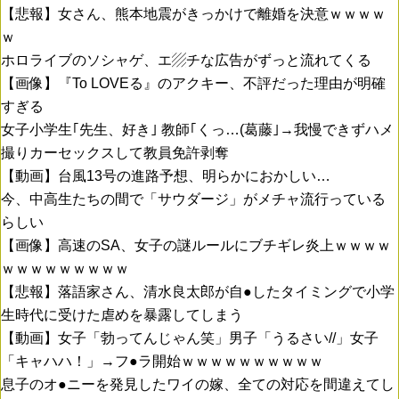
【悲報】女さん、熊本地震がきっかけで離婚を決意ｗｗｗｗ
ｗ
ホロライブのソシャゲ、エ▨チな広告がずっと流れてくる
【画像】『To LOVEる』のアクキー、不評だった理由が明確
すぎる
女子小学生｢先生、好き｣ 教師｢くっ…(葛藤｣→我慢できずハメ
撮りカーセックスして教員免許剥奪
【動画】台風13号の進路予想、明らかにおかしい…
今、中高生たちの間で「サウダージ」がメチャ流行っている
らしい
【画像】高速のSA、女子の謎ルールにブチギレ炎上ｗｗｗｗ
ｗｗｗｗｗｗｗｗｗ
【悲報】落語家さん、清水良太郎が自●したタイミングで小学
生時代に受けた虐めを暴露してしまう
【動画】女子「勃ってんじゃん笑」男子「うるさい//」女子
「キャハハ！」→フ●ラ開始ｗｗｗｗｗｗｗｗｗｗ
息子のオ●ニーを発見したワイの嫁、全ての対応を間違えてし