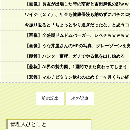
【画像】長友が出場した時の南野と吉田麻也の顔w w w w w w
ワイジ（２７）、年金も健康保険も納めずにパチスロ
今振り返ると「ちょっとやり過ぎだったな」と思うコロ
【画像】全盛期ドムドムバーガー、レベチｗｗｗｗｗ
【画像】うな丼屋さんのHPの写真、グレーゾーンを
【朗報】ハンター富樫、ガチでやる気を出し始める
【悲報】AI界の勢力図、1週間でまた変わってしまう
【悲報】マルチビタミン飲むの止めて一ヶ月くらい経
前の記事
次の記事
管理人ひとこと