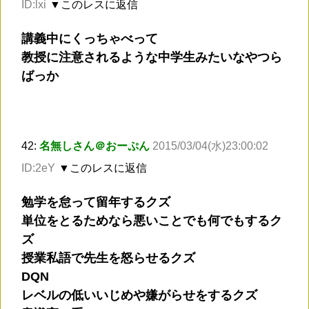
ID:lxi
▼このレスに返信
講義中にくっちゃべって
教授に注意されるような中学生みたいなやつら
ばっか
42:
名無しさん＠おーぷん
2015/03/04(水)23:00:02
ID:2eY
▼このレスに返信
勉学を怠って留年するクズ
単位をとるためなら悪いことでも何でもするク
ズ
授業私語で先生を怒らせるクズ
DQN
レベルの低いいじめや嫌がらせをするクズ