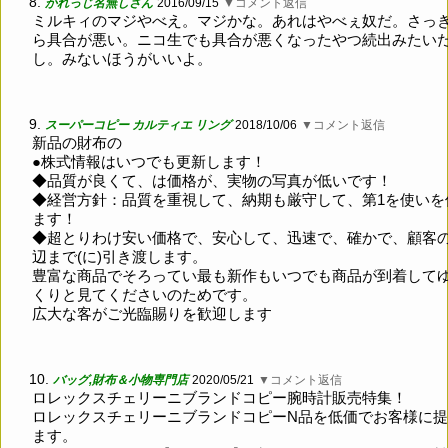
8.
かれっじ名無しさん
2016/09/15
▼コメント返信
ミルキィのマジやべえ。マジかな。あれはやべぇ奴だ。さっ
ら具合が悪い。ニコ生でも具合が悪くなったやつ続出みたい
し。みないほうがいいよ。
9.
スーパーコピー カルティエ リング
2018/10/06
▼コメント返信
新品の財布の
●株式情報はいつでも更新します！
◆品質が良くて、は価格が、実物の写真が低いです！
◆経営方針：品質を重視して、納期も厳守して、第1を使いを
ます！
◆超とりわけ安い価格で、安心して、迅速で、確かで、顧客
辺まで(に)引き渡します。
豊富な商品でそろってい最も新作もいつでも商品が到着して
くりと見てくださいのためです。
広大な客がご光臨賜りを歓迎します
10.
バッグ,財布＆小物専門店
2020/05/21
▼コメント返信
ロレックスチェリーニブランドコピー腕時計販売特集！
ロレックスチェリーニブランドコピーN品を低価でお客様に
ます。