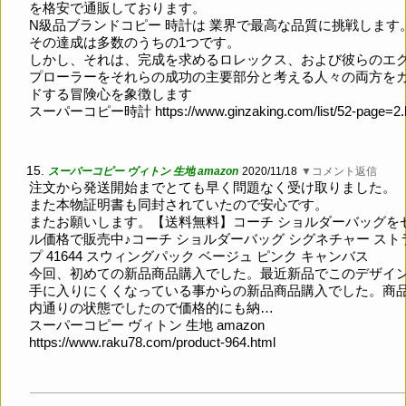
を格安で通販しております。
N級品ブランドコピー 時計は 業界で最高な品質に挑戦します。
その達成は多数のうちの1つです。
しかし、それは、完成を求めるロレックス、および彼らのエ
プローラーをそれらの成功の主要部分と考える人々の両方を
ドする冒険心を象徴します
スーパーコピー時計
https://www.ginzaking.com/list/52-page=2
15.
スーパーコピー ヴィトン 生地 amazon
2020/11/18
▼コメント返信
注文から発送開始までとても早く問題なく受け取りました。
また本物証明書も同封されていたので安心です。
またお願いします。【送料無料】コーチ ショルダーバッグを
ル価格で販売中♪コーチ ショルダーバッグ シグネチャー スト
プ 41644 スウィングパック ベージュ ピンク キャンバス
今回、初めての新品商品購入でした。最近新品でこのデザイ
手に入りにくくなっている事からの新品商品購入でした。商
内通りの状態でしたので価格的にも納…
スーパーコピー ヴィトン 生地 amazon
https://www.raku78.com/product-964.html