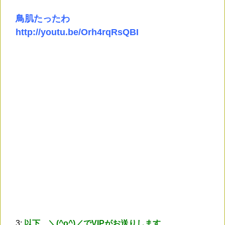
鳥肌たったわ
http://youtu.be/Orh4rqRsQBI
3:
以下、＼(^o^)／でVIPがお送りします