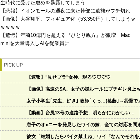
生時代に受けた虐めを暴露してしまう
【悲報】イオンモールの通夜に来た幹部に遺族がブチ切れ
【画像】大谷翔平、フィギュア化（53,350円）してしまうｗ
ｗｗｗｗ
【驚愕】年商10億円を超える『ひとり親方』が激増 Mac
miniを大量購入しAIを従業員に
PICK UP
【速報】"見せブラ"女神、現る♡♡♡♡
【画像】高速のSA、女子の謎ルールにブチギレ炎上
女子小学生｢先生、好き｣ 教師｢くっ…(葛藤｣→我慢
【動画】台風13号の進路予想、明らかにおかしい…
息子のオ●ニーを発見したワイの嫁、全ての対応を間
彼女「結婚したらバイク禁止ね」ワイ「なんでそれを