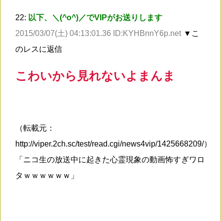
22:
以下、＼(^o^)／でVIPがお送りします
2015/03/07(土) 04:13:01.36 ID:KYHBnnY6p.net
▼こ
のレスに返信
こわいから見れないよまんま
（転載元：
http://viper.2ch.sc/test/read.cgi/news4vip/1425668209/）
「ニコ生の放送中に起きた心霊現象の動画怖すぎワロ
タｗｗｗｗｗｗ」