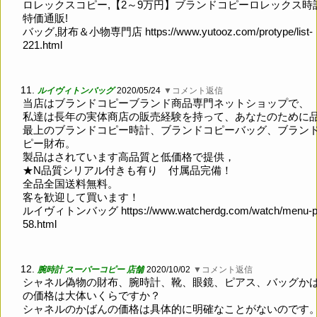
ロレックスコピー,【2～9万円】ブランドコピーロレックス時
特価通販!
バッグ,財布＆小物専門店
https://www.yutooz.com/protype/list-
221.html
11.
ルイヴィトンバッグ
2020/05/24
▼コメント返信
当店はブランドコピーブランド商品専門ネットショップで、
私達は長年の実体商店の販売経験を持って、あなたのために
最上のブランドコピー時計、ブランドコピーバッグ、ブラン
ピー財布。
製品はされています高品質と低価格で提供，
★N品質シリアル付きも有り 付属品完備！
全品全国送料無料。
客を歓迎して買います！
ルイヴィトンバッグ
https://www.watcherdg.com/watch/menu-p
58.html
12.
腕時計 スーパーコピー 店舗
2020/10/02
▼コメント返信
シャネル偽物の財布、腕時計、靴、眼鏡、ピアス、バッグか
の価格は大体いくらですか？
シャネルのかばんの価格は具体的に明確なことがないのです