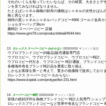
それのいくらを知っていたいならば、その材質、大きさとデ
ンを見てみなければなりません。
たとえばシャネル偽物の財布の価格はシャネルの女性かばん
格と異なります。
独特の質シャネルシャネルバッグコピー4906 ゴールド金具カ
ショルダーバッグ36cm
腕時計 スーパーコピー 店舗
https://www.gmt78.com/product/detail/4544.htm
13.
ロレックス スーパーコピー わからない
2020/10/10
▼コメント返信
ウブロブランドコピー(N級品)販売通販専門店
ウブロコピー、ウブロブランドコピー、ウブロコピー時計、
ウブロコピー代引き、ウブロコピー 時計通販、ブランドコピ
各種海外有名ブランド時計品を豊富に取り揃え、
しかもお客様を第一と考えて、驚きの低価格で提供しており
ロレックス スーパーコピー わからない
https://www.kopiok.com/protype/list-231.html
14.
スーパーコピー時計
2020/10/30
▼コメント返信
皆様の絶好評判を偽物ブランドコピー 時計人気専門 ショップ
ロレックスブランドコピーなど世界中有名なブランドコピー 