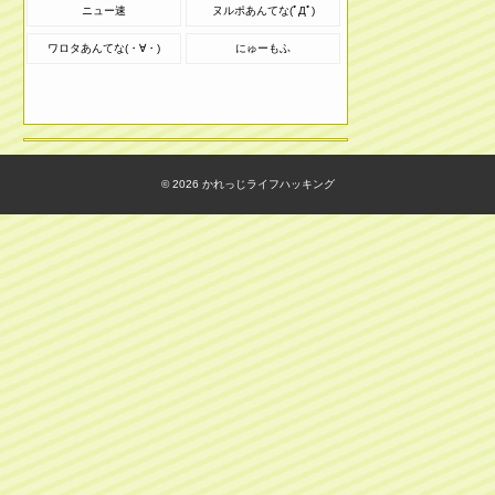
ニュー速
ヌルポあんてな(ﾟДﾟ)
ワロタあんてな(・∀・)
にゅーもふ
© 2026
かれっじライフハッキング