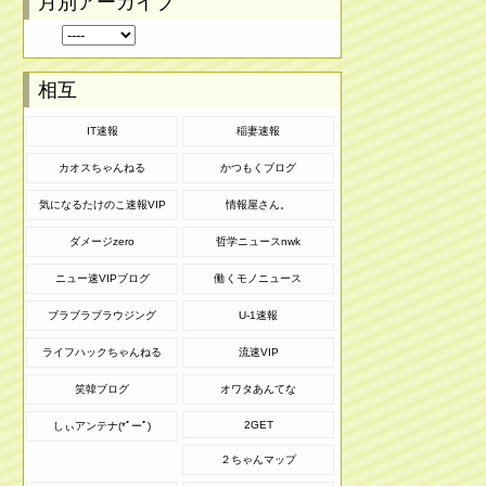
月別アーカイブ
相互
IT速報
稲妻速報
カオスちゃんねる
かつもくブログ
気になるたけのこ速報VIP
情報屋さん。
ダメージzero
哲学ニュースnwk
ニュー速VIPブログ
働くモノニュース
ブラブラブラウジング
U-1速報
ライフハックちゃんねる
流速VIP
笑韓ブログ
オワタあんてな
2GET
しぃアンテナ(*ﾟーﾟ)
２ちゃんマップ