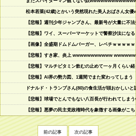
まだスパイダーマン観てない奴wwwwwwwwwwwww
松本若菜(42歳)とかいう突然現れた美人おばさん女優
【悲報】週刊少年ジャンプさん、最新号が大量に不法
【悲報】ワイ、スーパーマーケットで警察沙汰になる
【画像】全盛期ドムドムバーガー、レベチｗｗｗｗｗ
【悲報】すき家、炎上 wwwwwwwwwww wwwwwww
【悲報】マルチビタミン飲むの止めて一ヶ月くらい経
【悲報】AI界の勢力図、1週間でまた変わってしまう
ドナルド・トランプさん(80)の食生活が頭おかしいと話題にw w
【悲報】球場でとんでもない八百長が行われてしまうww
【悲報】悪夢の民主党政権時代を象徴する画像がこち
前の記事
次の記事