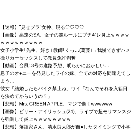
【速報】"見せブラ"女神、現る♡♡♡♡
【画像】高速のSA、女子の謎ルールにブチギレ炎上ｗｗｗｗ
ｗｗｗｗｗｗｗｗｗ
女子小学生｢先生、好き｣ 教師｢くっ…(葛藤｣→我慢できずハメ
撮りカーセックスして教員免許剥奪
【動画】台風13号の進路予想、明らかにおかしい…
息子のオ●ニーを発見したワイの嫁、全ての対応を間違えてし
まう…
彼女「結婚したらバイク禁止ね」ワイ「なんでそれを入籍日
を決めてからいうの？」
【悲報】Mrs. GREEN APPLE、マジで逝くwwwwww
【画像】ビリー・アイリッシュ(24)、ライブで超モリマンスジ
を強調して炎上ｗｗｗｗｗｗｗｗ
【悲報】落語家さん、清水良太郎が自●したタイミングで小学