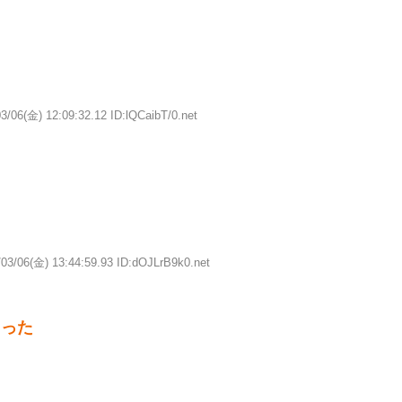
3/06(金) 12:09:32.12 ID:lQCaibT/0.net
/03/06(金) 13:44:59.93 ID:dOJLrB9k0.net
ロった