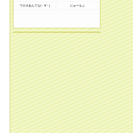
ワロタあんてな(・∀・)
にゅーもふ