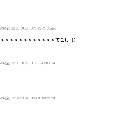
/06(金) 12:06:59.17 ID:Ot2SR/cb0.net
＞＞＞＞＞＞＞＞＞＞＞＞＞てごし（）
/06(金) 12:06:50.26 ID:n/IuGP080.net
/06(金) 12:07:03.64 ID:4zaHsbL/d.net