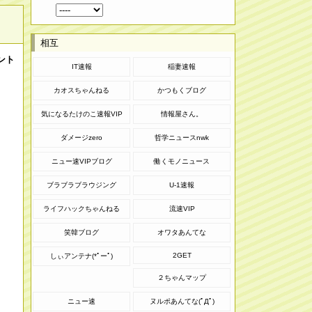
相互
ント
IT速報
稲妻速報
カオスちゃんねる
かつもくブログ
気になるたけのこ速報VIP
情報屋さん。
ダメージzero
哲学ニュースnwk
ニュー速VIPブログ
働くモノニュース
ブラブラブラウジング
U-1速報
ライフハックちゃんねる
流速VIP
笑韓ブログ
オワタあんてな
2GET
しぃアンテナ(*ﾟーﾟ)
２ちゃんマップ
ニュー速
ヌルポあんてな(ﾟДﾟ)