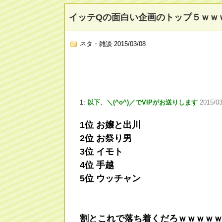
イッテQの面白い企画のトップ５ｗｗ
ネタ・雑談
2015/03/08
1:
以下、＼(^o^)／でVIPがお送りします
2015/03
1位 お嬢と出川
2位 お祭り男
3位 イモト
4位 手越
5位 ウッチャン
割とこれで落ち着くだろｗｗｗｗ