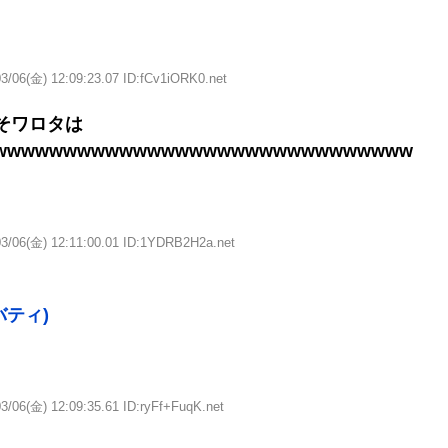
3/06(金) 12:09:23.07 ID:fCv1iORK0.net
っそワロタは
wwwwwwwwwwwwwwwwwwwwwwwwwwwwww
03/06(金) 12:11:00.01 ID:1YDRB2H2a.net
ティ)
3/06(金) 12:09:35.61 ID:ryFf+FuqK.net