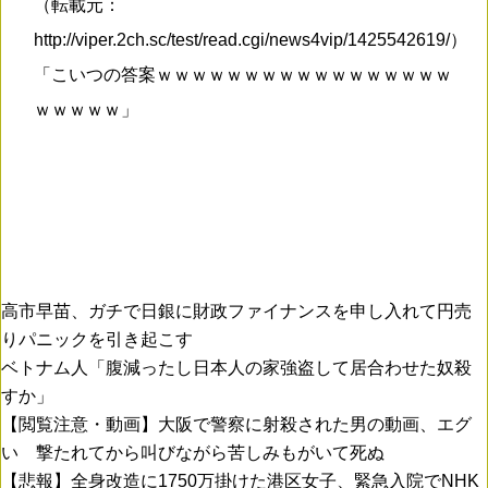
（転載元：
http://viper.2ch.sc/test/read.cgi/news4vip/1425542619/）
「こいつの答案ｗｗｗｗｗｗｗｗｗｗｗｗｗｗｗｗｗ
ｗｗｗｗｗ」
高市早苗、ガチで日銀に財政ファイナンスを申し入れて円売
りパニックを引き起こす
ベトナム人「腹減ったし日本人の家強盗して居合わせた奴殺
すか」
【閲覧注意・動画】大阪で警察に射殺された男の動画、エグ
い 撃たれてから叫びながら苦しみもがいて死ぬ
【悲報】全身改造に1750万掛けた港区女子、緊急入院でNHK