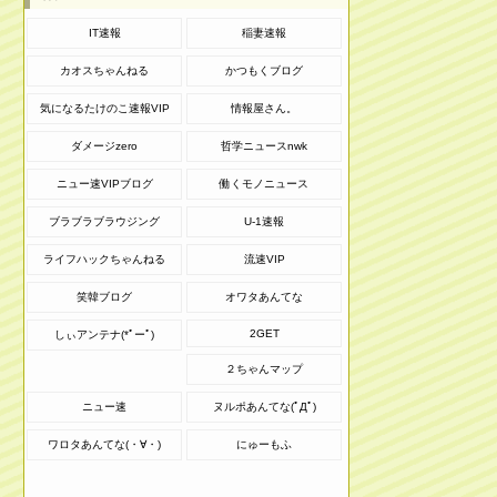
IT速報
稲妻速報
カオスちゃんねる
かつもくブログ
気になるたけのこ速報VIP
情報屋さん。
ダメージzero
哲学ニュースnwk
ニュー速VIPブログ
働くモノニュース
ブラブラブラウジング
U-1速報
ライフハックちゃんねる
流速VIP
笑韓ブログ
オワタあんてな
2GET
しぃアンテナ(*ﾟーﾟ)
２ちゃんマップ
ニュー速
ヌルポあんてな(ﾟДﾟ)
ワロタあんてな(・∀・)
にゅーもふ