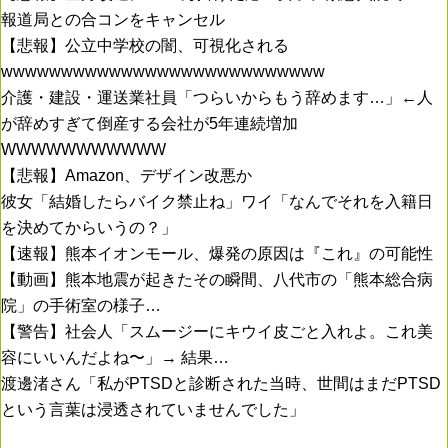
報道局との合コンをキャンセル
【悲報】公立中学校の闇、可視化される
wwwwwwwwwwwwwwwwwwwwwwwwwww
介護・建設・運送業社員「つらいからもう辞めます…」←人
が辞めすぎて倒産する会社が5年連続増加
WWWWWWWWWWW
【悲報】Amazon、デザイン改悪か
彼女「結婚したらバイク禁止ね」ワイ「なんでそれを入籍日
を決めてからいうの？」
【速報】熊本イオンモール、爆発の原因は『これ』の可能性
【動画】熊本地震が起きたその瞬間、八代市の「熊本総合病
院」の手術室の様子…
【警告】社会人「スムージーにキウイ皮ごと入れよ。これ美
容にいいんだよね〜」→ 結果…
渡邊渚さん「私がPTSDと診断された当時、世間はまだPTSD
という言葉は浸透されていませんでした」