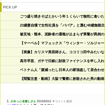
PICK UP
ごつ盛り焼きそばとかいう年１くらいで無性に食いた
23歳妻自慢で女性社員を「ババア」と蔑む48歳無
被災地・熊本、泥酔者の通報が止まらず県警が異例の
【マーベル】マフェックス「ウィンター・ソルジャー
【画像】カリスマ美容師さん、ココリコ田中みたいなチー牛を
高市早苗、ガチで日銀に財政ファイナンスを申し入れ
ベトナム人「腹減ったし日本人の家強盗して居合わせ
【閲覧注意・動画】大阪で警察に射殺された男の動画
1.
かれっじ名無しさん
2015/03/12
▼コメント返信