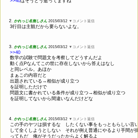
>>40
はそうとう逝ってますね
2.
かれっじ名無しさん
2015/03/12
▼コメント返信
3行目は主観だから要らないよな。
3.
かれっじ名無しさん
2015/03/12
▼コメント返信
>>40
数学の試験で問題文を考察してどうすんだよ
動く点Pなんてこの世に存在しないから答えはなし
と同レベル。あほか
まぁこの内容だと
出題されている→相似が成り立つ
を証明しただけで
問題文に書かれている条件が成り立つ→相似が成り立つ
を証明してないから間違いなんだけどな
4.
かれっじ名無しさん
2015/03/12
▼コメント返信
この手のヤツは損するな したくない事をもっともらしい言
して全くしようとしない それが例え普通にやるより手間が
ってもだ 俺がそうだったからよく解るよ