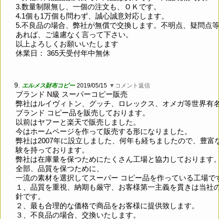
3.数量制限無し、一個の注文も、ＯＫです。
4.1個も1万個も問わず、誠心誠意対応します。
5.不良品の場合、弊社が無償で交換します。不明点、疑問点
あれば、ご遠慮なく言って下さい。
以上よろしくお願いいたします
休業日： 365天受付年中無休
9.
エルメス財布コピー
2019/05/15
▼コメント返信
ブランド N級 スーパーコピー販売
弊社はルイヴィトン、グッチ、ロレックス、オメガ等世界有
ブランド コピー品を販売しております。
以前はヤフーと楽天で販売しました。
今はホームページを作って販売する形になりました。
弊社は2007年に設立しました、何年も経ちましたので、豊富
験を持っております。
弊社は在庫量を保つためにたくさん工場と協力しております
全部、品質を保つために、
一流の素材を選択してスーパー コピー品を作っている工場で
１、品質を重視、納期も厳守、お客様第一主義を貫きは当社
針です。
２、最も合理的な価格で商品をお客様に提供致します。
３、不良品の場合、交換いたします。