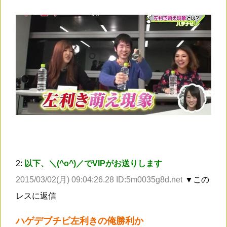
2:
以下、＼(^o^)／でVIPがお送りします
2015/03/02(月) 09:04:26.28 ID:5m0035g8d.net
▼この
レスに返信
ハゲデブチビ左利きの俺勝利か