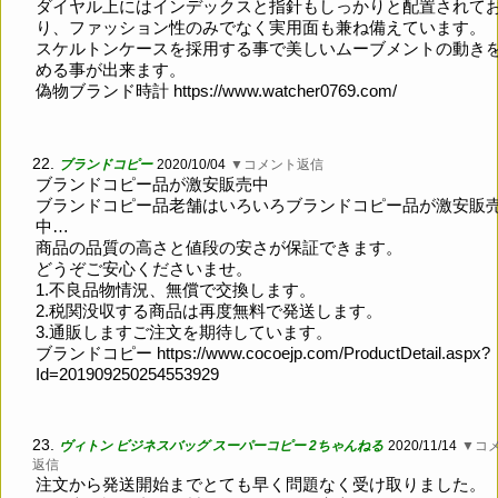
ダイヤル上にはインデックスと指針もしっかりと配置されて
り、ファッション性のみでなく実用面も兼ね備えています。
スケルトンケースを採用する事で美しいムーブメントの動き
める事が出来ます。
偽物ブランド時計
https://www.watcher0769.com/
22.
ブランドコピー
2020/10/04
▼コメント返信
ブランドコピー品が激安販売中
ブランドコピー品老舗はいろいろブランドコピー品が激安販
中…
商品の品質の高さと値段の安さが保証できます。
どうぞご安心くださいませ。
1.不良品物情況、無償で交換します。
2.税関没収する商品は再度無料で発送します。
3.通販しますご注文を期待しています。
ブランドコピー
https://www.cocoejp.com/ProductDetail.aspx?
Id=201909250254553929
23.
ヴィトン ビジネスバッグ スーパーコピー 2ちゃんねる
2020/11/14
▼コ
返信
注文から発送開始までとても早く問題なく受け取りました。