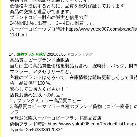
低価格を提供すると共に、品質を絶対保証しております。
商品の交換と返品ができます。
ブランドコピー財布の誠実と信用の店
24時間以内に出荷し、3～4日に到着して、
スーパーコピーウブロ時計
https://www.yutee007.com/brand/lis
118.html
14.
偽物ブランド時計
2020/05/05
▼コメント返信
高品質コピーブランド通販店
当店は主に高品質低価格複製品も含め、腕時計、バッグ、財
マフラー、アクセサリーなど。
各種のブランドはそろって、在庫情報は随時更新しそして優
格、品質保証100 %。
安心してご購入ください！！
店長お薦めは以下の商品：
1，フランクミュラー高品質コピー
2,高品質コピー マフラー各種のブランド偽物（コピー商品）
フラー
★歓迎光臨スーパーコピーブランド高品質店
偽物ブランド時計
https://www.yuku006.com/ProductList1.aspx
TypeId=254638336120334