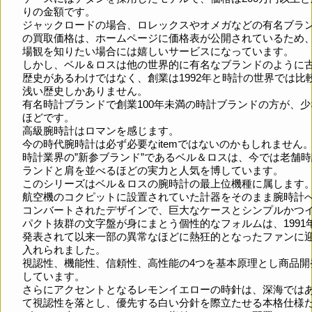
りの金額です。
ジャックロードの場合、ロレックスやオメガなどの有名ブラ
の買取価格は、ホームページに価格表が公開されているため
場観を知りたい場合には嬉しいサービスになっています。
しかし、ベル＆ロスは他の世界的に有名なブランドのように
歴史があるわけではなく、創業は1992年と時計の世界では比
浅い歴史しかありません。
有名時計ブランドで創業100年未満の時計ブランドの方が、少
ほどです。
高級腕時計はロマンを感じます。
今の時代腕時計は必ず必要なitemではないのかもしれません
時計業界の”新参ブランド”であるベル＆ロスは、今では老舗
ランドと肩を並べるほどの実力と人気を博しています。
このシリーズはベル＆ロスの腕時計の最上位機種に属します
航空機のコクピットに設置されていた計器をそのまま腕時計
コンバートされたデザインで、巨大なケースとシンプルかつ
パクト抜群の文字盤が身にまとう個性的なフォルムは、1991
発表されて以来一部の異常なほどに熱狂的となったファンに
入れられました。
視認性、機能性、信頼性、高性能の4つを基本原理とし商品開
しています。
さらにアクセントとなるレモンイエローの時針は、深海では
て視認性を落とし、優先する白い分針を際立たせる本格仕様