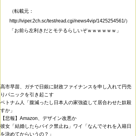
（転載元：
http://viper.2ch.sc/test/read.cgi/news4vip/1425254561/）
「お前ら左利きだとモテるらしいぞｗｗｗｗｗｗ」
高市早苗、ガチで日銀に財政ファイナンスを申し入れて円売
りパニックを引き起こす
ベトナム人「腹減ったし日本人の家強盗して居合わせた奴殺
すか」
【悲報】Amazon、デザイン改悪か
彼女「結婚したらバイク禁止ね」ワイ「なんでそれを入籍日
を決めてからいうの？」