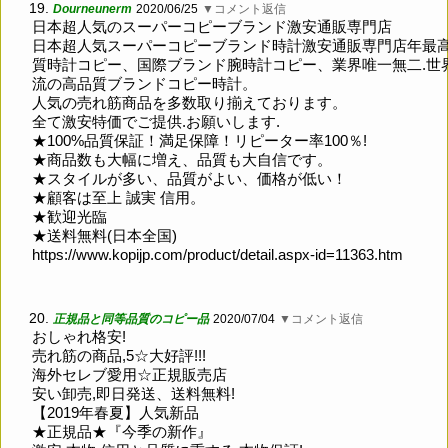
19.
Dourneunerm
2020/06/25
▼コメント返信
日本超人気のスーパーコピーブランド激安通販専門店
日本超人気スーパーコピーブランド時計激安通販専門店年最
質時計コピー、国際ブランド腕時計コピー、業界唯一無二.世
流の高品質ブランドコピー時計。
人気の売れ筋商品を多数取り揃えております。
全て激安特価でご提供.お願いします.
★100%品質保証！満足保障！リピーター率100％!
★商品数も大幅に増え、品質も大自信です。
★スタイルが多い、品質がよい、価格が低い！
★顧客は至上 誠実 信用。
★歓迎光臨
★送料無料(日本全国)
https://www.kopijp.com/product/detail.aspx-id=11363.htm
20.
正規品と同等品質のコピー品
2020/07/04
▼コメント返信
おしゃれ格安!
売れ筋の商品,5☆大好評!!!
海外セレブ愛用☆正規販売店
安い卸売,即日発送、送料無料!
【2019年春夏】人気新品
★正規品★『今季の新作』