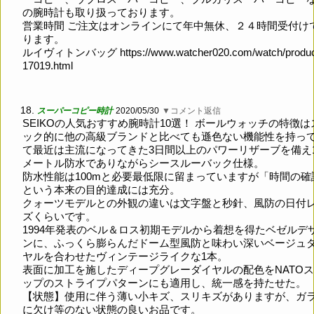
の腕時計も取り扱っております。
営業時間 ご注文はオンラインにて年中無休、２４時間受付け
ります。
ルイヴィトンバッグ
https://www.watcher020.com/watch/produc
17019.html
18.
スーパーコピー時計
2020/05/30
▼コメント返信
SEIKOの人気おすすめ腕時計10選！ ボールウォッチの特徴は
ック的に他の高級ブランドと比べても遜色ない機能性を持っ
て最近は主流になってきた3日間以上のパワーリザーブを備え1
メートル防水でありながらシースルーバック仕様。
防水性能は100mと必要最低限に留まっていますが「時間の確
という本来の目的達成には充分。
クォーツモデルとの外観の違いは文字盤と秒針、風防の日付
ズくらいです。
1994年発表のベル＆ロス初期モデルから着想を得たベゼルデ
ンに、ふっくら膨らんだドーム型風防と味わい深いベージュ
ヤルを合わせたヴィンテージライクな1本。
表面に加工を施したディープグレーダイヤルの配色をNATO
ップのストライプパターンにも適用し、統一感を持たせた。
【状態】使用に伴う薄い小キズ、スリキズがありますが、ガ
に欠け等のない状態の良いお品です。