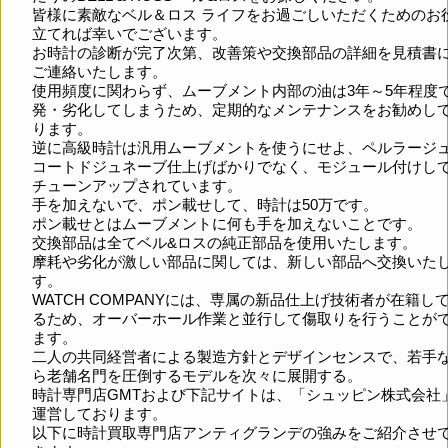
皆様に素敵なベル＆ロス ライフをお過ごしいただくためのお
立てれば幸いでございます。
お時計の診断が完了次第、改善策や交換部品の詳細を見積書
ご連絡いたします。
使用頻度に関わらず、ムーブメント内部の油は3年～5年程度
発・劣化してしまうため、定期的なメンテナンスをお勧めし
ります。
逆に高級時計は汎用ムーブメントを使うにせよ、ペルラージ
コートドジュネーブ仕上げばかりでなく、モジュール付けし
チューンアップされています。
手を加えないで、ポン載せして、時計は50万です。
ポン載せとはムーブメントに何も手を加えないことです。
交換部品は全てベル&ロスの純正部品を使用いたします。
摩耗や劣化が激しい部品に関しては、新しい部品へ交換いた
す。
WATCH COMPANYには、専属の新品仕上げ技術者が在籍し
るため、オーバーホール作業と並行して傷取りを行うことが
ます。
二人の共同経営者による製造方針とデザインセンスで、若手
ら老舗名門を圧倒するモデルを次々に展開する。
時計専門店GMTおよび下記サイトは、「シュッピン株式会社
運営しております。
以下に時計買取専門店アンティグランデの強みをご紹介させ