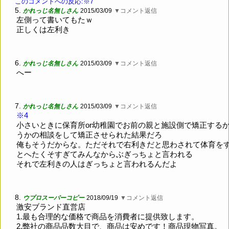
このコメントへの反応:※7
5.
かれっじ名無しさん
2015/03/09
▼コメント返信
左側って書いてもたｗ
正しくは左利き
6.
かれっじ名無しさん
2015/03/09
▼コメント返信
へー
7.
かれっじ名無しさん
2015/03/09
▼コメント返信
※4
小さいときに保育所or幼稚園でお前の親と施設側で矯正する
うかの相談をして矯正させられた結果だろ
俺もそうだからな。ただそれで右利きだと思わされて体育を
とへたくそすぎてみんなからぶぎっちょと言われる
それで左利きの人はぎっちょと言われるんだよ
8.
ウブロスーパーコピー
2018/09/19
▼コメント返信
激安ブランド直営店
1.最も合理的な価格で商品を消費者に提供致します。
2.弊社の商品品数大目で、商品は安めです！商品現物写真。