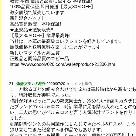
激安 本物 信用と品質に重する 本物保証!
100%品質保証,即日発送【最大80％OFF】
激安価額で販売しています.
新作混合バッチ!
高品質超激安、本物保証!
★正規品★激安販売!!
【最大80％OFF】業界最高峰!
当社は、本革の最高級コレクションを経営しています。
最低価格と送料無料を楽しむことができます
新しいスタイルと高品質
正規品と同等品質のコピー品
https://www.cocolv020.com/wallet/product-21396.html
21.
偽物ブランド時計
2020/07/20
▼コメント返信
！」と唸るほどの組み合わせです 2人は高校時代から親友で
り、時計収集が趣味であった。
時計が好きだった二人の親友同士が、冷めない情熱をカタチ
たブランドのベル＆ロス、時計業界に足を踏み入れたことの
い、二人の思いがベル＆ロスと言う人気時計ブランドを作り
ました。
創業以降ジンとの共同製作に甘んじてきたベル&ロスが、よう
独り立ちできた記念すべき作品でもあります。
ケースにはチタンを採用したモデルで、価格は200万円以上と