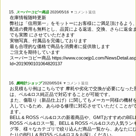
15.
スーパーコピー商品
2020/05/16
▼コメント返信
在庫情報随時更新
弊社は「信用第一」をモットーにお客様にご満足頂けるよう
配送の費用も無料とし、品質による返送、交換、さらに返金
でも実際 にさせていただきます
実物写真、付属品を完備しております
最も合理的な価格で商品を消費者に提供致します
ご注文を期待しています
スーパーコピー商品
https://www.cocoejp1.com/NewsDetail.as
Id=2019090101064820137
16.
腕時計ショップ
2020/05/24
▼コメント返信
お見積もり例はこちらです 摩耗や劣化で交換が必要になった
は、ベル&ロス純正品で対応することが可能です。
また、傷取り（新品仕上げ）に関してもメーカー同様の機材
入しているため、あらゆる修理に対応させていただくことが
ます。
BELL & ROSS ベル&ロスの新着商品や、GMTおすすめのBELL
ROSS ベル&ロス一覧、BELL & ROSS ベル&ロスの人気ラン
グ等、様々なカテゴリで絞り込んだ商品一覧から、あなたに
たりのBELL & ROSS ベル&ロスをお探しください。