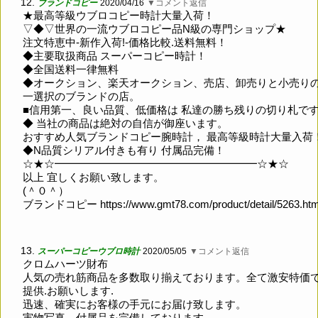
12.
ブランドコピー
2020/04/16
▼コメント返信
★最高等級ウブロコピー時計大量入荷！
▽◆▽世界の一流ウブロコピー品N級の専門ショップ★
注文特恵中-新作入荷!-価格比較.送料無料！
◆主要取扱商品 スーパーコピー時計！
◆全国送料一律無料
◆オークション、楽天オークション、売店、卸売りと小売り
一選択のブランドの店。
■信用第一、良い品質、低価格は 私達の勝ち残りの切り札で
◆ 当社の商品は絶対の自信が御座います。
おすすめ人気ブランドコピー腕時計， 最高等級時計大量入荷
◆N品質シリアル付きも有り 付属品完備！
☆★☆━━━━━━━━━━━━━━━━━━━☆★☆
以上 宜しくお願い致します。
(＾０＾）
ブランドコピー
https://www.gmt78.com/product/detail/5263.ht
13.
スーパーコピーウブロ時計
2020/05/05
▼コメント返信
クロムハーツ財布
人気の売れ筋商品を多数取り揃えております。全て激安特価
提供.お願いします.
迅速、確実にお客様の手元にお届け致します。
実物写真、付属品を完備しております。