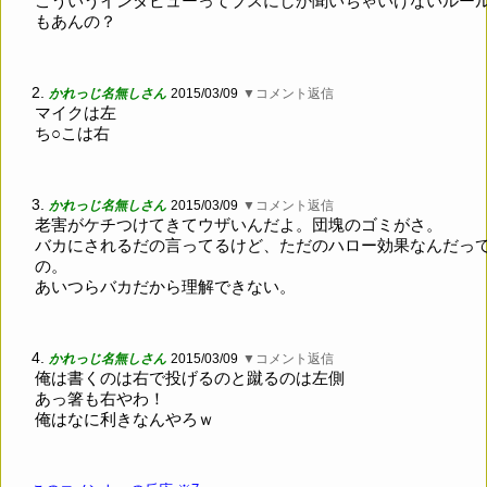
こういうインタビューってブスにしか聞いちゃいけないルー
もあんの？
2.
かれっじ名無しさん
2015/03/09
▼コメント返信
マイクは左
ち○こは右
3.
かれっじ名無しさん
2015/03/09
▼コメント返信
老害がケチつけてきてウザいんだよ。団塊のゴミがさ。
バカにされるだの言ってるけど、ただのハロー効果なんだっ
の。
あいつらバカだから理解できない。
4.
かれっじ名無しさん
2015/03/09
▼コメント返信
俺は書くのは右で投げるのと蹴るのは左側
あっ箸も右やわ！
俺はなに利きなんやろｗ