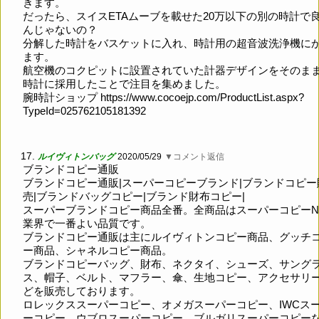
きます。
だったら、スイスETAムーブを載せた20万以下の別の時計で
んじゃないの？
分解した時計をバスケットに入れ、時計用の超音波洗浄機に
ます。
航空機のコクピットに設置されていた計器デザインをそのま
時計に採用したことで注目を集めました。
腕時計ショップ
https://www.cocoejp.com/ProductList.aspx?
TypeId=025762105181392
17.
ルイヴィトンバッグ
2020/05/29
▼コメント返信
ブランドコピー通販
ブランドコピー通販|スーパーコピーブランド|ブランドコピー
売|ブランドバッグコピー|ブランド財布コピー|
スーパーブランドコピー商品全番。全商品はスーパーコピー
業界で一番よい品質です。
ブランドコピー通販は主にルイヴィトンコピー商品、グッチ
ー商品、シャネルコピー商品。
ブランドコピーバッグ、財布、ネクタイ、シューズ、サング
ス、帽子、ベルト、マフラー、傘、生地コピー、アクセサリ
どを販売しております。
ロレックススーパーコピー、オメガスーパーコピー、IWCス
ーコピー、ウブロスーパーコピー、ブルガリスーパーコピー