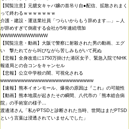
【閲覧注意】元臆女キャバ嬢の首吊り自●配信、拡散されまく
って終わるｗｗｗｗｗｗｗ
介護・建設・運送業社員「つらいからもう辞めます…」←人
が辞めすぎて倒産する会社が5年連続増加
WWWWWWWWWWW
【閲覧注意・動画】大阪で警察に射殺された男の動画、エグ
い 撃たれてから叫びながら苦しみもがいて死ぬ
【悲報】全身改造に1750万掛けた港区女子、緊急入院でNHK
報道局との合コンをキャンセル
【悲報】公立中学校の闇、可視化される
wwwwwwwwwwwwwwwwwwwwwwwwwww
【速報】熊本イオンモール、爆発の原因は『これ』の可能性
【動画】熊本地震が起きたその瞬間、八代市の「熊本総合病
院」の手術室の様子…
渡邊渚さん「私がPTSDと診断された当時、世間はまだPTSD
という言葉は浸透されていませんでした」