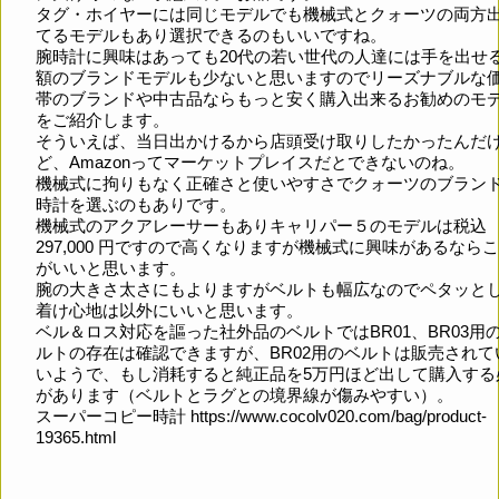
タグ・ホイヤーには同じモデルでも機械式とクォーツの両方
てるモデルもあり選択できるのもいいですね。
腕時計に興味はあっても20代の若い世代の人達には手を出せ
額のブランドモデルも少ないと思いますのでリーズナブルな
帯のブランドや中古品ならもっと安く購入出来るお勧めのモ
をご紹介します。
そういえば、当日出かけるから店頭受け取りしたかったんだ
ど、Amazonってマーケットプレイスだとできないのね。
機械式に拘りもなく正確さと使いやすさでクォーツのブラン
時計を選ぶのもありです。
機械式のアクアレーサーもありキャリパー５のモデルは税込
297,000 円ですので高くなりますが機械式に興味があるなら
がいいと思います。
腕の大きさ太さにもよりますがベルトも幅広なのでペタッと
着け心地は以外にいいと思います。
ベル＆ロス対応を謳った社外品のベルトではBR01、BR03用
ルトの存在は確認できますが、BR02用のベルトは販売されて
いようで、もし消耗すると純正品を5万円ほど出して購入する
があります（ベルトとラグとの境界線が傷みやすい）。
スーパーコピー時計
https://www.cocolv020.com/bag/product-
19365.html