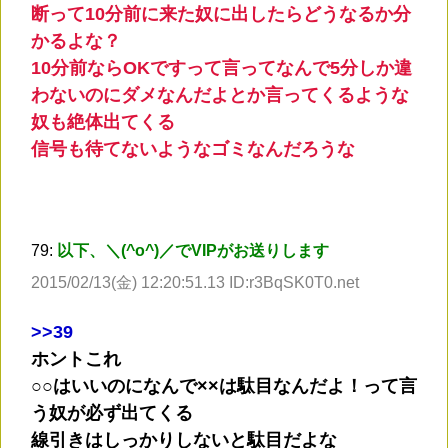
断って10分前に来た奴に出したらどうなるか分
かるよな？
10分前ならOKですって言ってなんで5分しか違
わないのにダメなんだよとか言ってくるような
奴も絶体出てくる
信号も待てないようなゴミなんだろうな
79:
以下、＼(^o^)／でVIPがお送りします
2015/02/13(金) 12:20:51.13 ID:r3BqSK0T0.net
>
>39
ホントこれ
○○はいいのになんで××は駄目なんだよ！って言
う奴が必ず出てくる
線引きはしっかりしないと駄目だよな