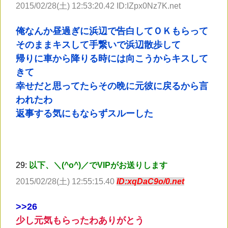
2015/02/28(土) 12:53:20.42 ID:IZpx0Nz7K.net
俺なんか昼過ぎに浜辺で告白してＯＫもらって
そのままキスして手繋いで浜辺散歩して
帰りに車から降りる時には向こうからキスして
きて
幸せだと思ってたらその晩に元彼に戻るから言
われたわ
返事する気にもならずスルーした
29:
以下、＼(^o^)／でVIPがお送りします
2015/02/28(土) 12:55:15.40
ID:xqDaC9o/0.net
>
>26
少し元気もらったわありがとう