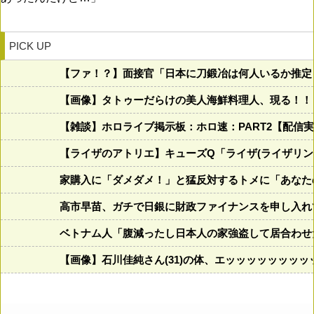
PICK UP
【ファ！？】面接官「日本に刀鍛冶は何人いるか推定
【画像】タトゥーだらけの美人海鮮料理人、現る！！←コレ
【雑談】ホロライブ掲示板：ホロ速：PART2【配信
【ライザのアトリエ】キューズQ「ライザ(ライザリン・
家購入に「ダメダメ！」と猛反対するトメに「あなた
高市早苗、ガチで日銀に財政ファイナンスを申し入れ
ベトナム人「腹減ったし日本人の家強盗して居合わせ
【画像】石川佳純さん(31)の体、エッッッッッッッ