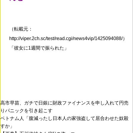
（転載元：
http://viper.2ch.sc/test/read.cgi/news4vip/1425094088/）
「彼女に1週間で振られた」
高市早苗、ガチで日銀に財政ファイナンスを申し入れて円売
りパニックを引き起こす
ベトナム人「腹減ったし日本人の家強盗して居合わせた奴殺
すか」