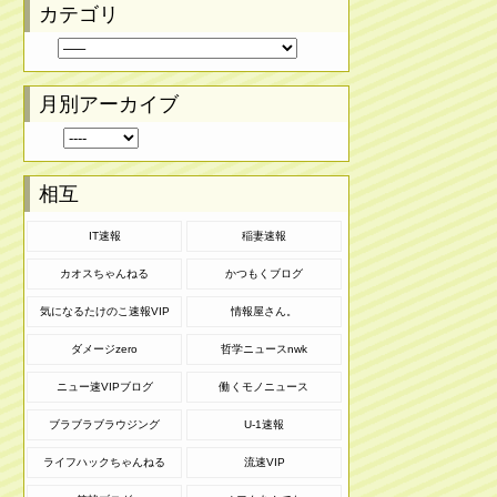
カテゴリ
月別アーカイブ
相互
IT速報
稲妻速報
カオスちゃんねる
かつもくブログ
気になるたけのこ速報VIP
情報屋さん。
ダメージzero
哲学ニュースnwk
ニュー速VIPブログ
働くモノニュース
ブラブラブラウジング
U-1速報
ライフハックちゃんねる
流速VIP