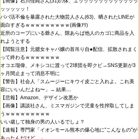
【画像】石川佳純さん(31)の体、エッッッッッッッッッッッッ
ッッッッッ！
パパ活不倫を暴露された大物芸人さん(63)、晒されたLINEが
面白すぎるｗｗｗｗｗｗｗｗｗ(画像ｱﾘ)
近所のコープにいる爺さん、隙あらば他人のカゴに商品を入
れようとする
【閲覧注意】元臆女キャバ嬢の首吊り自●配信、拡散されまく
って終わるｗｗｗｗｗｗｗ
オコエ瑠偉、メキシコに渡って2球団を即クビ→SNS更新が3
ヶ月間止まって消息不明に
【警告】社会人「スムージーにキウイ皮ごと入れよ。これ美
容にいいんだよね〜」→ 結果…
【悲報】Amazon、デザイン改悪か
【画像】講談社さん、ミスマガジンで児童を性搾取してしま
うｗｗｗｗｗｗｗｗｗ
いい歳して独身の男の人いるでしょ？
【速報】専門家「イオンモール熊本の爆心地に”こんなもの”が
あったんだけど…」