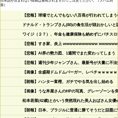
日本語が含まれない投稿は無視されますのでご注意ください。（スパム対
策）
【悲報】球場でとんでもない八百長が行われてしまうww
ドナルド・トランプさん(80)の食生活が頭おかしいと話題にw w
ワイジ（２７）、年金も健康保険も納めずにパチスロ
【悲報】すき家、炎上 wwwwwwwwwww wwwwwww
【悲報】AI界の勢力図、1週間でまた変わってしまう
【悲報】週刊少年ジャンプさん、最新号が大量に不法
【画像】全盛期ドムドムバーガー、レベチｗｗｗｗｗ
【朗報】ハンター富樫、ガチでやる気を出し始める
【画像】うな丼屋さんのHPの写真、グレーゾーンを
松本若菜(42歳)とかいう突然現れた美人おばさん女優
【朗報】日本、ブラジルに普通に勝てそうだと話題に