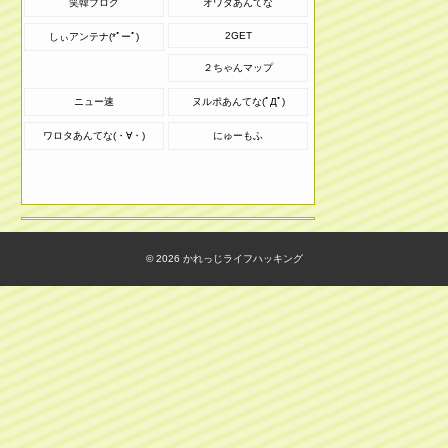
笑韓ブログ
オワタあんてな
2GET
しぃアンテナ(*ﾟーﾟ)
２ちゃんマップ
ニュー速
ヌルポあんてな(ﾟДﾟ)
ワロタあんてな(・∀・)
にゅーもふ
© 2026
かれっじライフハッキング