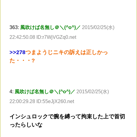
363:
風吹けば名無し＠＼(^o^)／
2015/02/25(水)
22:42:50.08 ID:r7WjVGZq0.net
>
>278
つまようじニキの訴えは正しかっ
た・・・?
4:
風吹けば名無し＠＼(^o^)／
2015/02/25(水)
22:00:29.28 ID:55eJjX260.net
インシュロックで腕を縛って拘束した上で首切
ったらしいな