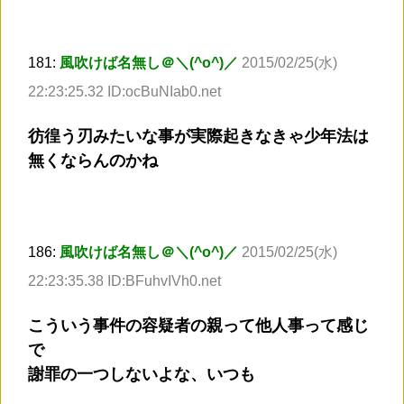
181:
風吹けば名無し＠＼(^o^)／
2015/02/25(水)
22:23:25.32 ID:ocBuNIab0.net
彷徨う刃みたいな事が実際起きなきゃ少年法は
無くならんのかね
186:
風吹けば名無し＠＼(^o^)／
2015/02/25(水)
22:23:35.38 ID:BFuhvIVh0.net
こういう事件の容疑者の親って他人事って感じ
で
謝罪の一つしないよな、いつも