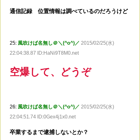
通信記録 位置情報は調べているのだろうけど
25:
風吹けば名無し＠＼(^o^)／
2015/02/25(水)
22:04:38.87 ID:HaNi9T8M0.net
空爆して、どうぞ
26:
風吹けば名無し＠＼(^o^)／
2015/02/25(水)
22:04:51.74 ID:0Gex4j1x0.net
卒業するまで逮捕しないとか？