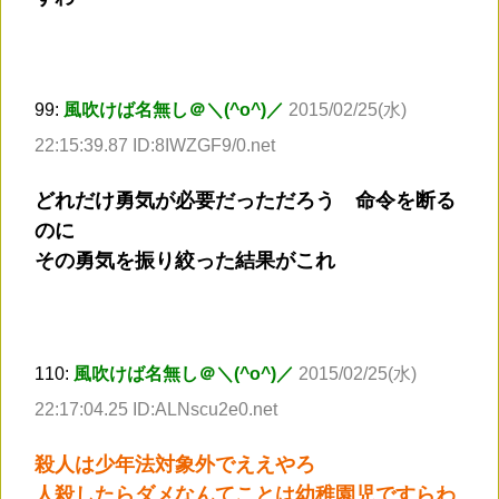
99:
風吹けば名無し＠＼(^o^)／
2015/02/25(水)
22:15:39.87 ID:8IWZGF9/0.net
どれだけ勇気が必要だっただろう 命令を断る
のに
その勇気を振り絞った結果がこれ
110:
風吹けば名無し＠＼(^o^)／
2015/02/25(水)
22:17:04.25 ID:ALNscu2e0.net
殺人は少年法対象外でええやろ
人殺したらダメなんてことは幼稚園児ですらわ