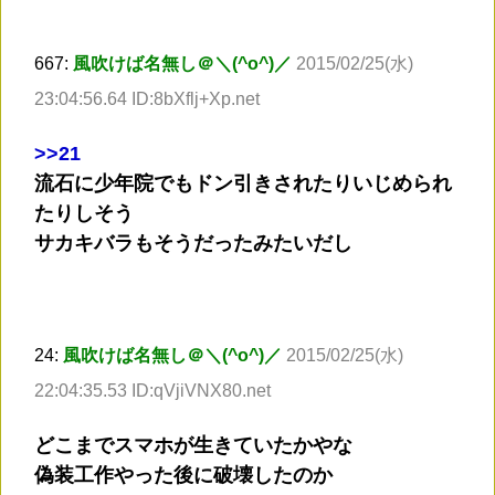
667:
風吹けば名無し＠＼(^o^)／
2015/02/25(水)
23:04:56.64 ID:8bXflj+Xp.net
>
>21
流石に少年院でもドン引きされたりいじめられ
たりしそう
サカキバラもそうだったみたいだし
24:
風吹けば名無し＠＼(^o^)／
2015/02/25(水)
22:04:35.53 ID:qVjiVNX80.net
どこまでスマホが生きていたかやな
偽装工作やった後に破壊したのか