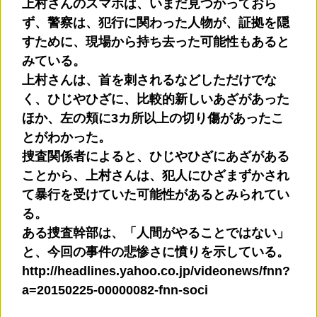
上村さんのスマホは、いまだ見つかっておら
ず、警察は、犯行に関わった人物が、証拠を隠
すために、現場から持ち去った可能性もあると
みている。
上村さんは、首を刺されるなどしただけでな
く、ひじやひざに、比較的新しいあざがあった
ほか、左の頬に3カ所以上の切り傷があったこ
とがわかった。
捜査関係者によると、ひじやひざにあざがある
ことから、上村さんは、犯人にひざまずかされ
て暴行を受けていた可能性があるとみられてい
る。
ある捜査幹部は、「人間がやることではない」
と、今回の事件の悲惨さに憤りを示している。
http://headlines.yahoo.co.jp/videonews/fnn?
a=20150225-00000082-fnn-soci