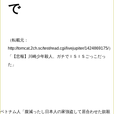
で
（転載元：
http://tomcat.2ch.sc/test/read.cgi/livejupiter/1424869175/）
「【悲報】川崎少年殺人、ガチでＩＳＩＳごっこだっ
た」
ベトナム人「腹減ったし日本人の家強盗して居合わせた奴殺