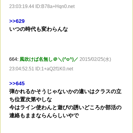
23:03:19.44 ID:B78a+Hqn0.net
>
>629
いつの時代も変わらんな
664:
風吹けば名無し＠＼(^o^)／
2015/02/25(水)
23:04:52.51 ID:1+aQ2f1K0.net
>
>645
弾かれるかそうじゃないかの違いはクラスの立
ち位置次第やしな
今はライン使わんと遊びの誘いどころか部活の
連絡もままならんらしいやで