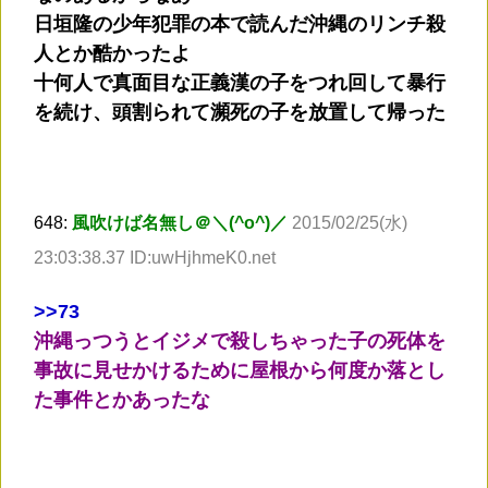
日垣隆の少年犯罪の本で読んだ沖縄のリンチ殺
人とか酷かったよ
十何人で真面目な正義漢の子をつれ回して暴行
を続け、頭割られて瀕死の子を放置して帰った
648:
風吹けば名無し＠＼(^o^)／
2015/02/25(水)
23:03:38.37 ID:uwHjhmeK0.net
>
>73
沖縄っつうとイジメで殺しちゃった子の死体を
事故に見せかけるために屋根から何度か落とし
た事件とかあったな