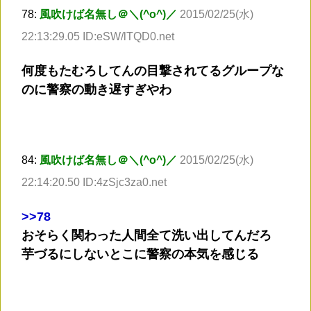
78:
風吹けば名無し＠＼(^o^)／
2015/02/25(水)
22:13:29.05 ID:eSW/lTQD0.net
何度もたむろしてんの目撃されてるグループな
のに警察の動き遅すぎやわ
84:
風吹けば名無し＠＼(^o^)／
2015/02/25(水)
22:14:20.50 ID:4zSjc3za0.net
>
>78
おそらく関わった人間全て洗い出してんだろ
芋づるにしないとこに警察の本気を感じる