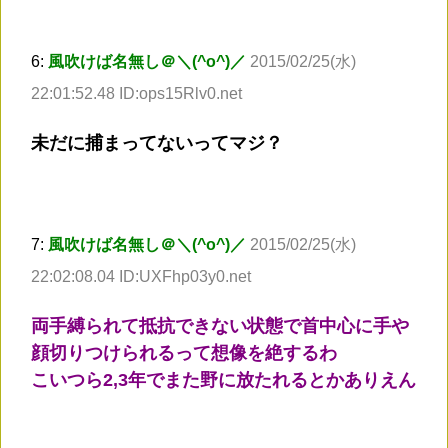
6:
風吹けば名無し＠＼(^o^)／
2015/02/25(水)
22:01:52.48 ID:ops15Rlv0.net
未だに捕まってないってマジ？
7:
風吹けば名無し＠＼(^o^)／
2015/02/25(水)
22:02:08.04 ID:UXFhp03y0.net
両手縛られて抵抗できない状態で首中心に手や
顔切りつけられるって想像を絶するわ
こいつら2,3年でまた野に放たれるとかありえん