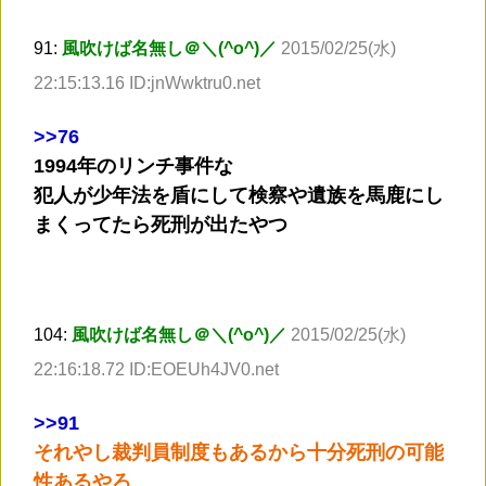
91:
風吹けば名無し＠＼(^o^)／
2015/02/25(水)
22:15:13.16 ID:jnWwktru0.net
>
>76
1994年のリンチ事件な
犯人が少年法を盾にして検察や遺族を馬鹿にし
まくってたら死刑が出たやつ
104:
風吹けば名無し＠＼(^o^)／
2015/02/25(水)
22:16:18.72 ID:EOEUh4JV0.net
>
>91
それやし裁判員制度もあるから十分死刑の可能
性あるやろ