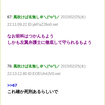
67:
風吹けば名無し＠＼(^o^)／
2015/02/25(水)
22:11:09.22 ID:ykPaZ26o0.net
なお前科はつかんもよう
しかも左翼弁護士に徹底して守られるもよう
76:
風吹けば名無し＠＼(^o^)／
2015/02/25(水)
22:13:12.80 ID:EOEUh4JV0.net
>
>67
これ確か死刑あるらしいで