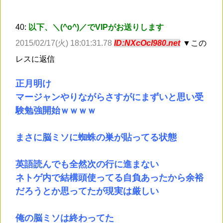
40:
以下、＼(^o^)／でVIPがお送りします
2015/02/17(火) 18:01:31.78
ID:NXcOcl980.net
▼この
レスに返信
正月明け
マージャンやりながらさすがにまずいと思い受
験勉強開始ｗｗｗｗ
まさに脳ミソに蜘蛛の巣が貼ってる状態
英語読んでも全然次の行に進まない
ネトゲ内で結構頭使ってる自負あったから余裕
だろうとか思ってたが現実は厳しい
俺の脳ミソは終わってた