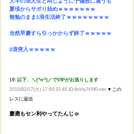
大半の浪人生と同じように予備校に通うも
夏頃からサボり始めｗｗｗｗｗｗｗ
無勉のまま1浪生活終了ｗｗｗｗｗｗｗｗ
当然早慶すら引っかからず終了ｗｗｗｗｗ
2浪突入ｗｗｗｗｗ
19:
以下、＼(^o^)／でVIPがお送りします
2015/02/17(火) 17:50:33.45 ID:6vVaJYAf0.net
▼この
レスに返信
慶應もセン利やってたんじゃ