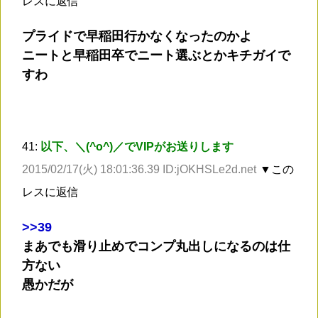
レスに返信
プライドで早稲田行かなくなったのかよ
ニートと早稲田卒でニート選ぶとかキチガイで
すわ
41:
以下、＼(^o^)／でVIPがお送りします
2015/02/17(火) 18:01:36.39 ID:jOKHSLe2d.net
▼この
レスに返信
>
>39
まあでも滑り止めでコンプ丸出しになるのは仕
方ない
愚かだが