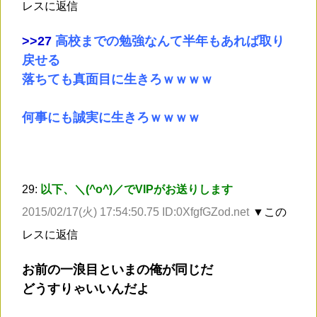
レスに返信
>
>27
高校までの勉強なんて半年もあれば取り
戻せる
落ちても真面目に生きろｗｗｗｗ
何事にも誠実に生きろｗｗｗｗ
29:
以下、＼(^o^)／でVIPがお送りします
2015/02/17(火) 17:54:50.75 ID:0XfgfGZod.net
▼この
レスに返信
お前の一浪目といまの俺が同じだ
どうすりゃいいんだよ