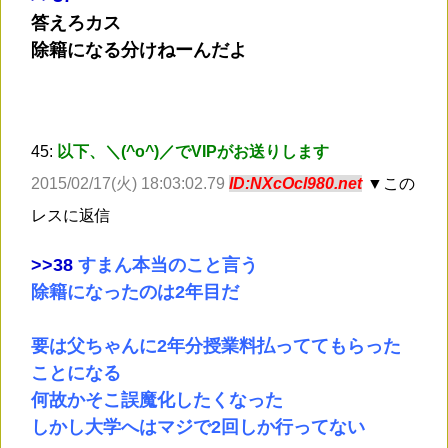
答えろカス
除籍になる分けねーんだよ
45:
以下、＼(^o^)／でVIPがお送りします
2015/02/17(火) 18:03:02.79
ID:NXcOcl980.net
▼この
レスに返信
>
>38
すまん本当のこと言う
除籍になったのは2年目だ
要は父ちゃんに2年分授業料払っててもらった
ことになる
何故かそこ誤魔化したくなった
しかし大学へはマジで2回しか行ってない