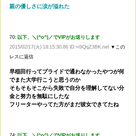
親の優しさに涙が溢れた
70:
以下、＼(^o^)／でVIPがお送りします
2015/02/17(火) 18:15:30.86 ID:+i9QqZ3BK.net
▼この
レスに返信
早稲田行ってプライドで通わなかったやつが何
でまた大学行こうと思うのか
そもそもそこから失敗で自分を理解してない分
金と努力を無駄にしたな
フリーターやってた方がまだ彼女できてたね
74:
以下、＼(^o^)／でVIPがお送りします