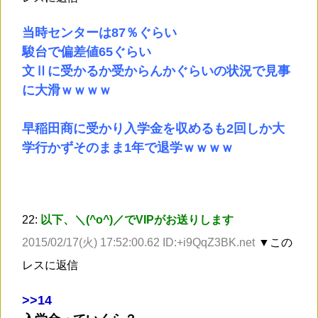
当時センターは87％ぐらい
駿台で偏差値65ぐらい
文Ⅱに受かるか受からんかぐらいの状況で見事
に大滑ｗｗｗｗ
早稲田商に受かり入学金を収めるも2回しか大
学行かずそのまま1年で退学ｗｗｗｗ
22:
以下、＼(^o^)／でVIPがお送りします
2015/02/17(火) 17:52:00.62 ID:+i9QqZ3BK.net
▼この
レスに返信
>
>14